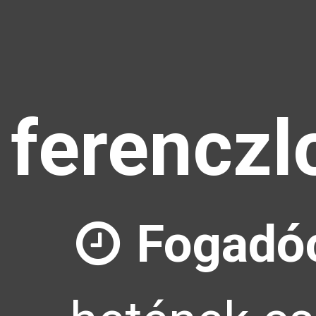
ferenczl
Fogadó