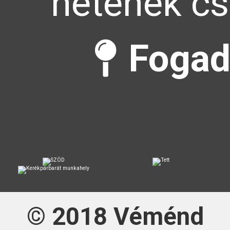
hetének cs
Fogad
© 2018
Véménd