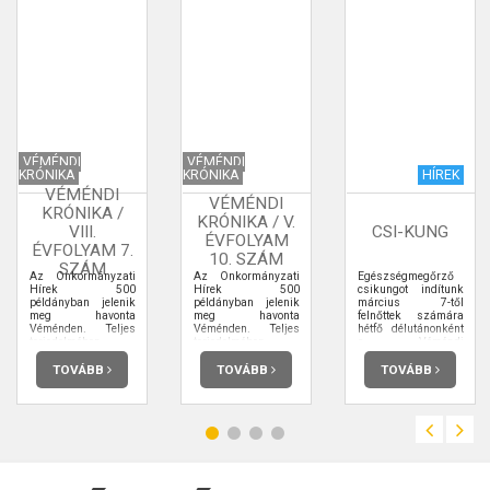
VÉMÉNDI
VÉMÉNDI
KRÓNIKA
KRÓNIKA
HÍREK
VÉMÉNDI
VÉMÉNDI
KRÓNIKA /
KRÓNIKA / V.
VIII.
CSI-KUNG
ÉVFOLYAM
ÉVFOLYAM 7.
10. SZÁM
SZÁM
Az Önkormányzati
Az Önkormányzati
Egészségmegőrző
Hírek 500
Hírek 500
csikungot indítunk
példányban jelenik
példányban jelenik
március 7-től
meg havonta
meg havonta
felnőttek számára
Véménden. Teljes
Véménden. Teljes
hétfő délutánonként
terjedelmében
terjedelmében
a Véméndi
elolvashatja.
elolvashatja.
Sportcsarnokban
TOVÁBB
TOVÁBB
TOVÁBB