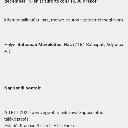
december 15-én (csütörtökön) 16,30 órakor
közmeghallgatást tart , melyre ezúton tisztelettel meghívom.
Helye:
Bátaapáti Művelődési Ház
(7164 Bátaapáti, Ady utca
4. )
Napirendi pontok:
A TETT 2022-ben végzett munkájával kapcsolatos
tájékoztatás
Előadó: Krachun Szilárd TETT elnöke