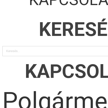
KERESÉ
KAPCSO
Polgárme