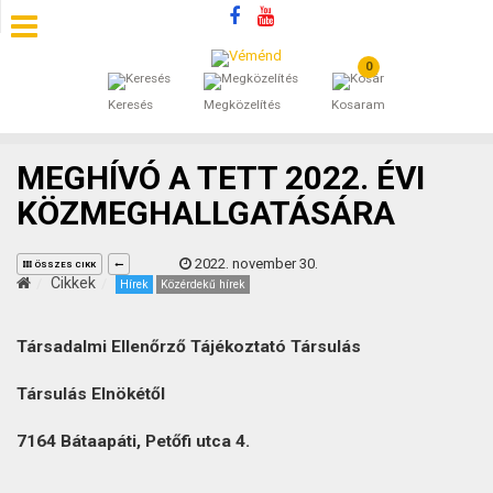
0
SZÁLLÁSOK
Keresés
Megközelítés
Kosaram
BEJEGYZÉSEK
MEGHÍVÓ A TETT 2022. ÉVI
ÁLTALÁNOS SZERZŐDÉSI FELTÉTELEK
KÖZMEGHALLGATÁSÁRA
KINCSES BARANYA VÉMÉND
2022. november 30.
ÖSSZES CIKK
Cikkek
Hírek
Közérdekű hírek
KAPCSOLAT
Társadalmi Ellenőrző Tájékoztató Társulás
Társulás Elnökétől
7164 Bátaapáti, Petőfi utca 4.