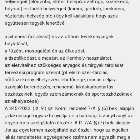
helyiségeit (előszoba, előtér, belépő, szélfogó, közlekedő,
folyosó) és tároló helyiségeit (kamra, gardrób, lomkamra,
háztartási helyiség stb.) úgy kell kialakítani, hogy azok
együttesen tegyék lehetővé
a pihenést (az alvást) és az otthoni tevékenységek
folytatását,
a főzést, mosogatást és az étkezést,
a tisztálkodást, a mosást, az illemhely-használatot,
az életvitelhez szükséges anyagok és tárgyak tárolását
tervezési program szerint (pl. élelmiszer-tárolás,
hűtőszekrény elhelyezési lehetősége, mosás céljára
szolgáló berendezés, ruhanemű, lakáskarbantartás
eszközeinek, egyéb szerszámoknak és sporteszközöknek
az elhelyezése)
A 345/2022. (IX. 9.) sz. Korm. rendelet 7/A. § (6) bek. alapján
„a lakossági fogyasztó nyújtja be a hatósági bizonyítványt az
egyetemes szolgáltató részére. A R. 7/A. § (7) bek. alapján
„ha az egyetemes szolgáltató azt észleli, hogy az ingatlan
lakás rendeltetési egységeinek száma nem egyezik meg a