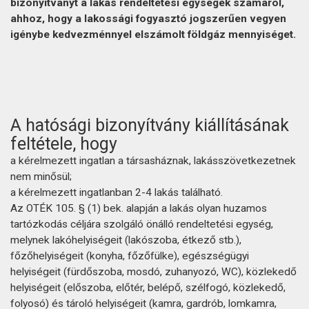
bizonyítványt a lakás rendeltetési egységek számáról,
ahhoz, hogy a lakossági fogyasztó jogszerűen vegyen
igénybe kedvezménnyel elszámolt földgáz mennyiséget.
A hatósági bizonyítvány kiállításának
feltétele, hogy
a kérelmezett ingatlan a társasháznak, lakásszövetkezetnek
nem minősül;
a kérelmezett ingatlanban 2-4 lakás található.
Az OTÉK 105. § (1) bek. alapján a lakás olyan huzamos
tartózkodás céljára szolgáló önálló rendeltetési egység,
melynek lakóhelyiségeit (lakószoba, étkező stb.),
főzőhelyiségeit (konyha, főzőfülke), egészségügyi
helyiségeit (fürdőszoba, mosdó, zuhanyozó, WC), közlekedő
helyiségeit (előszoba, előtér, belépő, szélfogó, közlekedő,
folyosó) és tároló helyiségeit (kamra, gardrób, lomkamra,