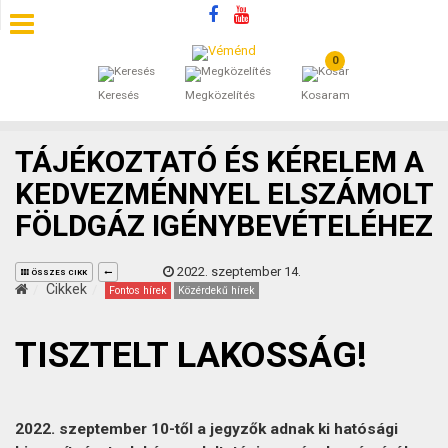
0
SZÁLLÁSOK
Keresés
Megközelítés
Kosaram
BEJEGYZÉSEK
TÁJÉKOZTATÓ ÉS KÉRELEM A
ÁLTALÁNOS SZERZŐDÉSI FELTÉTELEK
KEDVEZMÉNNYEL ELSZÁMOLT
FÖLDGÁZ IGÉNYBEVÉTELÉHEZ
KINCSES BARANYA VÉMÉND
2022. szeptember 14.
KAPCSOLAT
ÖSSZES CIKK
Cikkek
Fontos hírek
Közérdekű hírek
TISZTELT LAKOSSÁG!
2022. szeptember 10-től a jegyzők adnak ki hatósági