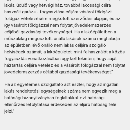
lakás, üdülő vagy hétvégi ház, továbbá lakossági célra
használt garázs - fogyasztása céljára vásárol földgázt
földgáz vételezésére megkötött szerződés alapján, és az
így vásárolt földgázzal nem folytat jövedelemszerzés
céljából gazdasági tevékenységet. Ha a lakóépületben a
műszakilag megosztott, önálló lakások száma meghaladja
az épületben lévő önálló nem lakás céljára szolgáló
helyiségek számát, a lakóépületet, mint felhasználót a közös
fogyasztás vonatkozásában úgy kell tekinteni, hogy saját
háztartás céljára vételez és a vásárolt földgázzal nem folytat
jövedelemszerzés céljából gazdasági tevékenységet.”
Ha az egyetemes szolgáltató azt észleli, hogy az ingatlan
lakás rendeltetési egységeinek száma nem egyezik meg a
hatósági bizonyítványban foglaltakkal, ezt hatósági
ellenőrzés lefolytatása érdekében az eljáró hatóság felé
jelzi.”