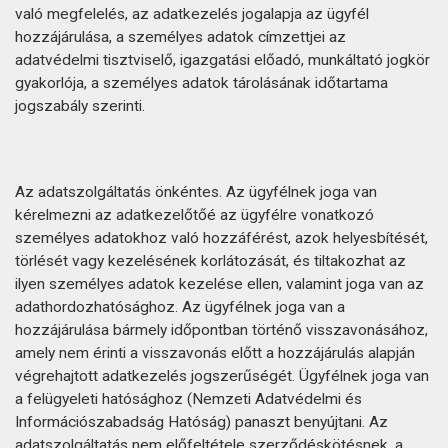
való megfelelés, az adatkezelés jogalapja az ügyfél
hozzájárulása, a személyes adatok címzettjei az
adatvédelmi tisztviselő, igazgatási előadó, munkáltató jogkör
gyakorlója, a személyes adatok tárolásának időtartama
jogszabály szerinti.
Az adatszolgáltatás önkéntes. Az ügyfélnek joga van
kérelmezni az adatkezelőtőé az ügyfélre vonatkozó
személyes adatokhoz való hozzáférést, azok helyesbítését,
törlését vagy kezelésének korlátozását, és tiltakozhat az
ilyen személyes adatok kezelése ellen, valamint joga van az
adathordozhatósághoz. Az ügyfélnek joga van a
hozzájárulása bármely időpontban történő visszavonásához,
amely nem érinti a visszavonás előtt a hozzájárulás alapján
végrehajtott adatkezelés jogszerűségét. Ügyfélnek joga van
a felügyeleti hatósághoz (Nemzeti Adatvédelmi és
Információszabadság Hatóság) panaszt benyújtani. Az
adatszolgáltatás nem előfeltétele szerződéskötésnek, a