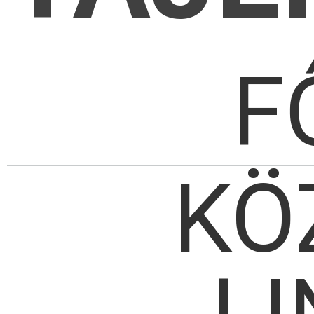
F
KÖ
LI