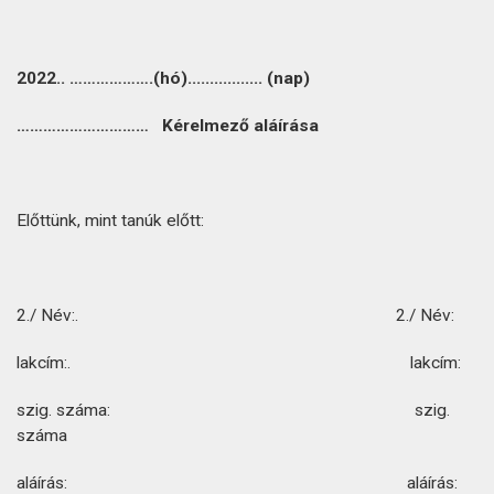
2022.. ……………….(hó)................. (nap)
………………………… Kérelmező aláírása
Előttünk, mint tanúk előtt:
2./ Név:. 2./ Név:
lakcím:. lakcím:
szig. száma: szig.
száma
aláírás: aláírás: