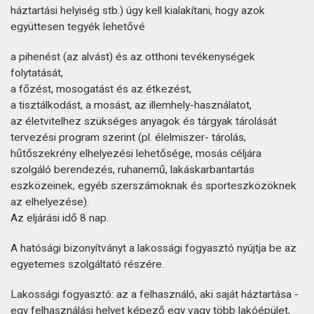
háztartási helyiség stb.) úgy kell kialakítani, hogy azok
együttesen tegyék lehetővé
a pihenést (az alvást) és az otthoni tevékenységek
folytatását,
a főzést, mosogatást és az étkezést,
a tisztálkodást, a mosást, az illemhely-használatot,
az életvitelhez szükséges anyagok és tárgyak tárolását
tervezési program szerint (pl. élelmiszer- tárolás,
hűtőszekrény elhelyezési lehetősége, mosás céljára
szolgáló berendezés, ruhanemű, lakáskarbantartás
eszközeinek, egyéb szerszámoknak és sporteszközöknek
az elhelyezése).
Az eljárási idő 8 nap.
A hatósági bizonyítványt a lakossági fogyasztó nyújtja be az
egyetemes szolgáltató részére.
Lakossági fogyasztó: az a felhasználó, aki saját háztartása -
egy felhasználási helyet képező egy vagy több lakóépület,