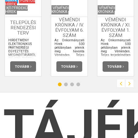
HÍREK
FONTOS
HÍREK
KÖZÉRDEKŰ
VÉMÉNDI
VÉMÉNDI
HÍREK
KRÓNIKA
KRÓNIKA
VÉMÉNDI
VÉMÉNDI
TELEPÜLÉS
KRÓNIKA / IV.
KRÓNIKA / XI.
RENDEZÉSI
ÉVFOLYAM 6.
ÉVFOLYAM 1.
TERV
SZÁM
SZÁM
HIRDETMÉNY
Az Önkormányzati
Az Önkormányzati
ELEKTRONIKUS
Hírek 500
Hírek 500
PARTNERSÉGI
példányban jelenik
példányban jelenik
EGYEZTETÉS
meg havonta
meg Véménden.
MEGINDÍTÁSÁRÓL
Véménden. Teljes
Teljes terjedelmében
TELEPÜLÉSTERV
terjedelmében
elolvashatja.
KÉSZÍTÉSÉNEK
elolvashatja.
TÁRGYÁBAN
TOVÁBB
TOVÁBB
TOVÁBB
TÁJÉ