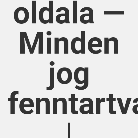
oldala —
Minden
jog
fenntartv
|