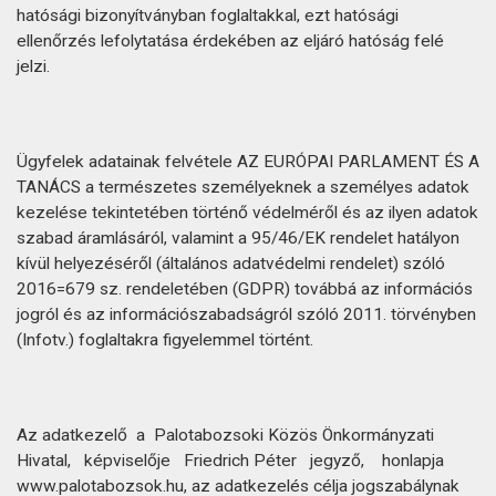
hatósági bizonyítványban foglaltakkal, ezt hatósági
ellenőrzés lefolytatása érdekében az eljáró hatóság felé
jelzi.
Ügyfelek adatainak felvétele AZ EURÓPAI PARLAMENT ÉS A
TANÁCS a természetes személyeknek a személyes adatok
kezelése tekintetében történő védelméről és az ilyen adatok
szabad áramlásáról, valamint a 95/46/EK rendelet hatályon
kívül helyezéséről (általános adatvédelmi rendelet) szóló
2016=679 sz. rendeletében (GDPR) továbbá az információs
jogról és az információszabadságról szóló 2011. törvényben
(Infotv.) foglaltakra figyelemmel történt.
Az adatkezelő a Palotabozsoki Közös Önkormányzati
Hivatal, képviselője Friedrich Péter jegyző, honlapja
www.palotabozsok.hu, az adatkezelés célja jogszabálynak