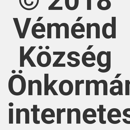
© 2018
Véménd
Község
Önkormá
internete