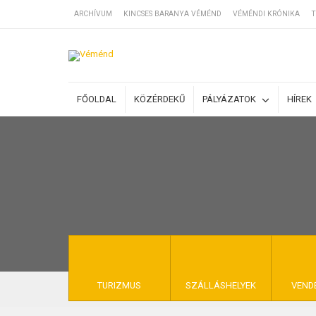
ARCHÍVUM
KINCSES BARANYA VÉMÉND
VÉMÉNDI KRÓNIKA
T
SZÁLLÁSOK
FŐOLDAL
KÖZÉRDEKŰ
PÁLYÁZATOK
HÍREK
BEJEGYZÉSEK
ÁLTALÁNOS SZ
KINCSES BARA
TURIZMUS
SZÁLLÁSHELYEK
VEND