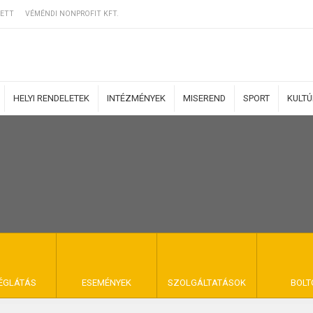
ETT
VÉMÉNDI NONPROFIT KFT.
HELYI RENDELETEK
INTÉZMÉNYEK
MISEREND
SPORT
KULT
ERZŐDÉSI FELTÉ
NYA VÉMÉND
ÉGLÁTÁS
ESEMÉNYEK
SZOLGÁLTATÁSOK
BOLT