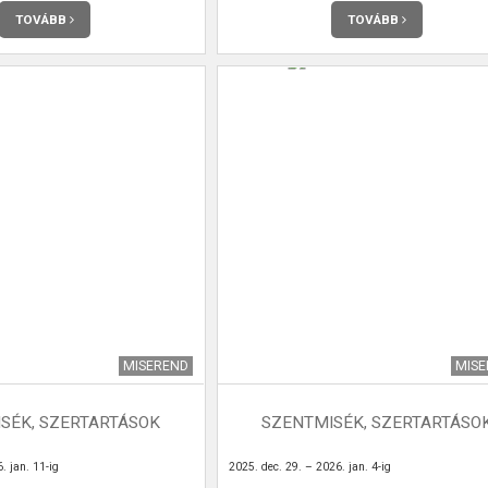
TOVÁBB
TOVÁBB
MISEREND
MIS
SÉK, SZERTARTÁSOK
SZENTMISÉK, SZERTARTÁSO
. jan. 11-ig
2025. dec. 29. – 2026. jan. 4-ig