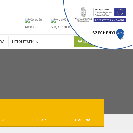
0
Keresés
Megközelítés
Kosaram
WEBSHOP
ÚRA
LETÖLTÉSEK
TELEK
OK
ÉTLAP
GALÉRIA