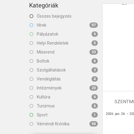
KAPCSOLAT
Kategóriák
Összes bejegyzés
Hírek
97
Pályázatok
9
Helyi Rendeletek
5
Miserend
33
Boltok
6
Szolgáltatások
3
Vendéglátás
4
Intézmények
20
Kultúra
6
SZENTMI
Turizmus
6
2026. jan. 26. – 202
Sport
1
Véméndi Krónika
94