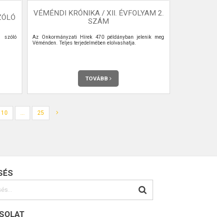
VÉMÉNDI KRÓNIKA / XII. ÉVFOLYAM 2.
ZÓLÓ
SZÁM
l szóló
Az Önkormányzati Hírek 470 példányban jelenik meg
Véménden. Teljes terjedelmében elolvashatja.
TOVÁBB
10
...
25
SÉS
SOLAT