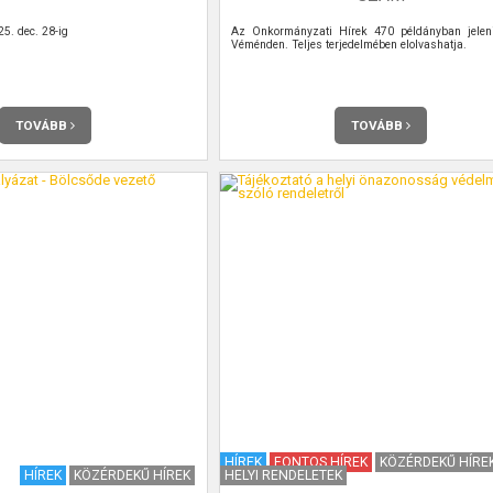
25. dec. 28-ig
Az Önkormányzati Hírek 470 példányban jele
Véménden. Teljes terjedelmében elolvashatja.
TOVÁBB
TOVÁBB
HÍREK
FONTOS HÍREK
KÖZÉRDEKŰ HÍRE
HÍREK
KÖZÉRDEKŰ HÍREK
HELYI RENDELETEK