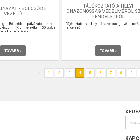
TÁJÉKOZTATÓ A HELYI
LYÁZAT - BÖLCSŐDE
ÖNAZONOSSÁG VÉDELMÉRŐL S
VEZETŐ
RENDELETRŐL
lág Bölcsőde pályázatot hirdet
Tájékoztató a helyi önazonosság védelmérő
gviszony (Kjt.) keretében Bölcsőde
rendeletről
adatkör betöltésére.
TOVÁBB
TOVÁBB
1
2
3
4
5
6
7
8
9
KERE
KAPC