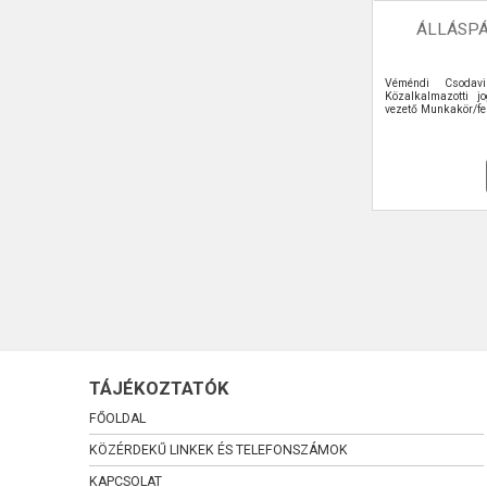
ÁLLÁSPÁ
Véméndi Csodavi
Közalkalmazotti jo
vezető Munkakör/fel
TÁJÉKOZTATÓK
FŐOLDAL
KÖZÉRDEKŰ LINKEK ÉS TELEFONSZÁMOK
KAPCSOLAT