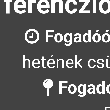
ferenczl
Fogadóó
hetének csü
Fogadó