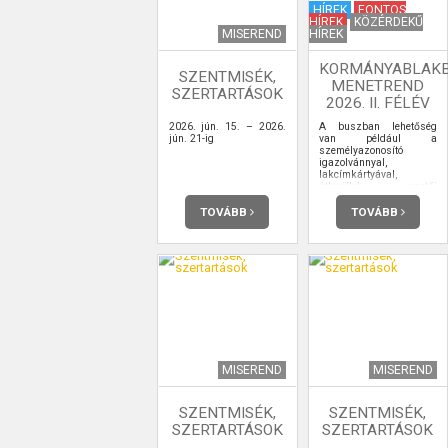
HÍREK
FONTOS
HÍREK
KÖZÉRDEKŰ
MISEREND
HÍREK
KORMÁNYABLAK
SZENTMISÉK,
MENETREND
SZERTARTÁSOK
2026. II. FÉLÉV
2026. jún. 15. – 2026.
A buszban lehetőség
jún. 21-ig
van például a
személyazonosító
igazolvánnyal,
lakcímkártyával,
útlevéllel, vezetői
engedéllyel kapcsolatos
ügyintézésre,
TOVÁBB
TOVÁBB
ügyfélkapu-
regisztrációra is.
MISEREND
MISEREND
SZENTMISÉK,
SZENTMISÉK,
SZERTARTÁSOK
SZERTARTÁSOK