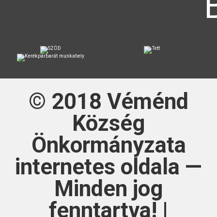
© 2018
Véménd
Község
Önkormányzata
internetes oldala —
Minden jog
fenntartva! |