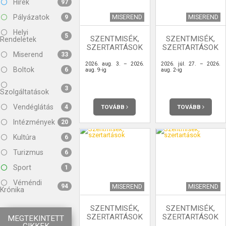
Hírek
97
Pályázatok
MISEREND
MISEREND
9
Helyi
5
SZENTMISÉK,
SZENTMISÉK,
Rendeletek
SZERTARTÁSOK
SZERTARTÁSOK
Miserend
33
2026. aug. 3. – 2026.
2026. júl. 27. – 2026.
Boltok
6
aug. 9-ig
aug. 2-ig
3
Szolgáltatások
Vendéglátás
TOVÁBB
TOVÁBB
4
Intézmények
20
Kultúra
6
Turizmus
6
Sport
1
Véméndi
94
MISEREND
MISEREND
Krónika
SZENTMISÉK,
SZENTMISÉK,
SZERTARTÁSOK
SZERTARTÁSOK
MEGTEKINTETT