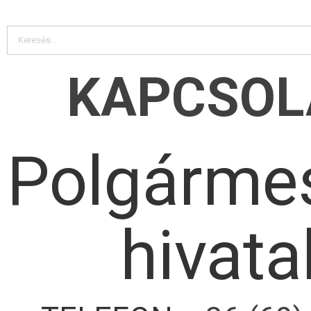
KAPCSOL
Polgármes
hivata