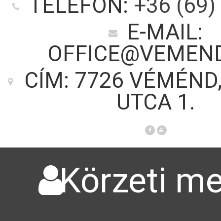
TELEFON:
+36 (69)
E-MAIL:
OFFICE@VEMEN
CÍM: 7726 VÉMÉND
UTCA 1.
Körzeti me