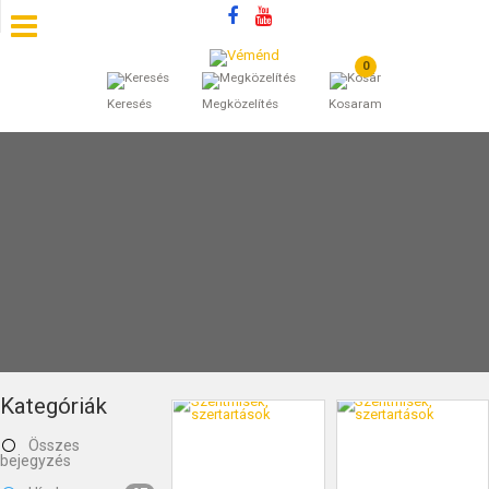
0
SZÁLLÁSOK
Keresés
Megközelítés
Kosaram
BEJEGYZÉSEK
ÁLTALÁNOS SZERZŐDÉSI FELTÉTELEK
KINCSES BARANYA VÉMÉND
KAPCSOLAT
Kategóriák
Összes
bejegyzés