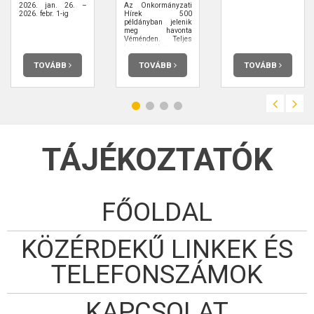
2026. jan. 26. –
Az Önkormányzati
2026. febr. 1-ig
Hírek 500
példányban jelenik
meg havonta
Véménden. Teljes
terjedelmében
elolvashatja.
TOVÁBB
TOVÁBB
TOVÁBB
TÁJÉKOZTATÓK
FŐOLDAL
KÖZÉRDEKŰ LINKEK ÉS
TELEFONSZÁMOK
KAPCSOLAT