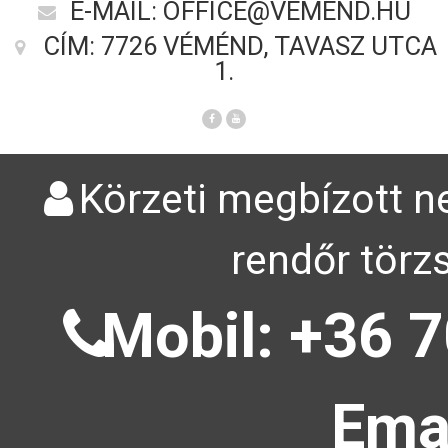
E-MAIL: OFFICE@VEMEND.HU
CÍM: 7726 VÉMÉND, TAVASZ UTCA
1.
Körzeti megbízott ne
rendőr törz
Mobil: +36 7
Emai