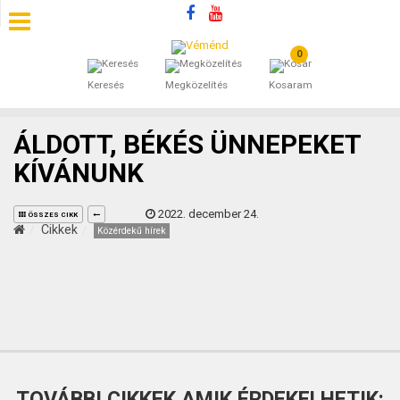
0
SZÁLLÁSOK
Keresés
Megközelítés
Kosaram
BEJEGYZÉSEK
ÁLDOTT, BÉKÉS ÜNNEPEKET
ÁLTALÁNOS SZERZŐDÉSI FELTÉTELEK
KÍVÁNUNK
KINCSES BARANYA VÉMÉND
2022. december 24.
ÖSSZES CIKK
Cikkek
Közérdekű hírek
KAPCSOLAT
TOVÁBBI CIKKEK AMIK ÉRDEKELHETIK: