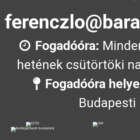
ferenczlo@bara
Fogadóóra:
Minden
hetének csütörtöki na
Fogadóóra helye
Budapesti 