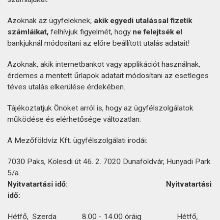
Azoknak az ügyfeleknek,
akik egyedi utalással fizetik
számláikat,
felhívjuk figyelmét, hogy
ne felejtsék el
bankjuknál módosítani az előre beállított utalás adatait!
Azoknak, akik internetbankot vagy applikációt használnak,
érdemes a mentett űrlapok adatait módosítani az esetleges
téves utalás elkerülése érdekében.
Tájékoztatjuk Önöket arról is, hogy az ügyfélszolgálatok
működése és elérhetősége változatlan:
A Mezőföldvíz Kft. ügyfélszolgálati irodái:
7030 Paks, Kölesdi út 46. 2. 7020 Dunaföldvár, Hunyadi Park
5/a.
Nyitvatartási idő: Nyitvatartási
idő:
Hétfő, Szerda 8.00 - 14.00 óráig Hétfő,