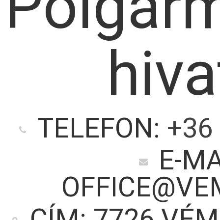
Polgárm
hiva
TELEFON:
+36 
E-MA
OFFICE@VE
CÍM: 7726 VÉM