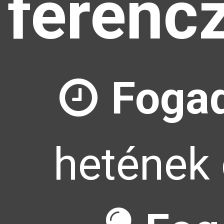
ferenc
Fogad
hetének 