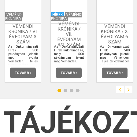
VÉMÉNDI
HÍREK
VÉMÉNDI
KRÓNIKA
KRÓNIKA
VÉMÉNDI
VÉMÉNDI
VÉMÉNDI
KRÓNIKA /
KRÓNIKA / VI.
KRÓNIKA / X.
VII.
ÉVFOLYAM 3.
ÉVFOLYAM 6.
ÉVFOLYAM
SZÁM
SZÁM
3/1. SZÁM
Az Önkormányzati
Az Önkormányzati
Az Önkormányzati
Hírek 500
Hírek különkiadása,
Hírek 500
példányban jelenik
mely 500
példányban jelenik
meg havonta
példányban jelent
meg Véménden.
Véménden. Teljes
meg Véménden.
Teljes terjedelmében
terjedelmében
elolvashatja.
elolvashatja.
TOVÁBB
TOVÁBB
TOVÁBB
TÁJÉKOZ