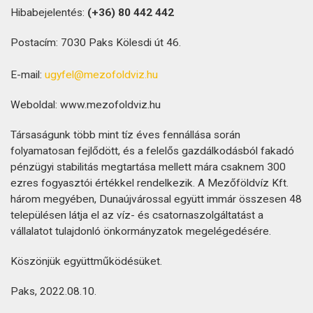
Hibabejelentés:
(+36)
80 442 442
Postacím: 7030 Paks Kölesdi út 46.
E-mail:
ugyfel@mezofoldviz.hu
Weboldal: www.mezofoldviz.hu
Társaságunk több mint tíz éves fennállása során
folyamatosan fejlődött, és a felelős gazdálkodásból fakadó
pénzügyi stabilitás megtartása mellett mára csaknem 300
ezres fogyasztói értékkel rendelkezik. A Mezőföldvíz Kft.
három megyében, Dunaújvárossal együtt immár összesen 48
településen látja el az víz- és csatornaszolgáltatást a
vállalatot tulajdonló önkormányzatok megelégedésére.
Köszönjük együttműködésüket.
Paks, 2022.08.10.