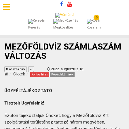
0
SZÁLLÁSOK
Keresés
Megközelítés
Kosaram
BEJEGYZÉSEK
MEZŐFÖLDVÍZ SZÁMLASZÁM
ÁLTALÁNOS SZERZŐDÉSI FELTÉTELEK
VÁLTOZÁS
KINCSES BARANYA VÉMÉND
2022. augusztus 16.
ÖSSZES CIKK
Cikkek
Fontos hírek
Közérdekű hírek
KAPCSOLAT
ÜGYFÉLTÁJÉKOZTATÓ
Tisztelt Ügyfeleink!
Ezúton tájékoztatjuk Önöket, hogy a Mezőföldvíz Kft.
szolgáltatási területéhez tartozó három megyében,
összesen 47 településen, fontos változás történt a víz- és