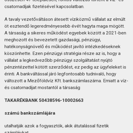
csatornadíjak fizetésével kapcsolatban.
A tavaly vezetőváltáson átesett víziközmű vállalat az elmúlt
öt esztendő legeredményesebb évét hagyta maga mögött.
A társaság a sikeres működést egyebek között a 2021-ben
meghozott és bevezetett gazdasági, pénzügyi,
hatékonyságnövelő és működést javító intézkedéseknek
köszönhette. Ezen pénzügyi stratégia része az is, hogy a
vállalat a legkedvezőbb pénzügyi szolgáltatást nyújtó
pénzintézettel kötött szerződést, ez pedig az ügyfeleket is
érinti. A bankváltással járó legfontosabb tudnivaló, hogy
változott a Mezőföldvíz Kft. bankszámlaszáma. Emiatt a víz-
és csatornadíjat mostantól a társaság
TAKARÉKBANK 50438596-10002663
számú bankszámlájára
utalhatják azok a fogyasztók, akik átutalással fizetik
számlájukat.