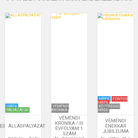
HÍREK
FONTOS
HÍREK
HÍREK
VÉMÉNDI
KÖZÉRDEKŰ
PÁLYÁZATOK
KRÓNIKA
HÍREK
VÉMÉNDI
VÉMÉNDI
KRÓNIKA / III.
ES
ÁLLÁSPÁLYÁZAT
ÉNEKKAR
ÉVFOLYAM 1.
JUBILEUMA
SZÁM