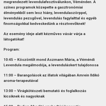
megrendezett levendulafesztiválunkon, Véménden. A
színes programok közepette a gasztronómiai
élményekből sem lesz hiány, levendulaszörppel,
levendulás pezsgővel, levendulás fagylalttal és egyéb
finomságokkal kedveskedünk a résztvevőknek!
Az esemény ideje alatt kézműves vásár várja a
látogatókat!
Program:
10:45 – Köszöntőt mond
Aszmann Mária
, a Véméndi
Levendula megálmodója, a levenduláskert tulajdonosa
11:00 – Barangolások az illatok világában
Amrein Ildikó
aroma-terapeutával
13:00 – Virágkötészeti bemutató és foglalkozás
kicsiknek és nagyoknak