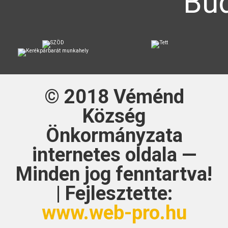
Bud
© 2018
Véménd
Község
Önkormányzata
internetes oldala —
Minden jog fenntartva!
| Fejlesztette:
www.web-pro.hu