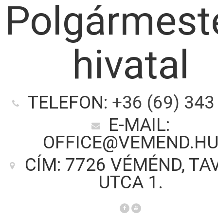
Polgármeste
hivatal
TELEFON:
+36 (69) 343
E-MAIL:
OFFICE@VEMEND.H
CÍM: 7726 VÉMÉND, TA
UTCA 1.