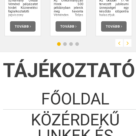
Szivárvány Óvoda
Az Önkormányzati
Az október 17.-re
Véménd pályázatot
Hírek 500
tervezett jubileumi
hirdet Köznevelési
példányban jelenik
ünnepséget egy
foglalkoztatotti
meg havonta
későbbi időpontra
jogviszony
Véménden. Teljes
halasztjuk.
keretében
terjedelmében
elolvashatja.
TOVÁBB
TOVÁBB
TOVÁBB
TÁJÉKOZTATÓ
FŐOLDAL
KÖZÉRDEKŰ
LINKEK ÉS