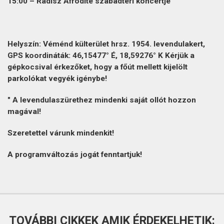
15:00 –
Radisz Afrodité
szabadtéri koncertje
Helyszín: Véménd külterület hrsz. 1954. levendulakert,
GPS koordináták: 46,15477° É, 18,59276° K Kérjük a
gépkocsival érkezőket, hogy a főút mellett kijelölt
parkolókat vegyék igénybe!
"
A levendulaszürethez mindenki saját ollót hozzon
magával!
Szeretettel várunk mindenkit!
A programváltozás jogát fenntartjuk!
TOVÁBBI CIKKEK AMIK ÉRDEKELHETIK: