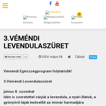
0
SZÁLLÁSOK
Keresés
Megközelítés
Kosaram
BEJEGYZÉSEK
3.VÉMÉNDI
ÁLTALÁNOS SZERZŐDÉSI FELTÉTELEK
LEVENDULASZÜRET
KINCSES BARANYA VÉMÉND
2024. május 28.
Cikkek
Hírek
ÖSSZES CIKK
KAPCSOLAT
Véméndi Egészségprogram folytatódik!
3.Véméndi Levendulaszüret
június 8. szombat
Idén is szeretettel várjuk a levendula, a nyári illatok, a
gyönyörű tájak kedvelőit az immár harmadjára