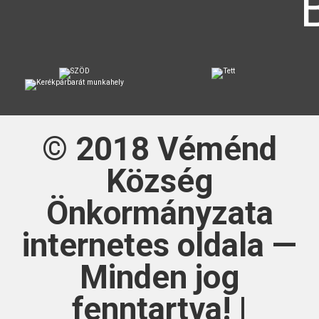
© 2018
Véménd
Község
Önkormányzata
internetes oldala —
Minden jog
fenntartva! |