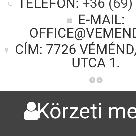
TELEFON:
+36 (69)
E-MAIL:
OFFICE@VEMEN
CÍM: 7726 VÉMÉND
UTCA 1.
Körzeti me