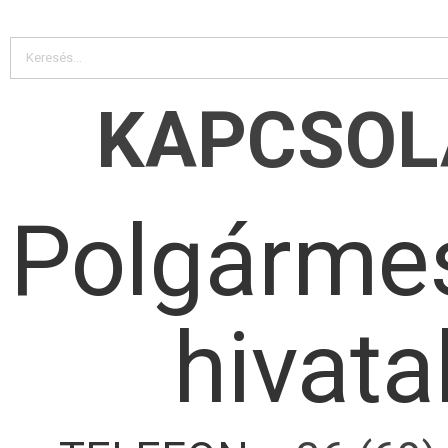
KAPCSOL
Polgármes
hivata