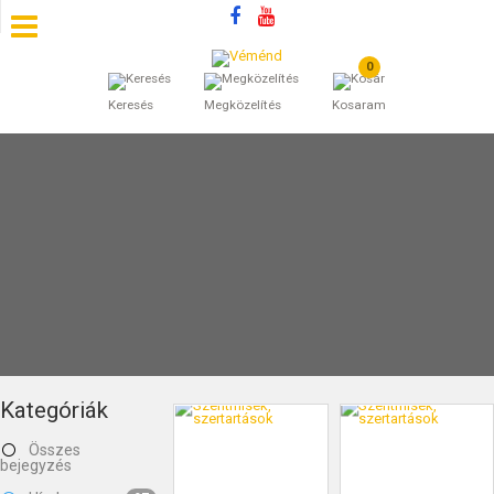
0
SZÁLLÁSOK
Keresés
Megközelítés
Kosaram
BEJEGYZÉSEK
ÁLTALÁNOS SZERZŐDÉSI FELTÉTELEK
KINCSES BARANYA VÉMÉND
KAPCSOLAT
Kategóriák
Összes
bejegyzés