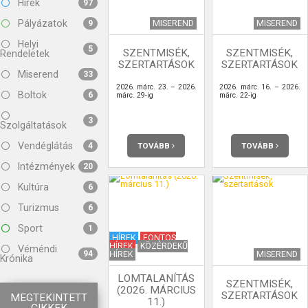
Hírek
97
Pályázatok
MISEREND
MISEREND
9
Helyi
5
SZENTMISÉK,
SZENTMISÉK,
Rendeletek
SZERTARTÁSOK
SZERTARTÁSOK
Miserend
33
2026. márc. 23. – 2026.
2026. márc. 16. – 2026.
Boltok
6
márc. 29-ig
márc. 22-ig
3
Szolgáltatások
Vendéglátás
TOVÁBB
TOVÁBB
4
Intézmények
20
Kultúra
6
Turizmus
6
Sport
1
HÍREK
FONTOS
HÍREK
KÖZÉRDEKŰ
Véméndi
94
HÍREK
MISEREND
Krónika
LOMTALANÍTÁS
SZENTMISÉK,
(2026. MÁRCIUS
SZERTARTÁSOK
MEGTEKINTETT
11.)