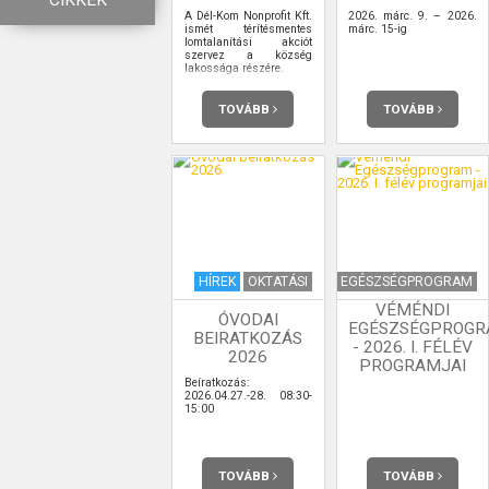
CIKKEK
A Dél-Kom Nonprofit Kft.
2026. márc. 9. – 2026.
ismét térítésmentes
márc. 15-ig
lomtalanítási akciót
szervez a község
lakossága részére.
TOVÁBB
TOVÁBB
HÍREK
OKTATÁSI
EGÉSZSÉGPROGRAM
VÉMÉNDI
ÓVODAI
EGÉSZSÉGPROG
BEIRATKOZÁS
- 2026. I. FÉLÉV
2026
PROGRAMJAI
Beíratkozás:
2026.04.27.-28. 08:30-
15:00
TOVÁBB
TOVÁBB