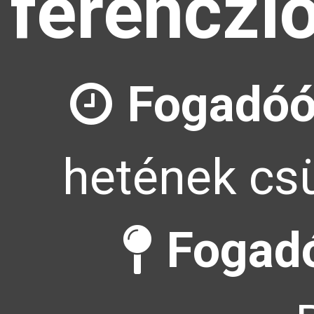
ferenczl
Fogadóó
hetének csü
Fogadó