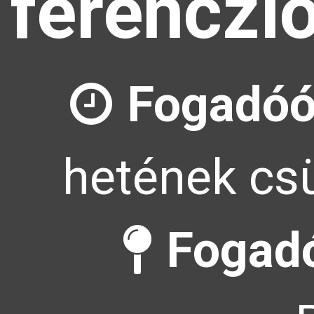
ferenczl
Fogadóó
hetének csü
Fogadó