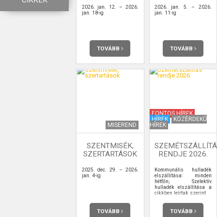
CIKKEK
2026. jan. 12. – 2026.
2026. jan. 5. – 2026.
jan. 18-ig
jan. 11-ig
TOVÁBB
TOVÁBB
FONTOS HÍREK
HÍREK
KÖZÉRDEKŰ
MISEREND
HÍREK
SZENTMISÉK,
SZEMÉTSZÁLLÍTÁ
SZERTARTÁSOK
RENDJE 2026.
2025. dec. 29. – 2026.
Kommunális hulladék
jan. 4-ig
elszállítása: minden
hétfőn; Szelektív
hulladék elszállítása a
cikkben leírtak szerint
TOVÁBB
TOVÁBB