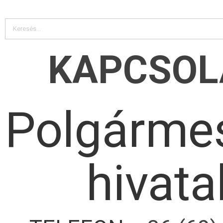
KAPCSOL
Polgármes
hivata