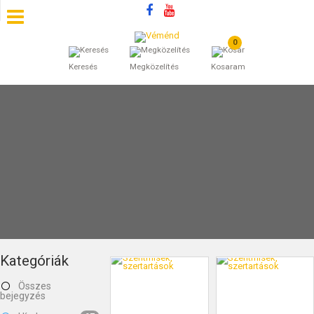
0
SZÁLLÁSOK
Keresés
Megközelítés
Kosaram
BEJEGYZÉSEK
ÁLTALÁNOS SZERZŐDÉSI FELTÉTELEK
KINCSES BARANYA VÉMÉND
KAPCSOLAT
Kategóriák
Összes
bejegyzés