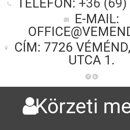
TELEFON:
+36 (69)
E-MAIL:
OFFICE@VEMEN
CÍM: 7726 VÉMÉND
UTCA 1.
Körzeti me