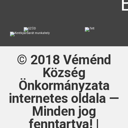
© 2018
Véménd
Község
Önkormányzata
internetes oldala —
Minden jog
fenntartva! |