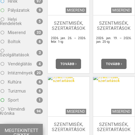
Hírek
97
Pályázatok
MISEREND
MISEREND
9
Helyi
5
SZENTMISÉK,
SZENTMISÉK,
Rendeletek
SZERTARTÁSOK
SZERTARTÁSOK
Miserend
33
2026. jan. 26. – 2026.
2026. jan. 19. – 2026.
Boltok
6
febr. 1-ig
jan. 25-ig
3
Szolgáltatások
Vendéglátás
TOVÁBB
TOVÁBB
4
Intézmények
20
Kultúra
6
Turizmus
6
Sport
1
Véméndi
94
MISEREND
MISEREND
Krónika
SZENTMISÉK,
SZENTMISÉK,
SZERTARTÁSOK
SZERTARTÁSOK
MEGTEKINTETT