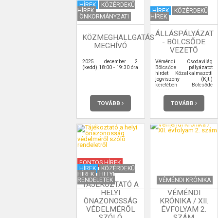
HÍREK
KÖZÉRDEKŰ
HÍREK
HÍREK
KÖZÉRDEKŰ
ÖNKORMÁNYZATI
HÍREK
ÁLLÁSPÁLYÁZAT
KÖZMEGHALLGATÁS
- BÖLCSŐDE
MEGHÍVÓ
VEZETŐ
2025. december 2.
Véméndi Csodavilág
(kedd) 18:00 - 19:30 óra
Bölcsőde pályázatot
hirdet Közalkalmazotti
jogviszony (Kjt.)
keretében Bölcsőde
vezető
Munkakör/feladatkör
betöltésére.
TOVÁBB
TOVÁBB
FONTOS HÍREK
HÍREK
KÖZÉRDEKŰ
HÍREK
HELYI
RENDELETEK
VÉMÉNDI KRÓNIKA
TÁJÉKOZTATÓ A
HELYI
VÉMÉNDI
ÖNAZONOSSÁG
KRÓNIKA / XII.
VÉDELMÉRŐL
ÉVFOLYAM 2.
SZÓLÓ
SZÁM