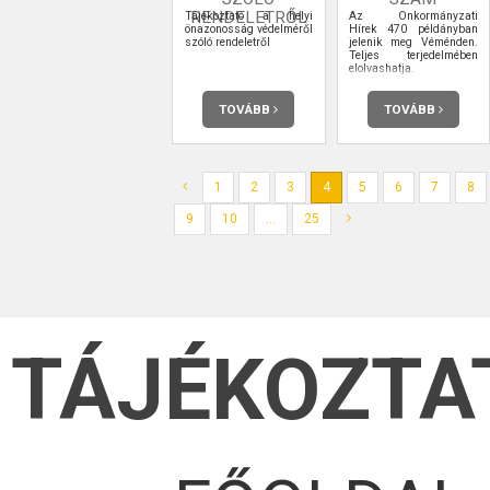
RENDELETRŐL
Tájékoztató a helyi
Az Önkormányzati
önazonosság védelméről
Hírek 470 példányban
szóló rendeletről
jelenik meg Véménden.
Teljes terjedelmében
elolvashatja.
TOVÁBB
TOVÁBB
1
2
3
4
5
6
7
8
9
10
...
25
TÁJÉKOZTA