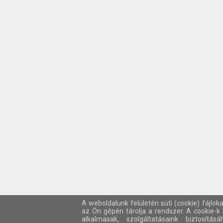
A weboldalunk felületén süti (cookie) fájlok
az Ön gépén tárolja a rendszer. A cookie-
alkalmasak, szolgáltatásaink biztosítá