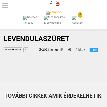
0
SZÁLLÁSOK
Keresés
Megközelítés
Kosaram
BEJEGYZÉSEK
LEVENDULASZÜRET
ÁLTALÁNOS SZERZŐDÉSI FELTÉTELEK
2023. június 15.
Cikkek
Hírek
ÖSSZES CIKK
KINCSES BARANYA VÉMÉND
KAPCSOLAT
TOVÁBBI CIKKEK AMIK ÉRDEKELHETIK: