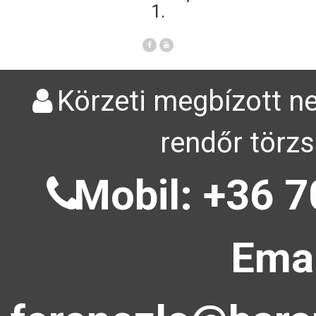
1.
Körzeti megbízott ne
rendőr törzs
Mobil: +36 7
Emai