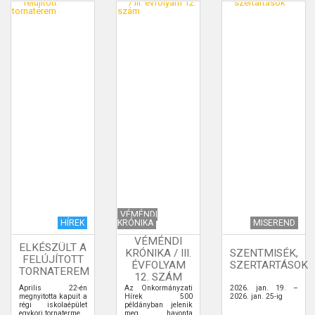
VÉMÉNDI
HÍREK
KRÓNIKA
MISEREND
VÉMÉNDI
ELKÉSZÜLT A
KRÓNIKA / III.
SZENTMISÉK,
FELÚJÍTOTT
ÉVFOLYAM
SZERTARTÁSOK
TORNATEREM
12. SZÁM
Április 22-én
Az Önkormányzati
2026. jan. 19. –
megnyitotta kapuit a
Hírek 500
2026. jan. 25-ig
régi iskolaépület
példányban jelenik
egykori tornaterme.
meg havonta