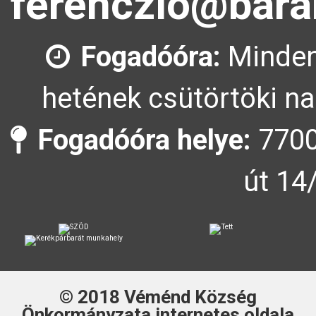
ferenczlo@bara
Fogadóóra:
Minden
hetének csütörtöki na
Fogadóóra helye:
7700
út 14
© 2018
Véménd Község
Önkormányzata
internetes oldala