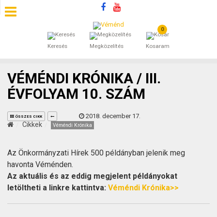
0
SZÁLLÁSOK
Keresés
Megközelítés
Kosaram
BEJEGYZÉSEK
VÉMÉNDI KRÓNIKA / III.
ÁLTALÁNOS SZERZŐDÉSI FELTÉTELEK
ÉVFOLYAM 10. SZÁM
KINCSES BARANYA VÉMÉND
2018. december 17.
ÖSSZES CIKK
Cikkek
Véméndi Krónika
KAPCSOLAT
Az Önkormányzati Hírek 500 példányban jelenik meg
havonta Véménden.
Az aktuális és az eddig megjelent példányokat
letöltheti a linkre kattintva:
Véméndi Krónika>>