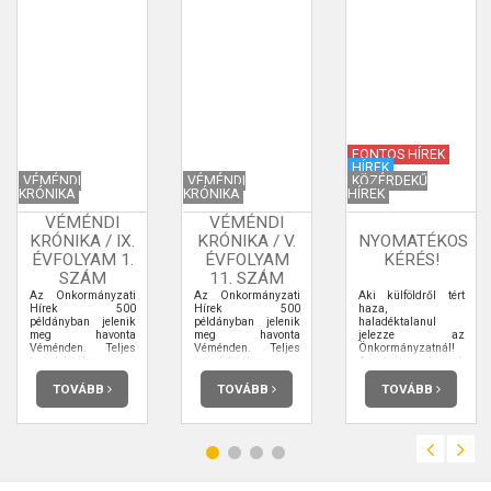
FONTOS HÍREK
HÍREK
VÉMÉNDI
VÉMÉNDI
KÖZÉRDEKŰ
KRÓNIKA
KRÓNIKA
HÍREK
VÉMÉNDI
VÉMÉNDI
KRÓNIKA / IX.
KRÓNIKA / V.
NYOMATÉKOS
ÉVFOLYAM 1.
ÉVFOLYAM
KÉRÉS!
SZÁM
11. SZÁM
Az Önkormányzati
Az Önkormányzati
Aki külföldről tért
Hírek 500
Hírek 500
haza,
példányban jelenik
példányban jelenik
haladéktalanul
meg havonta
meg havonta
jelezze az
Véménden. Teljes
Véménden. Teljes
Önkormányzatnál!
terjedelmében
terjedelmében
Az utcán csak azok
elolvashatja.
elolvashatja.
tartózkodjanak akik
dolgozni vagy
TOVÁBB
TOVÁBB
TOVÁBB
bevásárolni
mennek!!!