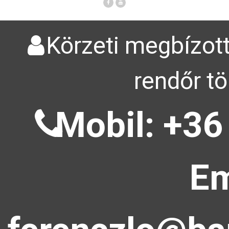
Körzeti megbízott
rendőr tö
Mobil: +36
Em