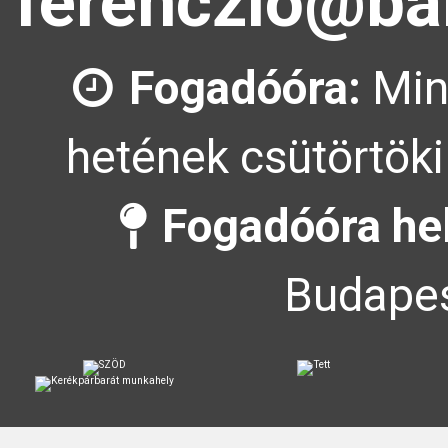
ferenczlo@ba
Fogadóóra:
Min
hetének csütörtöki
Fogadóóra he
Budapes