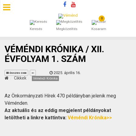
0
SZÁLLÁSOK
Keresés
Megközelítés
Kosaram
BEJEGYZÉSEK
VÉMÉNDI KRÓNIKA / XII.
ÁLTALÁNOS SZERZŐDÉSI FELTÉTELEK
ÉVFOLYAM 1. SZÁM
KINCSES BARANYA VÉMÉND
2025. április 16.
ÖSSZES CIKK
Cikkek
Véméndi Krónika
KAPCSOLAT
Az Önkormányzati Hírek 470 példányban jelenik meg
Véménden.
Az aktuális és az eddig megjelent példányokat
letöltheti a linkre kattintva:
Véméndi Krónika>>