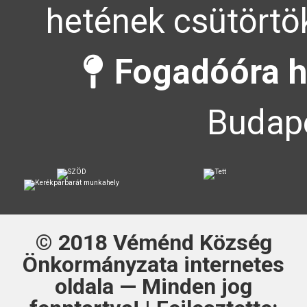
hetének csütörtök
Fogadóóra h
Budape
© 2018
Véménd Község
Önkormányzata
internetes
oldala — Minden jog