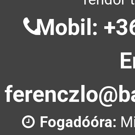
Mobil: +3
E
ferenczlo@ba
Fogadóóra:
Mi