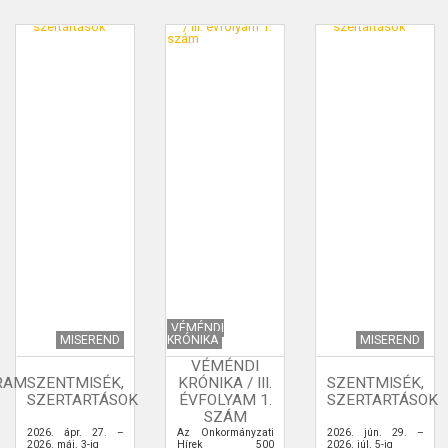
VÉMÉNDI
MISEREND
KRÓNIKA
MISEREND
VÉMÉNDI
RAM
SZENTMISÉK,
KRÓNIKA / III.
SZENTMISÉK,
SZERTARTÁSOK
ÉVFOLYAM 1.
SZERTARTÁSOK
SZÁM
2026. ápr. 27. –
Az Önkormányzati
2026. jún. 29. –
2026. máj. 3-ig
Hírek 500
2026. júl. 5-ig