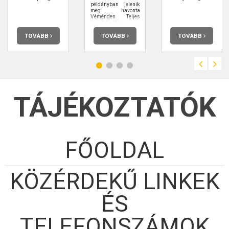
példányban jelenik
meg havonta
Véménden. Teljes
terjedelmében
elolvashatja.
TOVÁBB
TOVÁBB
TOVÁBB
TÁJÉKOZTATÓK
FŐOLDAL
KÖZÉRDEKŰ LINKEK
ÉS
TELEFONSZÁMOK