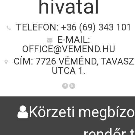
hivatal
TELEFON:
+36 (69) 343 101
E-MAIL:
OFFICE@VEMEND.HU
CÍM: 7726 VÉMÉND, TAVASZ
UTCA 1.
Körzeti megbízot
rendőr 