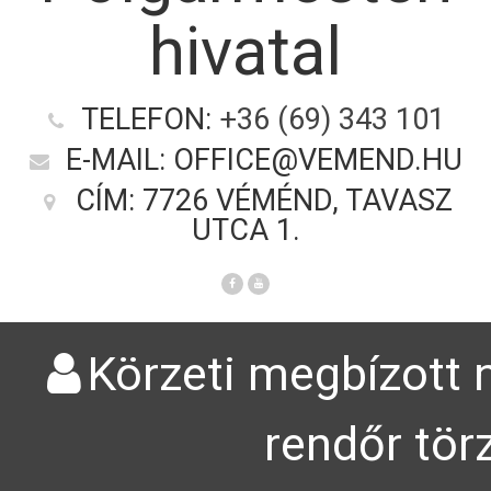
hivatal
TELEFON:
+36 (69) 343 101
E-MAIL: OFFICE@VEMEND.HU
CÍM: 7726 VÉMÉND, TAVASZ
UTCA 1.
Körzeti megbízott n
rendőr tör