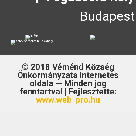
Budapesti
© 2018
Véménd Község
Önkormányzata
internetes
oldala — Minden jog
fenntartva! | Fejlesztette:
www.web-pro.hu