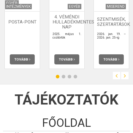
EGYÉB
INTÉZMÉNYEK
EGYÉB
MISEREND
4. VÉMÉNDI
SZENTMISÉK,
POSTA-PONT
HULLADÉKMENTES
SZERTARTÁSOK
NAP
2025. május 1.
2026. jan. 19. –
csütörtök
2026. jan. 25-ig
TOVÁBB
TOVÁBB
TOVÁBB
TÁJÉKOZTATÓK
FŐOLDAL