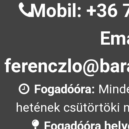
Mobil: +36 
Ema
ferenczlo@bar
Fogadóóra:
Minde
hetének csütörtöki n
Fogadóóra hely