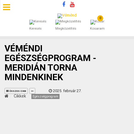
0
SZÁLLÁSOK
Keresés
Megközelítés
Kosaram
BEJEGYZÉSEK
VÉMÉNDI
ÁLTALÁNOS SZERZŐDÉSI FELTÉTELEK
EGÉSZSÉGPROGRAM -
MERIDIÁN TORNA
KINCSES BARANYA VÉMÉND
MINDENKINEK
KAPCSOLAT
2025. február 27.
ÖSSZES CIKK
Cikkek
Egészségprogram