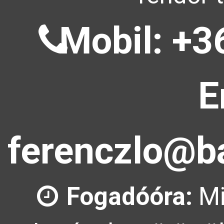
Mobil: +3
E
ferenczlo@ba
Fogadóóra:
Mi