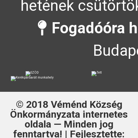
hetének csütörtök
Fogadóóra h
Budape
© 2018
Véménd Község
Önkormányzata
internetes
oldala — Minden jog
fenntartva! | Fejlesztette: