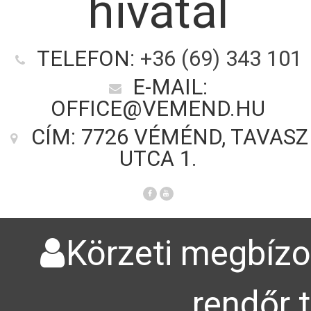
hivatal
TELEFON:
+36 (69) 343 101
E-MAIL:
OFFICE@VEMEND.HU
CÍM: 7726 VÉMÉND, TAVASZ
UTCA 1.
Körzeti megbízot
rendőr 