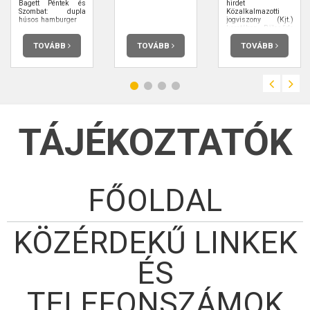
Bagett Péntek és
hirdet
Szombat: dupla
Közalkalmazotti
húsos hamburger
jogviszony (Kjt.)
keretében Bölcsőde
vezető
Munkakör/feladatkör
TOVÁBB
TOVÁBB
TOVÁBB
betöltésére.
TÁJÉKOZTATÓK
FŐOLDAL
KÖZÉRDEKŰ LINKEK
ÉS
TELEFONSZÁMOK