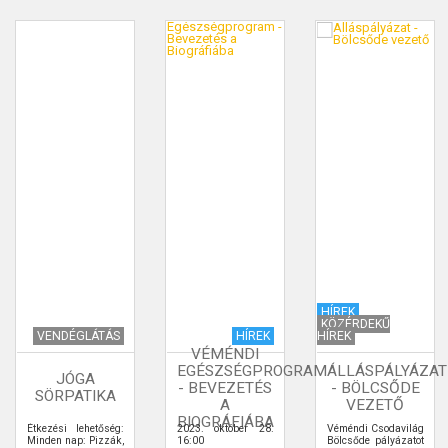
HÍREK
KÖZÉRDEKŰ
VENDÉGLÁTÁS
HÍREK
HÍREK
VÉMÉNDI
EGÉSZSÉGPROGRAM
ÁLLÁSPÁLYÁZAT
JÓGA
- BEVEZETÉS
- BÖLCSŐDE
SÖRPATIKA
A
VEZETŐ
BIOGRÁFIÁBA
Étkezési lehetőség:
2023. október 28.
Véméndi Csodavilág
Minden nap: Pizzák,
16:00
Bölcsőde pályázatot