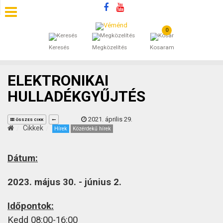
0
SZÁLLÁSOK
Keresés
Megközelítés
Kosaram
BEJEGYZÉSEK
ELEKTRONIKAI
ÁLTALÁNOS SZERZŐDÉSI FELTÉTELEK
HULLADÉKGYŰJTÉS
KINCSES BARANYA VÉMÉND
2021. április 29.
ÖSSZES CIKK
Cikkek
Hírek
Közérdekű hírek
KAPCSOLAT
Dátum:
2023. május 30. - június 2.
Időpontok:
Kedd 08:00-16:00