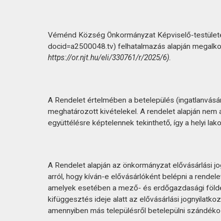
KAPCSOLAT
Véménd Község Önkormányzat Képviselő-testülete a 
docid=a2500048.tv) felhatalmazás alapján megalk
https://or.njt.hu/eli/330761/r/2025/6).
A Rendelet értelmében a betelepülés (ingatlanvásárl
meghatározott kivételekel. A rendelet alapján nem
együttélésre képtelennek tekinthető, így a helyi l
A Rendelet alapján az önkormányzat elővásárlási jog
arról, hogy kíván-e elővásárlóként belépni a rendel
amelyek esetében a mező- és erdőgazdasági földek 
kifüggesztés ideje alatt az elővásárlási jognyilatk
amennyiben más településről betelepülni szándékoz