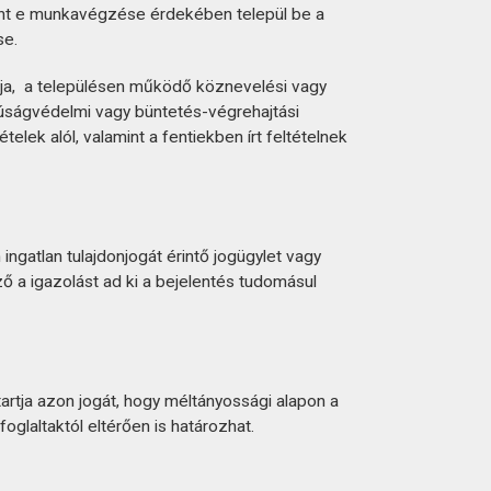
tként e munkavégzése érdekében települ be a
se.
ja,
a településen működő köznevelési vagy
ifjúságvédelmi vagy büntetés-végrehajtási
lek alól, valamint a fentiekben írt feltételnek
gatlan tulajdonjogát érintő jogügylet vagy
 a igazolást ad ki a bejelentés tudomásul
artja azon jogát, hogy méltányossági alapon a
oglaltaktól eltérően is határozhat.