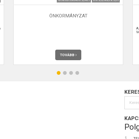
ÖNKORMÁNYZAT
a
A
V
TOVÁBB
KERE
KAPC
Polg
TE