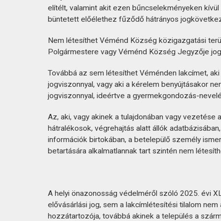
elítélt, valamint akit ezen bűncselekményeken kívü
büntetett előélethez fűződő hátrányos jogkövetk
Nem létesíthet Véménd Község közigazgatási terüle
Polgármestere vagy Véménd Község Jegyzője jogerős
Továbbá az sem létesíthet Véménden lakcímet, aki 
jogviszonnyal, vagy aki a kérelem benyújtásakor 
jogviszonnyal, ideértve a gyermekgondozás-nevelés
Az, aki, vagy akinek a tulajdonában vagy vezetése
hátralékosok, végrehajtás alatt állók adatbázisába
információk birtokában, a betelepülő személy isme
betartására alkalmatlannak tart szintén nem létesí
A helyi önazonosság védelméről szóló 2025. évi XLVI
elővásárlási jog, sem a lakcímlétesítési tilalom ne
hozzátartozója, továbbá akinek a település a szárm