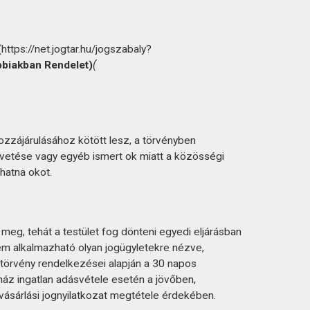
tps://net.jogtar.hu/jogszabaly?
bbiakban Rendelet)
(
hozzájárulásához kötött lesz, a törvényben
övetése vagy egyéb ismert ok miatt a közösségi
hatna okot.
 meg, tehát a testület fog dönteni egyedi eljárásban
 nem alkalmazható olyan jogügyletekre nézve,
 törvény rendelkezései alapján a 30 napos
óház ingatlan adásvétele esetén a jövőben,
ásárlási jognyilatkozat megtétele érdekében.