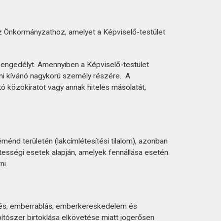
az Önkormányzathoz, amelyet a Képviselő-testület
z engedélyt. Amennyiben a Képviselő-testület
rolni kívánó nagykorú személy részére. A
ító közokiratot vagy annak hiteles másolatát,
énd területén (lakcímlétesítési tilalom), azonban
tességi esetek alapján, amelyek fennállása esetén
ni.
rölés, emberrablás, emberkereskedelem és
tószer birtoklása elkövetése miatt jogerősen