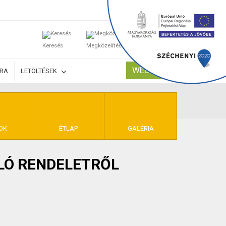
0
Keresés
Megközelítés
Kosaram
WEBSHOP
ÚRA
LETÖLTÉSEK
TELEK
OK
ÉTLAP
GALÉRIA
LÓ RENDELETRŐL