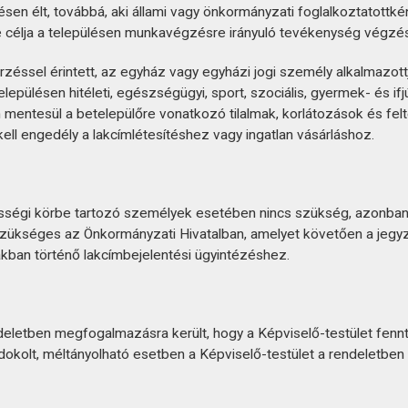
ésen élt, továbbá, aki állami vagy önkormányzati foglalkoztatot
ése célja a településen munkavégzésre irányuló tevékenység végzé
zéssel érintett,
az egyház vagy egyházi jogi személy alkalmazott
településen hitéleti, egészségügyi, sport, szociális, gyermek- és 
ntesül a betelepülőre vonatkozó tilalmak, korlátozások és feltéte
ll engedély a lakcímlétesítéshez vagy ingatlan vásárláshoz.
sségi körbe tartozó személyek esetében nincs szükség, azonban in
szükséges az Önkormányzati Hivatalban, amelyet követően a jegyző
kban történő lakcímbejelentési ügyintézéshez.
eletben megfogalmazásra került, hogy a Képviselő-testület fennt
ndokolt, méltányolható esetben a Képviselő-testület a rendeletben f