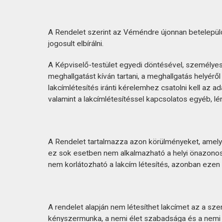
A Rendelet szerint az Véméndre újonnan betelepülők
jogosult elbírálni.
A Képviselő-testület egyedi döntésével, személyes 
meghallgatást kíván tartani, a meghallgatás helyéről
lakcímlétesítés iránti kérelemhez csatolni kell az a
valamint a lakcímlétesítéssel kapcsolatos egyéb, l
A Rendelet tartalmazza azon körülményeket, amelye
ez sok esetben nem alkalmazható a helyi önazonossá
nem korlátozható a lakcím létesítés, azonban eze
A rendelet alapján nem létesíthet lakcímet az a sz
kényszermunka, a nemi élet szabadsága és a nemi 