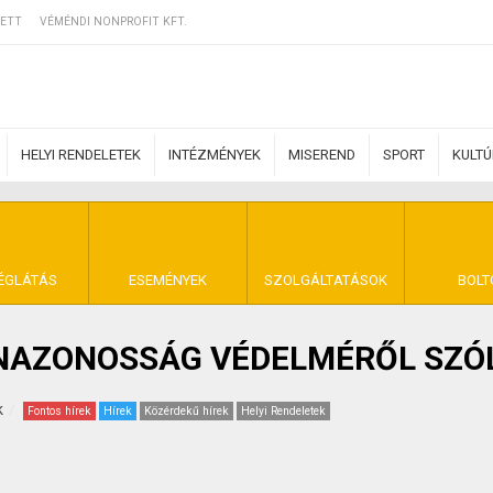
ETT
VÉMÉNDI NONPROFIT KFT.
HELYI RENDELETEK
INTÉZMÉNYEK
MISEREND
SPORT
KULT
ERZŐDÉSI FELTÉ
ÉGLÁTÁS
ESEMÉNYEK
SZOLGÁLTATÁSOK
BOLT
ÖNAZONOSSÁG VÉDELMÉRŐL SZÓ
NYA VÉMÉND
k
Fontos hírek
Hírek
Közérdekű hírek
Helyi Rendeletek