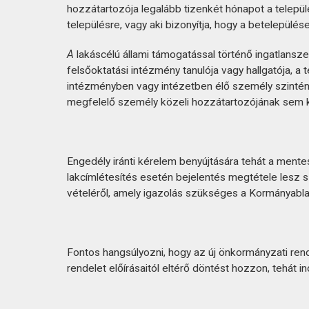
hozzátartozója legalább tizenkét hónapot a települ
településre, vagy aki bizonyítja, hogy a betelepül
A
lakáscélú állami támogatással történő ingatlanszer
felsőoktatási intézmény tanulója vagy hallgatója, a 
intézményben vagy intézetben élő személy szintén me
megfelelő személy közeli hozzátartozójának sem ke
Engedély iránti kérelem benyújtására tehát a mente
lakcímlétesítés esetén bejelentés megtétele lesz 
vételéről, amely igazolás szükséges a Kormányabla
Fontos hangsúlyozni, hogy az új önkormányzati rend
rendelet előírásaitól eltérő döntést hozzon, tehát i