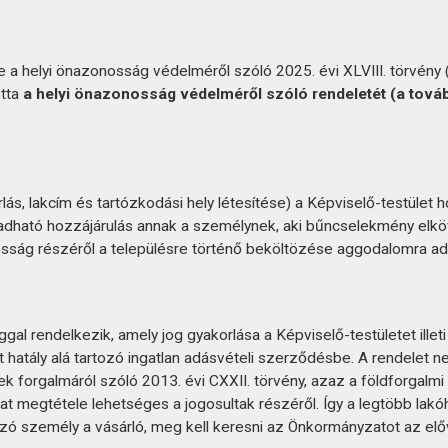
helyi önazonosság védelméről szóló 2025. évi XLVIII. törvény (ht
otta
a helyi önazonosság védelméről szóló rendeletét (a tová
ás, lakcím és tartózkodási hely létesítése) a Képviselő-testület 
 adható hozzájárulás annak a személynek, aki bűncselekmény elk
akosság részéről a településre történő beköltözése aggodalomra ad
gal rendelkezik, amely jog gyakorlása a Képviselő-testületet illeti
et hatály alá tartozó ingatlan adásvételi szerződésbe. A rendelet
forgalmáról szóló 2013. évi CXXII. törvény, azaz a földforgalmi
ozat megtétele lehetséges a jogosultak részéről. Így a legtöbb lak
ó személy a vásárló, meg kell keresni az Önkormányzatot az előv