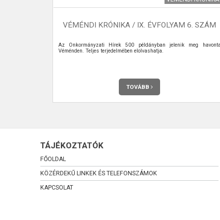
RISSÜL)
VÉMÉNDI KRÓNIKA / IX. ÉVFOLYAM 6. SZÁM
l
Az Önkormányzati Hírek 500 példányban jelenik meg havont
Véménden. Teljes terjedelmében elolvashatja.
TOVÁBB
TÁJÉKOZTATÓK
FŐOLDAL
KÖZÉRDEKŰ LINKEK ÉS TELEFONSZÁMOK
KAPCSOLAT