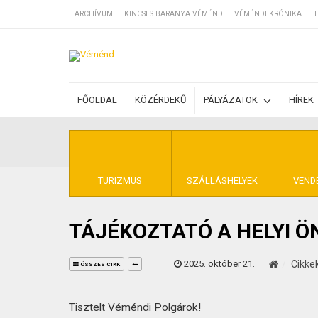
ARCHÍVUM
KINCSES BARANYA VÉMÉND
VÉMÉNDI KRÓNIKA
T
SZÁLLÁSOK
FŐOLDAL
KÖZÉRDEKŰ
PÁLYÁZATOK
HÍREK
BEJEGYZÉSEK
ÁLTALÁNOS SZ
TURIZMUS
SZÁLLÁSHELYEK
VEND
TÁJÉKOZTATÓ A HELYI 
KINCSES BARA
2025. október 21.
Cikke
ÖSSZES CIKK
Tisztelt Véméndi Polgárok!