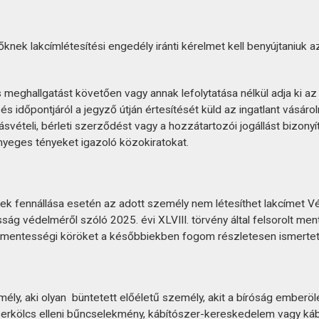
nek lakcímlétesítési engedély iránti kérelmet kell benyújtaniuk 
meghallgatást követően vagy annak lefolytatása nélkül adja ki a
 és időpontjáról a jegyző útján értesítését küld az ingatlant vásá
dásvételi, bérleti szerződést vagy a hozzátartozói jogállást bizony
ényeges tényeket igazoló közokiratokat.
k fennállása esetén az adott személy nem létesíthet lakcímet Vém
g védelméről szóló 2025. évi XLVIII. törvény által felsorolt men
n mentességi köröket a későbbiekben fogom részletesen ismertet
emély, aki olyan büntetett előéletű személy, akit a bíróság embe
erkölcs elleni bűncselekmény, kábítószer-kereskedelem vagy kábí