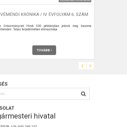
VÉMÉNDI KRÓNIKA / IV. ÉVFOLYAM 6. SZÁM
TÁJÉKOZ
z Önkormányzati Hírek 500 példányban jelenik meg havonta
Tájékoztató a k
éménden. Teljes terjedelmében elolvashatja.
TOVÁBB
SÉS
SOLAT
ármesteri hivatal
LEFON:
+36 (69) 343 101