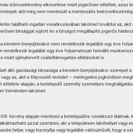
l más bűncselekmény elkövetése miatt jogerősen elítéltek, azaz b
ezmények alól még nem mentesült a mentesülés bekövetkezéséig
tén található ingatlan vonatkozásában lakcímet továbbá az, aki
en bírsággal sújtott és a bírságot megállapító jogerős határoza
a kérelem benyújtásakor nem rendelkezik legalább egy éve folyam
nem rendelkezik legalább egy éve folyamatosan fennálló munkavis
 miatt igénybevett családtámogatási ellátásokat is.
 alatt álló gazdasági társasága a kérelem benyújtásakor szerepel
n, vagy az, akit a Képviselő-testület – mérlegelési jogkörében me
rt előélete alapján, a betelepülő személy személyes meghallgatá
thet Véménden lakcímet.
II. törvény alapján mentesül a betelepülőre vonatkozó tilalmak, k
m alkalmazható azzal szemben, aki a településen lakóhellyel vagy 
azási helye; vagy bizonyítja vagy legalább valószínűsíti, hogy a 