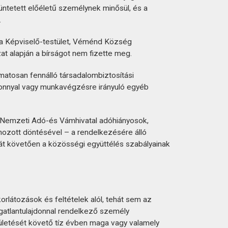
üntetett előéletű személynek minősül, és a
.
t a Képviselő-testület, Véménd Község
t alapján a bírságot nem fizette meg.
atosan fennálló társadalombiztosítási
zonnyal vagy munkavégzésre irányuló egyéb
 a Nemzeti Adó-és Vámhivatal adóhiányosok,
ghozott döntésével – a rendelkezésére álló
sát követően a közösségi együttélés szabályainak
orlátozások és feltételek alól, tehát sem az
ingatlantulajdonnal rendelkező személy
születését követő tíz évben maga vagy valamely