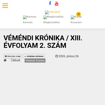
0
SZÁLLÁSOK
Keresés
Megközelítés
Kosaram
BEJEGYZÉSEK
VÉMÉNDI KRÓNIKA / XIII.
ÁLTALÁNOS SZERZŐDÉSI FELTÉTELEK
ÉVFOLYAM 2. SZÁM
KINCSES BARANYA VÉMÉND
2026. június 26.
ÖSSZES CIKK
VÉMÉNDI KRÓNIKA
Cikkek
Véméndi Krónika
KAPCSOLAT