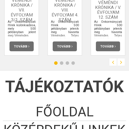
VÉMÉNDI
VÉMÉNDI
VÉMÉNDI
KRÓNIKA /
KRÓNIKA /
KRÓNIKA / V.
VII.
VIII.
ÉVFOLYAM
ÉVFOLYAM
ÉVFOLYAM 4.
12. SZÁM
3/1. SZÁM
SZÁM
Az Önkormányzati
Az Önkormányzati
Az Önkormányzati
Hírek különkiadása,
Hírek 500
Hírek 500
mely 500
példányban jelenik
példányban jelenik
példányban jelent
meg havonta
meg havonta
meg Véménden.
Véménden. Teljes
Véménden. Teljes
terjedelmében
terjedelmében
elolvashatja.
elolvashatja.
TOVÁBB
TOVÁBB
TOVÁBB
TÁJÉKOZTATÓK
FŐOLDAL