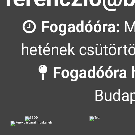
Fogadóóra:
M
hetének csütörtö
Fogadóóra 
Budap