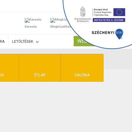
0
Keresés
Megközelítés
Kosaram
WEBSHOP
ÚRA
LETÖLTÉSEK
TELEK
OK
ÉTLAP
GALÉRIA