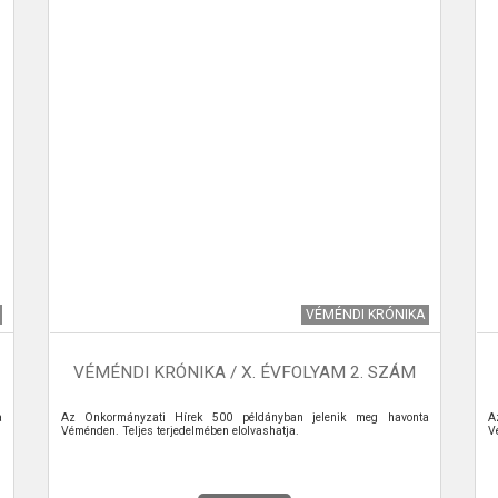
VÉMÉNDI KRÓNIKA
VÉMÉNDI KRÓNIKA / X. ÉVFOLYAM 2. SZÁM
a
Az Önkormányzati Hírek 500 példányban jelenik meg havonta
A
Véménden. Teljes terjedelmében elolvashatja.
V