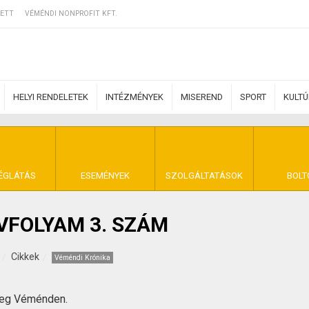
ETT
VÉMÉNDI NONPROFIT KFT.
HELYI RENDELETEK
INTÉZMÉNYEK
MISEREND
SPORT
KULT
ERZŐDÉSI FELTÉ
ÉGLÁTÁS
ESEMÉNYEK
SZOLGÁLTATÁSOK
BOLT
ÉVFOLYAM 3. SZÁM
NYA VÉMÉND
Cikkek
Véméndi Krónika
meg Véménden.