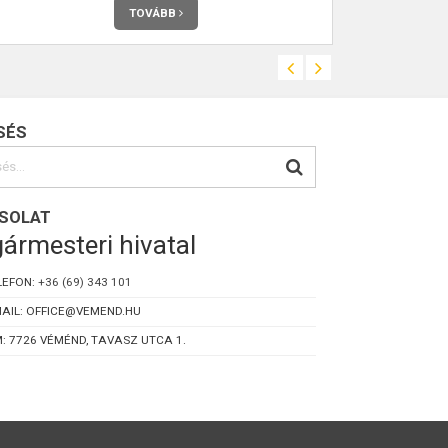
TOVÁBB
SÉS
SOLAT
ármesteri hivatal
LEFON:
+36 (69) 343 101
AIL: OFFICE@VEMEND.HU
: 7726 VÉMÉND, TAVASZ UTCA 1.