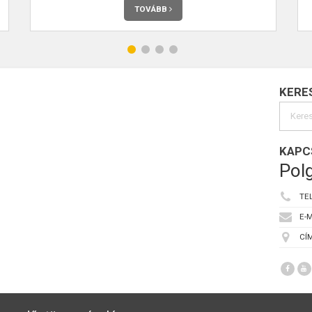
TOVÁBB
KERE
KAPC
Polg
TE
E-M
CÍM