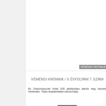
I KRÓNIKA
VÉMÉNDI KRÓNIKA
1. SZÁM
VÉMÉNDI KRÓNIKA / V. ÉVFOLYAM 7. SZÁM
 meg havonta
Az Önkormányzati Hírek 500 példányban jelenik meg havont
Véménden. Teljes terjedelmében elolvashatja.