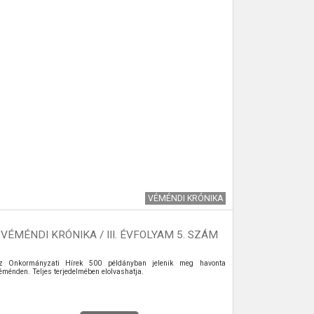
VÉMÉNDI KRÓNIKA
VÉMÉNDI KRÓNIKA / III. ÉVFOLYAM 5. SZÁM
VÉMÉNDI
z Önkormányzati Hírek 500 példányban jelenik meg havonta
Az Önkormány
éménden. Teljes terjedelmében elolvashatja.
Véménden. Telje