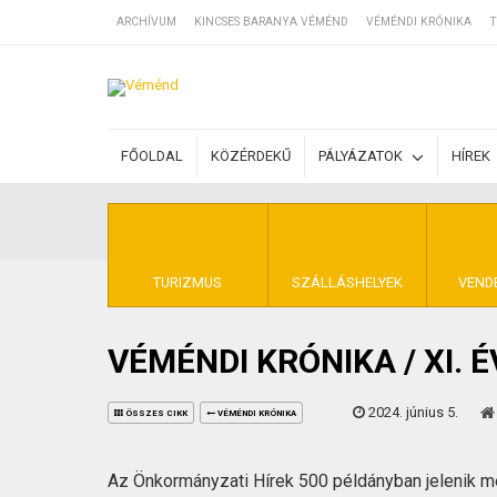
ARCHÍVUM
KINCSES BARANYA VÉMÉND
VÉMÉNDI KRÓNIKA
T
SZÁLLÁSOK
FŐOLDAL
KÖZÉRDEKŰ
PÁLYÁZATOK
HÍREK
BEJEGYZÉSEK
ÁLTALÁNOS SZ
TURIZMUS
SZÁLLÁSHELYEK
VEND
VÉMÉNDI KRÓNIKA / XI. 
KINCSES BARA
2024. június 5.
ÖSSZES CIKK
VÉMÉNDI KRÓNIKA
Az Önkormányzati Hírek 500 példányban jelenik 