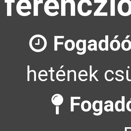
ferenczl
Fogadóó
hetének csü
Fogadó