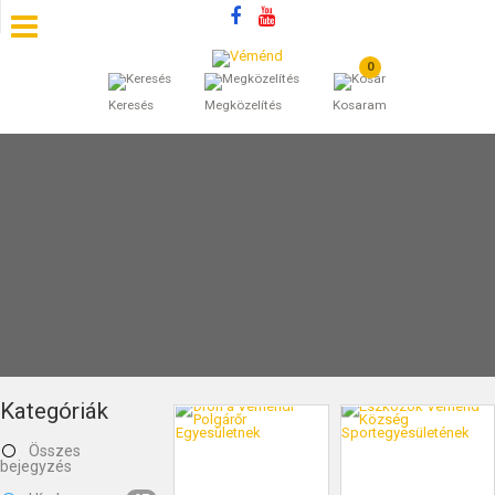
0
SZÁLLÁSOK
Keresés
Megközelítés
Kosaram
BEJEGYZÉSEK
ÁLTALÁNOS SZERZŐDÉSI FELTÉTELEK
KINCSES BARANYA VÉMÉND
KAPCSOLAT
Kategóriák
Összes
bejegyzés