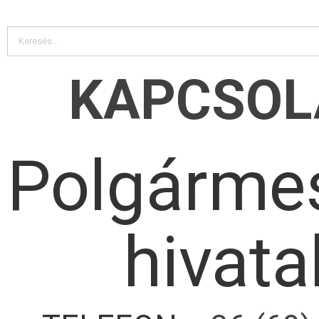
KAPCSOL
Polgármes
hivata