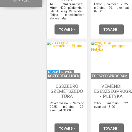
CIKKEK
Az Önkormányzati
Feked - Véménd 2025.
Hírek 470 példányban
március 29. szombat
jelenik meg Véménden.
09:00
Teljes terjedelmében
elolvashatja.
TOVÁBB
TOVÁBB
HÍREK
EGYÉB
KÖZÉRDEKŰ HÍREK
EGÉSZSÉGPROGRAM
ÖSSZEÉRŐ
VÉMÉNDI
SZEMÉTSZEDŐ
EGÉSZSÉGPROG
TÚRA
- PLETYKA
Palotabozsok - Véménd
2025. március 22.
2025. március 22.
szombat 15:00
szombat 09:00
TOVÁBB
TOVÁBB