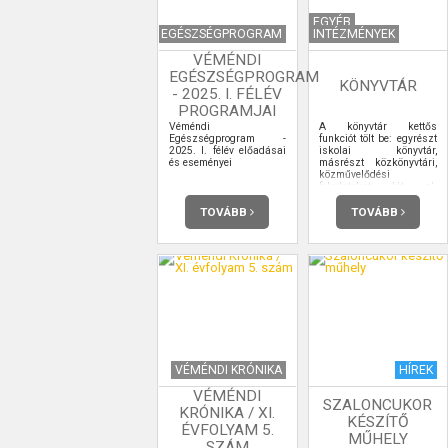
EGYÉB
EGÉSZSÉGPROGRAM
INTÉZMÉNYEK
VÉMÉNDI
EGÉSZSÉGPROGRAM
KÖNYVTÁR
- 2025. I. FÉLÉV
PROGRAMJAI
Véméndi
A könyvtár kettős
Egészségprogram -
funkciót tölt be: egyrészt
2025. I. félév előadásai
iskolai könyvtár,
és eseményei
másrészt közkönyvtári,
közművelődési
feladatokat lát el.
Gyűjteményünk úgy
alakítjuk, hogy mindkét
TOVÁBB
TOVÁBB
funkciónak eleget
tegyen. Arra törekszünk,
hogy mint általános
gyűjtőkörű nyilvános
könyvtár a lakosság
számára tudjon
szolgáltatásokat
nyújtani és, mint iskolai
könyvtár az iskolai
feladatoknak megfelelő
komplex gyűjteményünk
legyen. A nyomtatott
dokumentumok mellett
VÉMÉNDI KRÓNIKA
HÍREK
gyűjtjük, tároljuk,
nyilvántartjuk, feltárjuk
VÉMÉNDI
SZALONCUKOR
és szolgáltatjuk a nem
KRÓNIKA / XI.
nyomdai úton előállított
KÉSZÍTŐ
audiovizuális,
ÉVFOLYAM 5.
MŰHELY
számítástechnikai
SZÁM