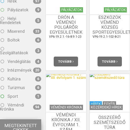
Hírek
97
Pályázatok
PÁLYÁZATOK
PÁLYÁZATOK
9
DRÓN A
ESZKÖZÖK
Helyi
5
VÉMÉNDI
VÉMÉND
Rendeletek
POLGÁRŐR
KÖZSÉG
Miserend
33
EGYESÜLETNEK
SPORTEGYESÜLE
VP6-19.2.1.-16-8.9.1-23
VP6-19.2.1-102-8-21
Boltok
6
3
Szolgáltatások
Vendéglátás
TOVÁBB
TOVÁBB
4
Intézmények
20
Kultúra
6
Turizmus
6
Sport
1
HÍREK
EGYÉB
Véméndi
94
VÉMÉNDI KRÓNIKA
KÖZÉRDEKŰ HÍREK
Krónika
VÉMÉNDI
ÖSSZEÉRŐ
KRÓNIKA / XII.
SZEMÉTSZEDŐ
ÉVFOLYAM 1.
MEGTEKINTETT
TÚRA
SZÁM