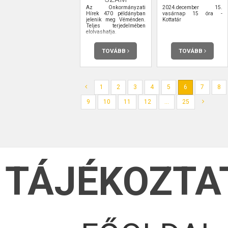
információhordozókat is.
Az Önkormányzati
2024.december 15.
Hírek 470 példányban
vasárnap 15 óra -
jelenik meg Véménden.
Kottatár
Teljes terjedelmében
elolvashatja.
TOVÁBB
TOVÁBB
1
2
3
4
5
6
7
8
9
10
11
12
...
25
TÁJÉKOZTA