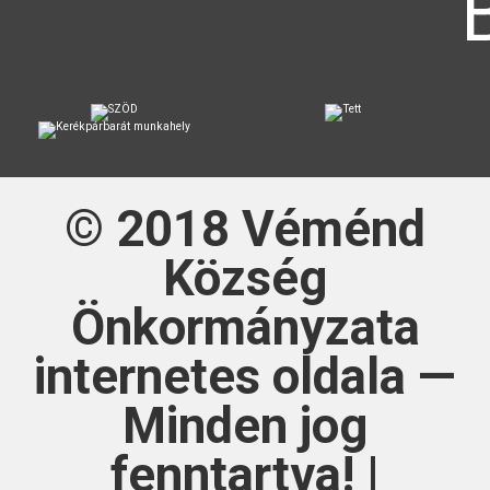
© 2018
Véménd
Község
Önkormányzata
internetes oldala —
Minden jog
fenntartva! |