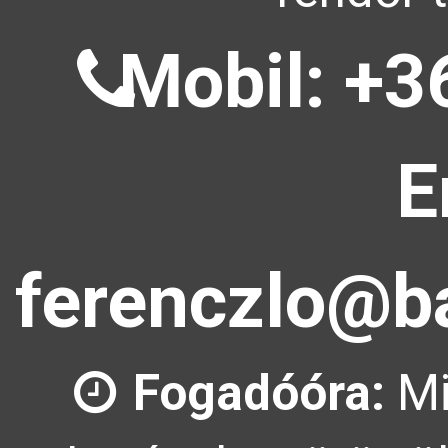
Mobil: +3
E
ferenczlo@ba
Fogadóóra:
Mi