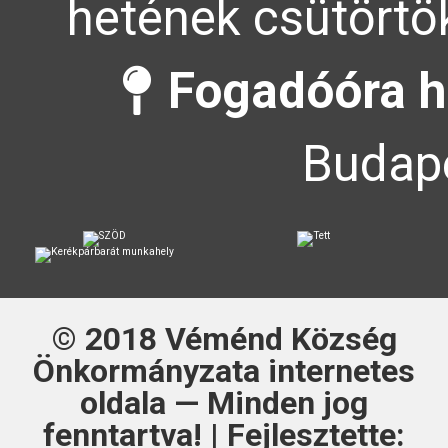
hetének csütörtök
Fogadóóra h
Budape
© 2018
Véménd Község
Önkormányzata
internetes
oldala — Minden jog
fenntartva! | Fejlesztette: