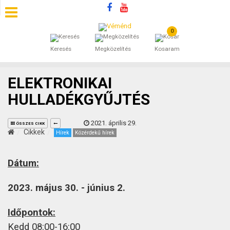
0
SZÁLLÁSOK
Keresés
Megközelítés
Kosaram
BEJEGYZÉSEK
ELEKTRONIKAI
ÁLTALÁNOS SZERZŐDÉSI FELTÉTELEK
HULLADÉKGYŰJTÉS
KINCSES BARANYA VÉMÉND
2021. április 29.
ÖSSZES CIKK
Cikkek
Hírek
Közérdekű hírek
KAPCSOLAT
Dátum:
2023. május 30. - június 2.
Időpontok:
Kedd 08:00-16:00