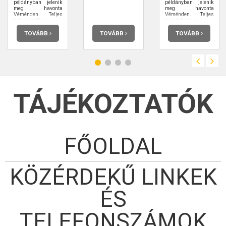
példányban jelenik
példányban jelenik
meg havonta
meg havonta
Véménden. Teljes
Véménden. Teljes
terjedelmében
terjedelmében
elolvashatja.
elolvashatja.
TOVÁBB
TOVÁBB
TOVÁBB
TÁJÉKOZTATÓK
FŐOLDAL
KÖZÉRDEKŰ LINKEK
ÉS
TELEFONSZÁMOK