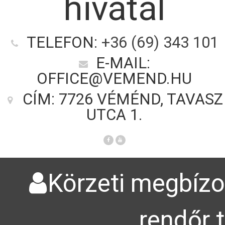
hivatal
TELEFON:
+36 (69) 343 101
E-MAIL:
OFFICE@VEMEND.HU
CÍM: 7726 VÉMÉND, TAVASZ
UTCA 1.
Körzeti megbízot
rendőr 