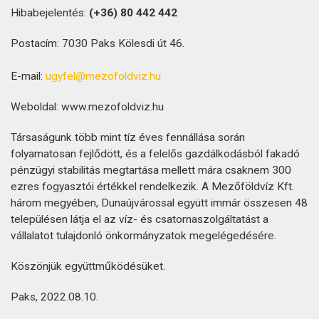
Hibabejelentés:
(+36)
80 442 442
Postacím: 7030 Paks Kölesdi út 46.
E-mail:
ugyfel@mezofoldviz.hu
Weboldal: www.mezofoldviz.hu
Társaságunk több mint tíz éves fennállása során
folyamatosan fejlődött, és a felelős gazdálkodásból fakadó
pénzügyi stabilitás megtartása mellett mára csaknem 300
ezres fogyasztói értékkel rendelkezik. A Mezőföldvíz Kft.
három megyében, Dunaújvárossal együtt immár összesen 48
településen látja el az víz- és csatornaszolgáltatást a
vállalatot tulajdonló önkormányzatok megelégedésére.
Köszönjük együttműködésüket.
Paks, 2022.08.10.