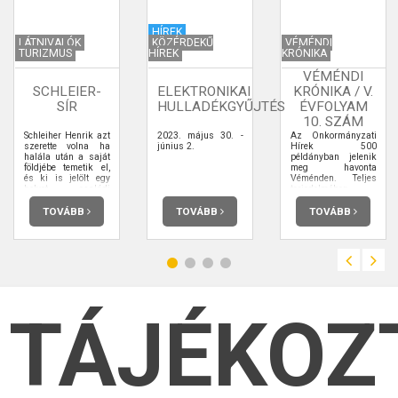
HÍREK
LÁTNIVALÓK
KÖZÉRDEKŰ
VÉMÉNDI
TURIZMUS
HÍREK
KRÓNIKA
VÉMÉNDI
SCHLEIER-
ELEKTRONIKAI
KRÓNIKA / V.
SÍR
HULLADÉKGYŰJTÉS
ÉVFOLYAM
10. SZÁM
Schleiher Henrik azt
2023. május 30. -
Az Önkormányzati
szerette volna ha
június 2.
Hírek 500
halála után a saját
példányban jelenik
földjébe temetik el,
meg havonta
és ki is jelölt egy
Véménden. Teljes
helyet családi
terjedelmében
temetőnek a háza
elolvashatja.
mögötti diófás
TOVÁBB
TOVÁBB
TOVÁBB
kertben. A
családtagok ez ellen
messze menőkig
tiltakoztak, nem
akartak sírokat látni
saját kertjükben.
TÁJÉKOZ