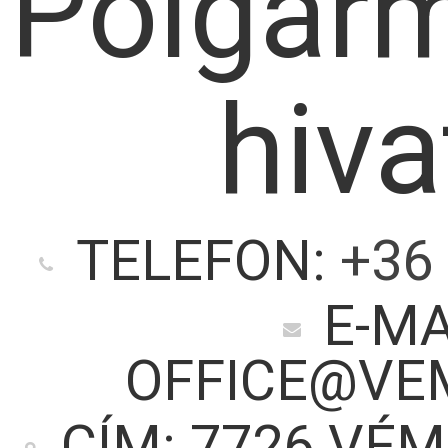
Polgárm
hiva
TELEFON:
+36 
E-MA
OFFICE@VE
CÍM: 7726 VÉM