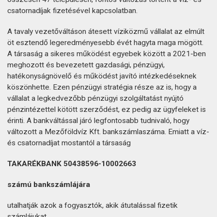
csatornadíjak fizetésével kapcsolatban.
A tavaly vezetőváltáson átesett víziközmű vállalat az elmúlt
öt esztendő legeredményesebb évét hagyta maga mögött.
A társaság a sikeres működést egyebek között a 2021-ben
meghozott és bevezetett gazdasági, pénzügyi,
hatékonyságnövelő és működést javító intézkedéseknek
köszönhette. Ezen pénzügyi stratégia része az is, hogy a
vállalat a legkedvezőbb pénzügyi szolgáltatást nyújtó
pénzintézettel kötött szerződést, ez pedig az ügyfeleket is
érinti. A bankváltással járó legfontosabb tudnivaló, hogy
változott a Mezőföldvíz Kft. bankszámlaszáma. Emiatt a víz-
és csatornadíjat mostantól a társaság
TAKARÉKBANK 50438596-10002663
számú bankszámlájára
utalhatják azok a fogyasztók, akik átutalással fizetik
számlájukat.