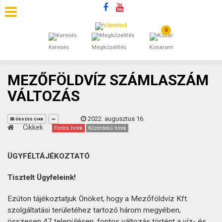
0
SZÁLLÁSOK
Keresés
Megközelítés
Kosaram
BEJEGYZÉSEK
MEZŐFÖLDVÍZ SZÁMLASZÁM
ÁLTALÁNOS SZERZŐDÉSI FELTÉTELEK
VÁLTOZÁS
KINCSES BARANYA VÉMÉND
2022. augusztus 16.
ÖSSZES CIKK
Cikkek
Fontos hírek
Közérdekű hírek
KAPCSOLAT
ÜGYFÉLTÁJÉKOZTATÓ
Tisztelt Ügyfeleink!
Ezúton tájékoztatjuk Önöket, hogy a Mezőföldvíz Kft.
szolgáltatási területéhez tartozó három megyében,
összesen 47 településen, fontos változás történt a víz- és