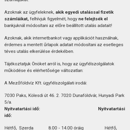
Azoknak az ügyfeleknek,
akik egyedi utalással fizetik
számláikat,
felhívjuk figyelmét, hogy
ne felejtsék el
bankjuknál módosítani az előre beállított utalás adatait!
Azoknak, akik internetbankot vagy applikációt használnak,
érdemes a mentett űrlapok adatait módosítani az esetleges
téves utalás elkerülése érdekében.
Tájékoztatjuk Önöket arról is, hogy az ügyfélszolgálatok
működése és elérhetősége változatlan:
A Mezőföldvíz Kft. ügyfélszolgálati irodái:
7030 Paks, Kölesdi út 46. 2. 7020 Dunaföldvár, Hunyadi Park
5/a.
Nyitvatartási idő: Nyitvatartási
idő:
Hétfő, Szerda 8.00 - 14.00 óráig Hétfő,