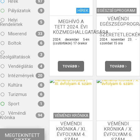
Hírek
97
Pályázatok
HÍREK
EGÉSZSÉGPROGRAM
9
VÉMÉNDI
Helyi
MEGHÍVÓ A
5
EGÉSZSÉGPROG
Rendeletek
TETT 2024. ÉVI
-
KÖZMEGHALLGATÁSÁRA
Miserend
33
SZERETETLECKÉ
2024. december 5-én
2024. november 23. -
Boltok
6
(csütörtökön) 17 órakor
szombat 15 óra
3
Szolgáltatások
Vendéglátás
TOVÁBB
TOVÁBB
4
Intézmények
20
Kultúra
6
Turizmus
6
Sport
1
Véméndi
94
VÉMÉNDI KRÓNIKA
Krónika
VÉMÉNDI
VÉMÉNDI
KRÓNIKA / XI.
KRÓNIKA / X.
ÉVFOLYAM 4.
ÉVFOLYAM 6.
MEGTEKINTETT
SZÁM
SZÁM