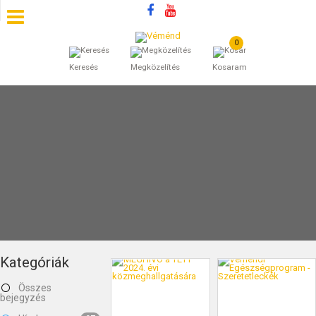
0
SZÁLLÁSOK
Keresés
Megközelítés
Kosaram
BEJEGYZÉSEK
ÁLTALÁNOS SZERZŐDÉSI FELTÉTELEK
KINCSES BARANYA VÉMÉND
KAPCSOLAT
Kategóriák
Összes
bejegyzés