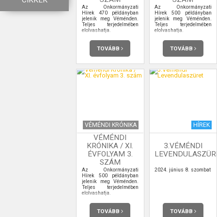
CIKKEK
Az Önkormányzati
Az Önkormányzati
Hírek 470 példányban
Hírek 500 példányban
jelenik meg Véménden.
jelenik meg Véménden.
Teljes terjedelmében
Teljes terjedelmében
elolvashatja.
elolvashatja.
TOVÁBB
TOVÁBB
VÉMÉNDI KRÓNIKA
HÍREK
VÉMÉNDI
KRÓNIKA / XI.
3.VÉMÉNDI
ÉVFOLYAM 3.
LEVENDULASZÜR
SZÁM
Az Önkormányzati
2024. június 8. szombat
Hírek 500 példányban
jelenik meg Véménden.
Teljes terjedelmében
elolvashatja.
TOVÁBB
TOVÁBB