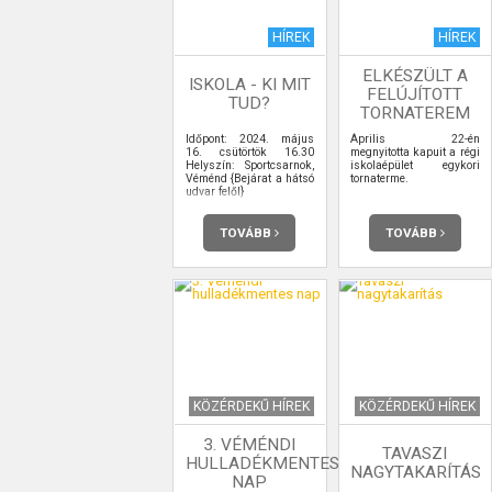
HÍREK
HÍREK
ELKÉSZÜLT A
ISKOLA - KI MIT
FELÚJÍTOTT
TUD?
TORNATEREM
Időpont: 2024. május
Április 22-én
16. csütörtök 16.30
megnyitotta kapuit a régi
Helyszín: Sportcsarnok,
iskolaépület egykori
Véménd {Bejárat a hátsó
tornaterme.
udvar felől}
TOVÁBB
TOVÁBB
KÖZÉRDEKŰ HÍREK
KÖZÉRDEKŰ HÍREK
3. VÉMÉNDI
TAVASZI
HULLADÉKMENTES
NAGYTAKARÍTÁS
NAP