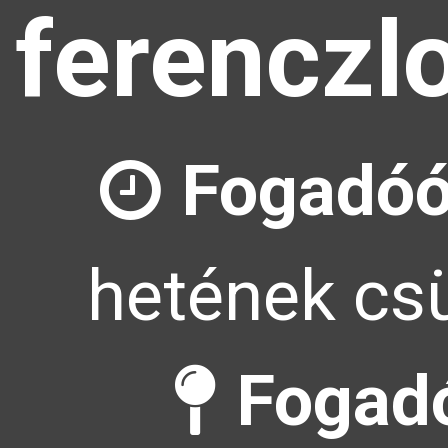
ferenczl
Fogadóó
hetének csü
Fogadó