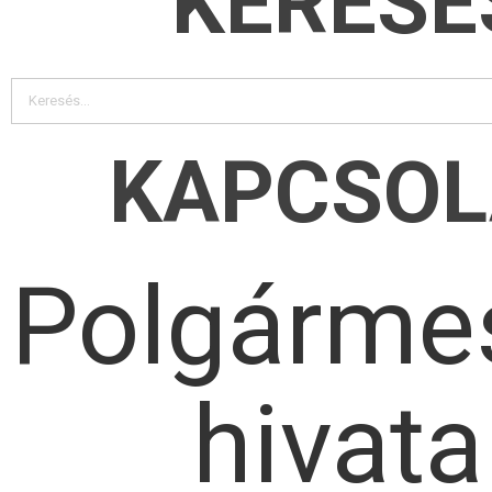
KERESÉ
KAPCSOL
Polgármes
hivata