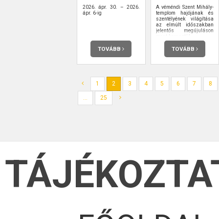
2026. ápr. 30. – 2026.
A véméndi Szent Mihály-
ápr. 6-ig
templom hajójának és
szentélyének világítása
az elmúlt időszakban
jelentős megújuláson
ment keresztül.
TOVÁBB
TOVÁBB
1
2
3
4
5
6
7
8
...
25
TÁJÉKOZTA