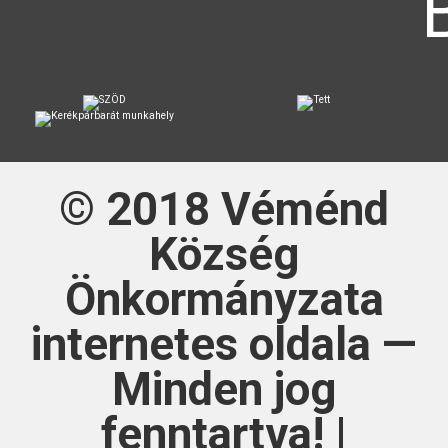
© 2018
Véménd
Község
Önkormányzata
internetes oldala —
Minden jog
fenntartva! |