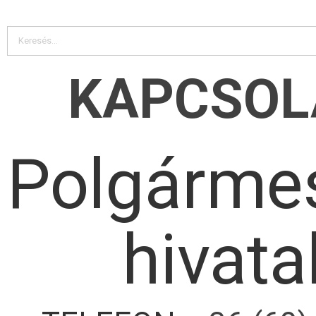
KAPCSOL
Polgármes
hivata