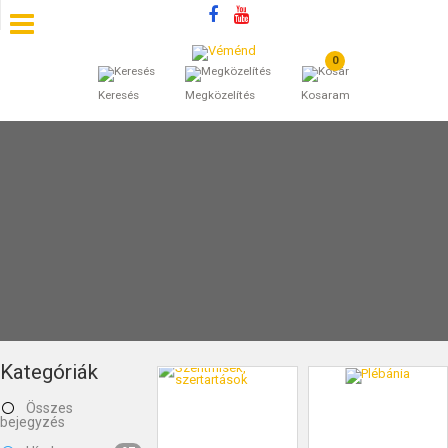
0
SZÁLLÁSOK
Keresés
Megközelítés
Kosaram
BEJEGYZÉSEK
ÁLTALÁNOS SZERZŐDÉSI FELTÉTELEK
KINCSES BARANYA VÉMÉND
KAPCSOLAT
Kategóriák
Összes
bejegyzés