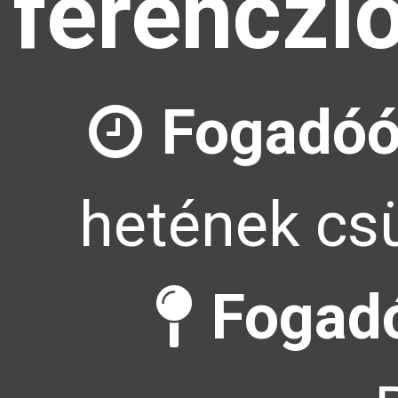
ferenczl
Fogadóó
hetének csü
Fogadó