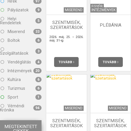
Hírek
97
EGYÉB
Pályázatok
MISEREND
INTÉZMÉNYEK
9
Helyi
5
SZENTMISÉK,
Rendeletek
PLÉBÁNIA
SZERTARTÁSOK
Miserend
33
2026. máj. 25. – 2026.
Boltok
6
máj. 31-ig
3
Szolgáltatások
Vendéglátás
TOVÁBB
TOVÁBB
4
Intézmények
20
Kultúra
6
Turizmus
6
Sport
1
Véméndi
94
MISEREND
MISEREND
Krónika
SZENTMISÉK,
SZENTMISÉK,
SZERTARTÁSOK
SZERTARTÁSOK
MEGTEKINTETT