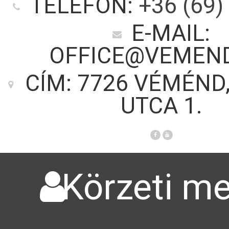
TELEFON:
+36 (69)
E-MAIL:
OFFICE@VEMEN
CÍM: 7726 VÉMÉND
UTCA 1.
Körzeti me