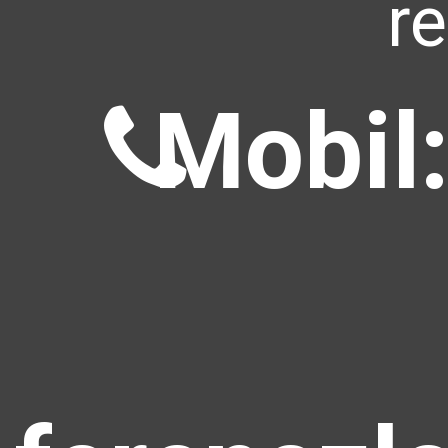
r
Mobil: