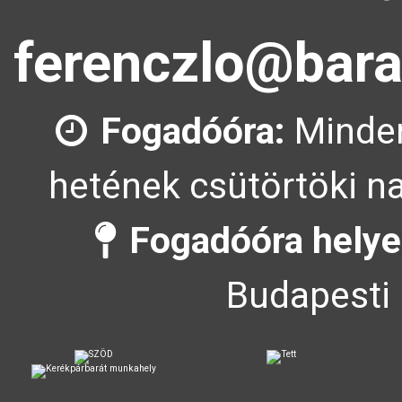
ferenczlo@bara
Fogadóóra:
Minden
hetének csütörtöki na
Fogadóóra helye
Budapesti 