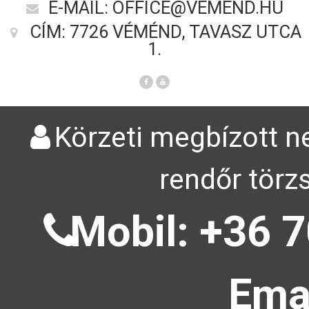
E-MAIL: OFFICE@VEMEND.HU
CÍM: 7726 VÉMÉND, TAVASZ UTCA
1.
Körzeti megbízott ne
rendőr törz
Mobil: +36 7
Emai