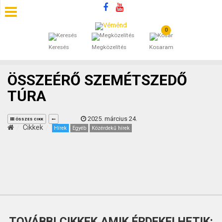
0
SZÁLLÁSOK
Keresés
Megközelítés
Kosaram
BEJEGYZÉSEK
ÖSSZEÉRŐ SZEMÉTSZEDŐ
ÁLTALÁNOS SZERZŐDÉSI FELTÉTELEK
TÚRA
KINCSES BARANYA VÉMÉND
2025. március 24.
ÖSSZES CIKK
Cikkek
Hírek
Egyéb
Közérdekű hírek
KAPCSOLAT
TOVÁBBI CIKKEK AMIK ÉRDEKELHETIK: