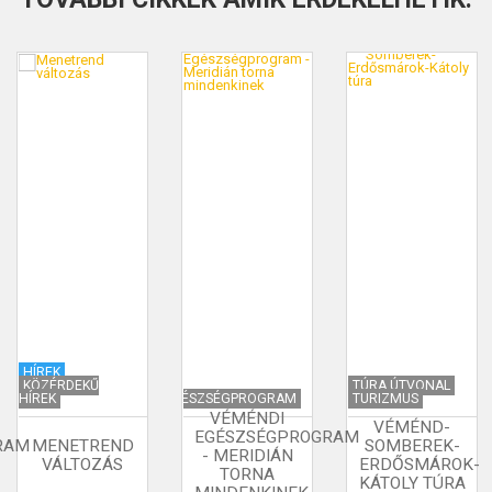
HÍREK
KÖZÉRDEKŰ
TÚRA ÚTVONAL
HÍREK
EGÉSZSÉGPROGRAM
TURIZMUS
VÉMÉNDI
VÉMÉND-
EGÉSZSÉGPROGRAM
RAM
MENETREND
SOMBEREK-
- MERIDIÁN
VÁLTOZÁS
ERDŐSMÁROK-
TORNA
KÁTOLY TÚRA