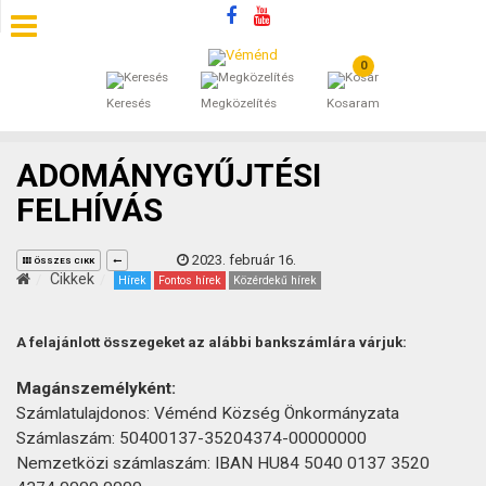
0
SZÁLLÁSOK
Keresés
Megközelítés
Kosaram
BEJEGYZÉSEK
ADOMÁNYGYŰJTÉSI
ÁLTALÁNOS SZERZŐDÉSI FELTÉTELEK
FELHÍVÁS
KINCSES BARANYA VÉMÉND
2023. február 16.
ÖSSZES CIKK
Cikkek
Hírek
Fontos hírek
Közérdekű hírek
KAPCSOLAT
A felajánlott összegeket az alábbi bankszámlára várjuk:
Magánszemélyként:
Számlatulajdonos: Véménd Község Önkormányzata
Számlaszám: 50400137-35204374-00000000
Nemzetközi számlaszám: IBAN HU84 5040 0137 3520