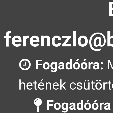
ferenczlo@b
Fogadóóra:
M
hetének csütört
Fogadóóra 