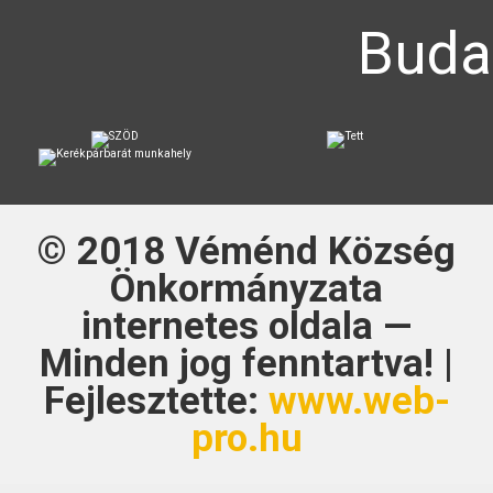
Buda
© 2018
Véménd Község
Önkormányzata
internetes oldala —
Minden jog fenntartva! |
Fejlesztette:
www.web-
pro.hu