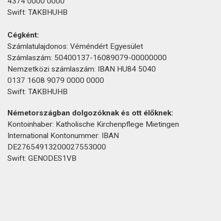
4374 0000 0000
Swift: TAKBHUHB
Cégként:
Számlatulajdonos: Véméndért Egyesület
Számlaszám: 50400137-16089079-00000000
Nemzetközi számlaszám: IBAN HU84 5040
0137 1608 9079 0000 0000
Swift: TAKBHUHB
Németországban dolgozóknak és ott élőknek:
Kontoinhaber: Katholische Kirchenpflege Mietingen
International Kontonummer: IBAN
DE27654913200027553000
Swift: GENODES1VB