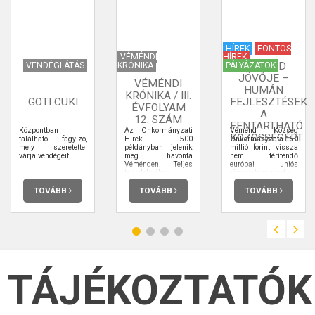
HÍREK
FONTOS
VÉMÉNDI
HÍREK
VÉMÉND
VENDÉGLÁTÁS
KRÓNIKA
PÁLYÁZATOK
JÖVŐJE –
VÉMÉNDI
HUMÁN
KRÓNIKA / III.
GOTI CUKI
FEJLESZTÉSEK
ÉVFOLYAM
A
12. SZÁM
FENTARTHATÓ
Központban
Az Önkormányzati
Véménd Község
KÖZÖSSÉGÉRT
található fagyizó,
Hírek 500
Önkormányzata 150
mely szeretettel
példányban jelenik
millió forint vissza
várja vendégeit.
meg havonta
nem térítendő
Véménden. Teljes
európai uniós
terjedelmében
támogatást nyert el.
elolvashatja.
TOVÁBB
TOVÁBB
TOVÁBB
TÁJÉKOZTATÓK