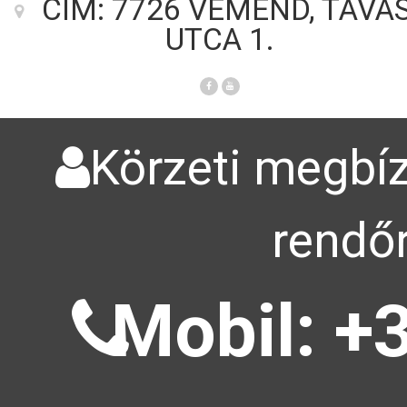
CÍM: 7726 VÉMÉND, TAVA
UTCA 1.
Körzeti megbíz
rendőr
Mobil: +