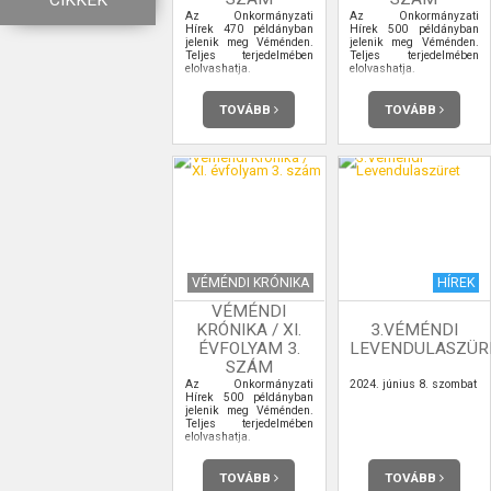
CIKKEK
Az Önkormányzati
Az Önkormányzati
Hírek 470 példányban
Hírek 500 példányban
jelenik meg Véménden.
jelenik meg Véménden.
Teljes terjedelmében
Teljes terjedelmében
elolvashatja.
elolvashatja.
TOVÁBB
TOVÁBB
VÉMÉNDI KRÓNIKA
HÍREK
VÉMÉNDI
KRÓNIKA / XI.
3.VÉMÉNDI
ÉVFOLYAM 3.
LEVENDULASZÜR
SZÁM
Az Önkormányzati
2024. június 8. szombat
Hírek 500 példányban
jelenik meg Véménden.
Teljes terjedelmében
elolvashatja.
TOVÁBB
TOVÁBB