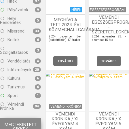
Hírek
97
Pályázatok
HÍREK
EGÉSZSÉGPROGRAM
9
VÉMÉNDI
Helyi
MEGHÍVÓ A
5
EGÉSZSÉGPROG
Rendeletek
TETT 2024. ÉVI
-
KÖZMEGHALLGATÁSÁRA
Miserend
33
SZERETETLECKÉ
2024. december 5-én
2024. november 23. -
Boltok
6
(csütörtökön) 17 órakor
szombat 15 óra
3
Szolgáltatások
Vendéglátás
TOVÁBB
TOVÁBB
4
Intézmények
20
Kultúra
6
Turizmus
6
Sport
1
Véméndi
94
VÉMÉNDI KRÓNIKA
Krónika
VÉMÉNDI
VÉMÉNDI
KRÓNIKA / XI.
KRÓNIKA / X.
ÉVFOLYAM 4.
ÉVFOLYAM 6.
MEGTEKINTETT
SZÁM
SZÁM