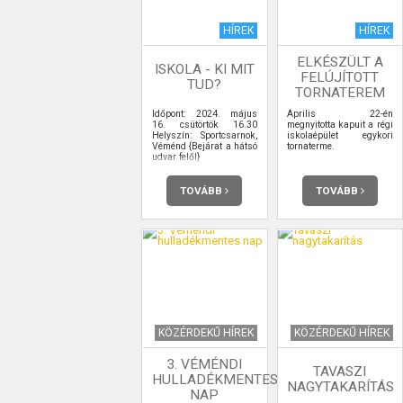
HÍREK
HÍREK
ELKÉSZÜLT A
ISKOLA - KI MIT
FELÚJÍTOTT
TUD?
TORNATEREM
Időpont: 2024. május
Április 22-én
16. csütörtök 16.30
megnyitotta kapuit a régi
Helyszín: Sportcsarnok,
iskolaépület egykori
Véménd {Bejárat a hátsó
tornaterme.
udvar felől}
TOVÁBB
TOVÁBB
KÖZÉRDEKŰ HÍREK
KÖZÉRDEKŰ HÍREK
3. VÉMÉNDI
TAVASZI
HULLADÉKMENTES
NAGYTAKARÍTÁS
NAP