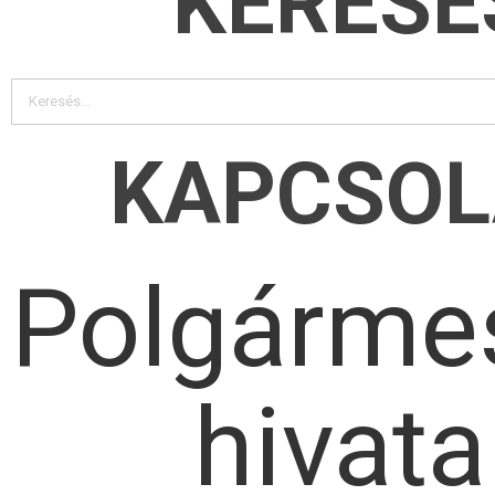
KERESÉ
KAPCSOL
Polgármes
hivata