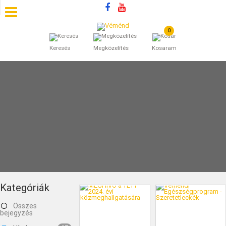
0
SZÁLLÁSOK
Keresés
Megközelítés
Kosaram
BEJEGYZÉSEK
ÁLTALÁNOS SZERZŐDÉSI FELTÉTELEK
KINCSES BARANYA VÉMÉND
KAPCSOLAT
Kategóriák
Összes
bejegyzés