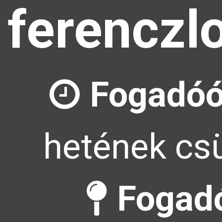
ferenczl
Fogadóó
hetének csü
Fogadó