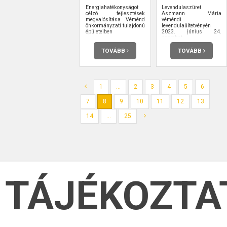
Energiahatékonyságot
Levendulaszüret
célzó fejlesztések
Aszmann Mária
megvalósítása Véménd
véméndi
önkormányzati tulajdonú
levendulaültetvényén
épületeiben
2023. június 24.
szombat
TOVÁBB
TOVÁBB
1
...
2
3
4
5
6
7
8
9
10
11
12
13
14
...
25
TÁJÉKOZTA