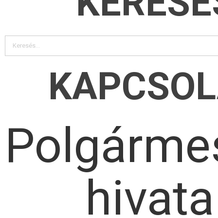
KERESÉ
KAPCSOL
Polgármes
hivata