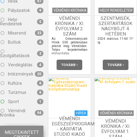
Hírek
97
Pályázatok
VÉMÉNDI KRÓNIKA
HELYI RENDELETEK
9
VÉMÉNDI
SZENTMISÉK,
Helyi
5
KRÓNIKA / XI.
SZERTARTÁSOK
Rendeletek
ÉVFOLYAM 2.
NAGYBÖJT 4.
Miserend
33
SZÁM
HETÉBEN
Az Önkormányzati
2024. március 11-től 17-
Boltok
6
Hírek 500 példányban
ig
jelenik meg Véménden.
Teljes terjedelmében
elolvashatja.
3
Szolgáltatások
Vendéglátás
TOVÁBB
TOVÁBB
4
Intézmények
20
Kultúra
6
Turizmus
6
Sport
1
Véméndi
94
HÍREK
VÉMÉNDI KRÓNIKA
Krónika
VÉMÉNDI
VÉMÉNDI
EGÉSZSÉPROGRAM
KRÓNIKA / XI.
- KÁRPÁTIA
ÉVFOLYAM 1.
MEGTEKINTETT
STÚDIÓ KIADÓ
SZÁM