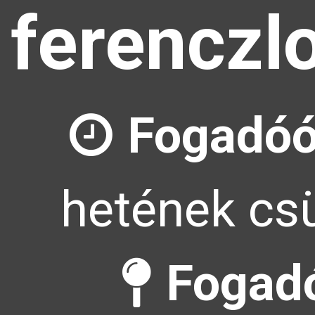
ferenczl
Fogadóó
hetének csü
Fogadó