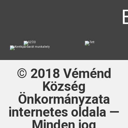
© 2018
Véménd
Község
Önkormányzata
internetes oldala —
Minden jog