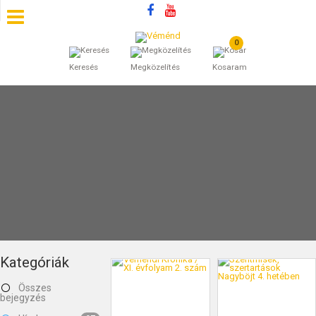
0
SZÁLLÁSOK
Keresés
Megközelítés
Kosaram
BEJEGYZÉSEK
ÁLTALÁNOS SZERZŐDÉSI FELTÉTELEK
KINCSES BARANYA VÉMÉND
KAPCSOLAT
Kategóriák
Összes
bejegyzés