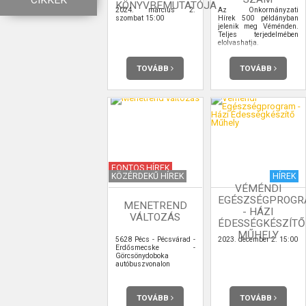
CIKKEK
KÖNYVBEMUTATÓJA
2024. március 2.
Az Önkormányzati
szombat 15:00
Hírek 500 példányban
jelenik meg Véménden.
Teljes terjedelmében
elolvashatja.
TOVÁBB
TOVÁBB
FONTOS HÍREK
KÖZÉRDEKŰ HÍREK
HÍREK
VÉMÉNDI
EGÉSZSÉGPROG
MENETREND
- HÁZI
VÁLTOZÁS
ÉDESSÉGKÉSZÍTŐ
MŰHELY
5628 Pécs - Pécsvárad -
2023. december 2. 15:00
Erdősmecske -
Görcsönydoboka
autóbuszvonalon
TOVÁBB
TOVÁBB