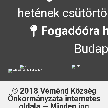
hetének csütörtö
Fogadóóra h
Budape
© 2018
Véménd Község
Önkormányzata
internetes
oldala — Minden jog