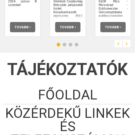
2024. június 8.
Véméndi Csodavilág
5628 Pécs -
szombat
Bölcsőde pályázatot
Pécsvárad -
hirdet
Erdősmecske -
Közalkalmazotti
Görcsönydoboka
jogviszony (Kjt.)
autóbuszvonalon
keretében Bölcsőde
vezető
Munkakör/feladatkör
TOVÁBB
TOVÁBB
TOVÁBB
betöltésére.
TÁJÉKOZTATÓK
FŐOLDAL
KÖZÉRDEKŰ LINKEK
ÉS