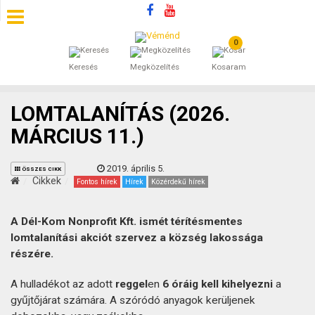
0
SZÁLLÁSOK
Keresés
Megközelítés
Kosaram
BEJEGYZÉSEK
LOMTALANÍTÁS (2026.
ÁLTALÁNOS SZERZŐDÉSI FELTÉTELEK
MÁRCIUS 11.)
KINCSES BARANYA VÉMÉND
2019. április 5.
ÖSSZES CIKK
Cikkek
Fontos hírek
Hírek
Közérdekű hírek
KAPCSOLAT
A Dél-Kom Nonprofit Kft. ismét térítésmentes
lomtalanítási akciót szervez a község lakossága
részére.
A hulladékot az adott
reggel
en
6 óráig
kell kihelyezni
a
gyűjtőjárat számára. A szóródó anyagok kerüljenek