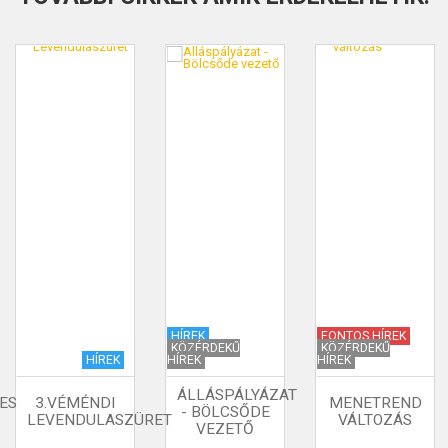
HÍREK
FONTOS HÍREK
KÖZÉRDEKŰ
KÖZÉRDEKŰ
HÍREK
HÍREK
HÍREK
ÁLLÁSPÁLYÁZAT
ES
3.VÉMÉNDI
MENETREND
- BÖLCSŐDE
LEVENDULASZÜRET
VÁLTOZÁS
VEZETŐ