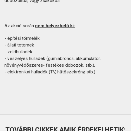
dobozokba, vagy zsákokba.
Az akció során
nem helyezhető ki:
- építési törmelék
- állati tetemek
- zöldhulladék
- veszélyes hulladék (gumiabroncs, akkumulátor,
növényvédőszeres- festékes dobozok, stb.),
- elektronikai hulladék (TV, hűtőszekrény, stb.)
TOVÁBBI CIKKEK AMIK ÉRDEKELHETIK: