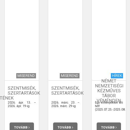
MISEREND
MISEREND
HÍREK
NÉMET
NEMZETISÉGI
SZENTMISÉK,
SZENTMISÉK,
KÉZMŰVES
SZERTARTÁSOK
SZERTARTÁSOK
TÁBOR
TÉNEK
VÉMÉNDEN
2026. ápr. 13. –
2026. márc. 23. –
Egy élményekkel teli
2026. ápr. 19-ig
2026. márc. 29-ig
hét!
(2025.07.25.-2025.08.01.
TOVÁBB
TOVÁBB
TOVÁBB