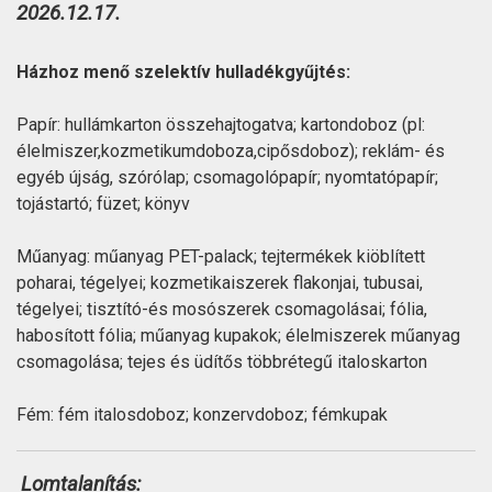
2026.12.17.
Házhoz menő szelektív hulladékgyűjtés:
Papír: hullámkarton összehajtogatva; kartondoboz (pl:
élelmiszer,kozmetikumdoboza,cipősdoboz); reklám- és
egyéb újság, szórólap; csomagolópapír; nyomtatópapír;
tojástartó; füzet; könyv
Műanyag: műanyag PET-palack; tejtermékek kiöblített
poharai, tégelyei; kozmetikaiszerek flakonjai, tubusai,
tégelyei; tisztító-és mosószerek csomagolásai; fólia,
habosított fólia; műanyag kupakok; élelmiszerek műanyag
csomagolása; tejes és üdítős többrétegű italoskarton
Fém: fém italosdoboz; konzervdoboz; fémkupak
Lomtalanítás: