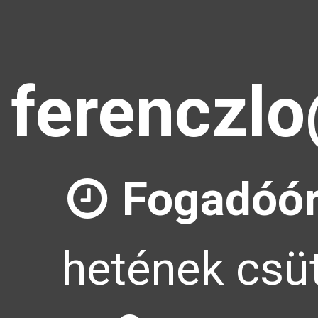
ferenczlo
Fogadóór
hetének csüt