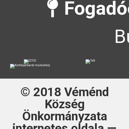
Fogadóó
B
© 2018
Véménd
Község
Önkormányzata
internetes oldala —