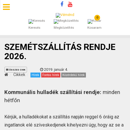
0
SZÁLLÁSOK
Keresés
Megközelítés
Kosaram
BEJEGYZÉSEK
SZEMÉTSZÁLLÍTÁS RENDJE
ÁLTALÁNOS SZERZŐDÉSI FELTÉTELEK
2026.
KINCSES BARANYA VÉMÉND
2019. január 4.
ÖSSZES CIKK
Cikkek
Hírek
Fontos hírek
Közérdekű hírek
KAPCSOLAT
Kommunális hulladék szállítási rendje:
minden
hétfőn
Kérjük, a hulladékokat a szállítás napján reggel 6 óráig az
ingatlanok elé szíveskedjenek kihelyezni úgy, hogy az se a