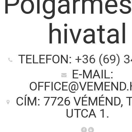
Polgármes
hivatal
TELEFON:
+36 (69) 
E-MAIL:
OFFICE@VEMEND.
CÍM: 7726 VÉMÉND, 
UTCA 1.