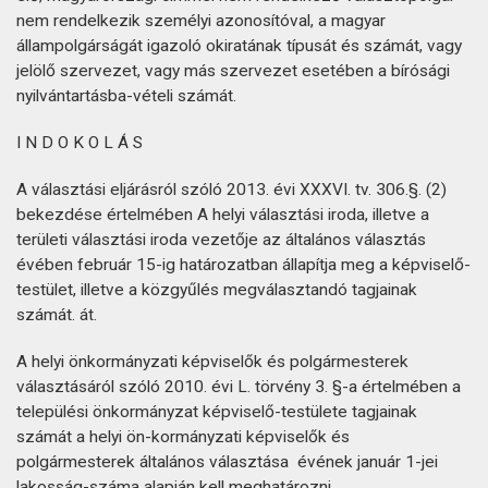
nem rendelkezik személyi azonosítóval, a magyar
állampolgárságát igazoló okiratának típusát és számát, vagy
jelölő szervezet, vagy más szervezet esetében a bírósági
nyilvántartásba-vételi számát.
I N D O K O L Á S
A választási eljárásról szóló 2013. évi XXXVI. tv. 306.§. (2)
bekezdése értelmében A helyi választási iroda, illetve a
területi választási iroda vezetője az általános választás
évében február 15-ig határozatban állapítja meg a képviselő-
testület, illetve a közgyűlés megválasztandó tagjainak
számát. át.
A helyi önkormányzati képviselők és polgármesterek
választásáról szóló 2010. évi L. törvény 3. §-a értelmében a
települési önkormányzat képviselő-testülete tagjainak
számát a helyi ön-kormányzati képviselők és
polgármesterek általános választása évének január 1-jei
lakosság-száma alapján kell meghatározni.