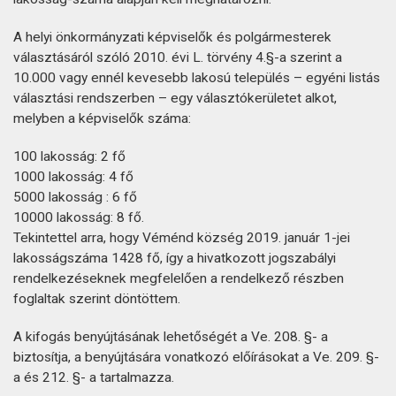
A helyi önkormányzati képviselők és polgármesterek
választásáról szóló 2010. évi L. törvény 4.§-a szerint a
10.000 vagy ennél kevesebb lakosú település – egyéni listás
választási rendszerben – egy választókerületet alkot,
melyben a képviselők száma:
100 lakosság: 2 fő
1000 lakosság: 4 fő
5000 lakosság : 6 fő
10000 lakosság: 8 fő.
Tekintettel arra, hogy Véménd község 2019. január 1-jei
lakosságszáma 1428 fő, így a hivatkozott jogszabályi
rendelkezéseknek megfelelően a rendelkező részben
foglaltak szerint döntöttem.
A kifogás benyújtásának lehetőségét a Ve. 208. §- a
biztosítja, a benyújtására vonatkozó előírásokat a Ve. 209. §-
a és 212. §- a tartalmazza.