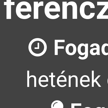
ferenc
Fogad
hetének 