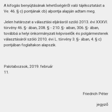
A kifogás benyújtásának lehetőségéről való tájékoztatást a
Ve. 46. § c) pontjának cb) alpontja alapján adtam meg.
Jelen határozat a választási eljárásról szóló 2013. évi XXXVI.
törvény 46. §- ában, 208. § - 210. §- aiban, 306. §- ában,
továbbá a helyi önkormányzati képviselők és polgármesterek
választásáról szóló 2010. évi L. törvény 3. §- ában, 4. § c)
pontjában foglaltakon alapszik.
Palotabozsok, 2019. február
11.
Friedrich Péter
jegyző