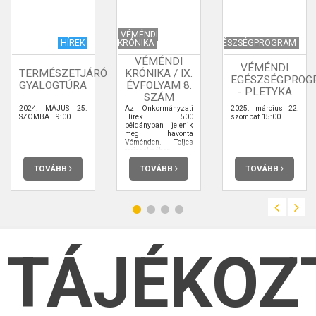
VÉMÉNDI
HÍREK
KRÓNIKA
EGÉSZSÉGPROGRAM
VÉMÉNDI
VÉMÉNDI
TERMÉSZETJÁRÓ
KRÓNIKA / IX.
EGÉSZSÉGPROG
GYALOGTÚRA
ÉVFOLYAM 8.
- PLETYKA
SZÁM
2024. MÁJUS 25.
Az Önkormányzati
2025. március 22.
SZOMBAT 9:00
Hírek 500
szombat 15:00
példányban jelenik
meg havonta
Véménden. Teljes
terjedelmében
elolvashatja.
TOVÁBB
TOVÁBB
TOVÁBB
TÁJÉKOZ