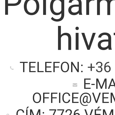
Polgárm
hiva
TELEFON:
+36 
E-MA
OFFICE@VE
CÍM: 7726 VÉM