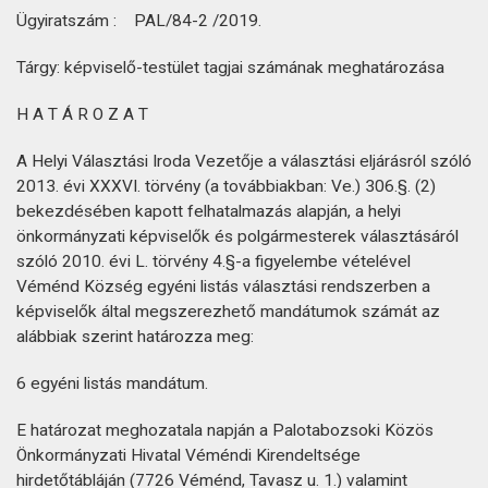
Ügyiratszám : PAL/84-2 /2019.
Tárgy: képviselő-testület tagjai számának meghatározása
H A T Á R O Z A T
A Helyi Választási Iroda Vezetője a választási eljárásról szóló
2013. évi XXXVI. törvény (a továbbiakban: Ve.) 306.§. (2)
bekezdésében kapott felhatalmazás alapján, a helyi
önkormányzati képviselők és polgármesterek választásáról
szóló 2010. évi L. törvény 4.§-a figyelembe vételével
Véménd Község egyéni listás választási rendszerben a
képviselők által megszerezhető mandátumok számát az
alábbiak szerint határozza meg:
6 egyéni listás mandátum.
E határozat meghozatala napján a Palotabozsoki Közös
Önkormányzati Hivatal Véméndi Kirendeltsége
hirdetőtábláján (7726 Véménd, Tavasz u. 1.) valamint