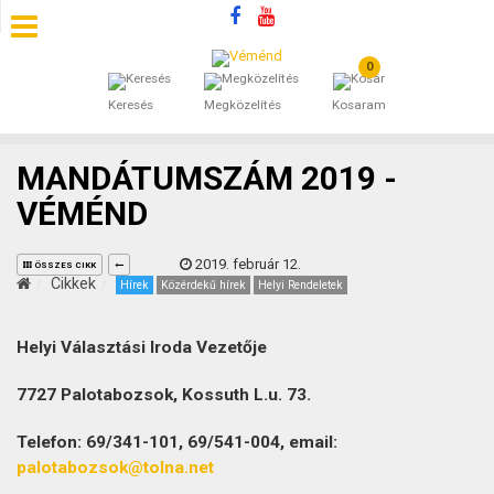
0
SZÁLLÁSOK
Keresés
Megközelítés
Kosaram
BEJEGYZÉSEK
MANDÁTUMSZÁM 2019 -
ÁLTALÁNOS SZERZŐDÉSI FELTÉTELEK
VÉMÉND
KINCSES BARANYA VÉMÉND
2019. február 12.
ÖSSZES CIKK
Cikkek
Hírek
Közérdekű hírek
Helyi Rendeletek
KAPCSOLAT
Helyi Választási Iroda Vezetője
7727 Palotabozsok, Kossuth L.u. 73.
Telefon: 69/341-101, 69/541-004, email:
palotabozsok@tolna.net