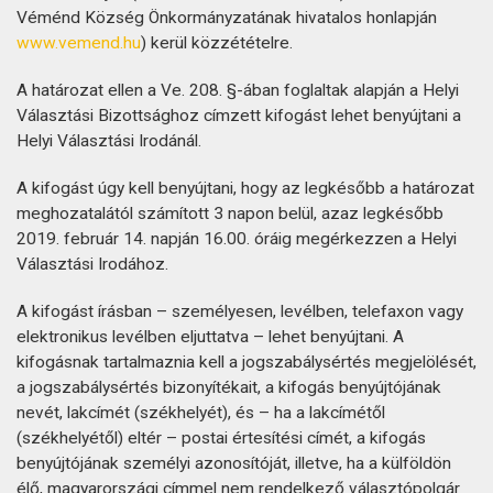
Véménd Község Önkormányzatának hivatalos honlapján
www.vemend.hu
) kerül közzétételre.
A határozat ellen a Ve. 208. §-ában foglaltak alapján a Helyi
Választási Bizottsághoz címzett kifogást lehet benyújtani a
Helyi Választási Irodánál.
A kifogást úgy kell benyújtani, hogy az legkésőbb a határozat
meghozatalától számított 3 napon belül, azaz legkésőbb
2019. február 14. napján 16.00. óráig megérkezzen a Helyi
Választási Irodához.
A kifogást írásban – személyesen, levélben, telefaxon vagy
elektronikus levélben eljuttatva – lehet benyújtani. A
kifogásnak tartalmaznia kell a jogszabálysértés megjelölését,
a jogszabálysértés bizonyítékait, a kifogás benyújtójának
nevét, lakcímét (székhelyét), és – ha a lakcímétől
(székhelyétől) eltér – postai értesítési címét, a kifogás
benyújtójának személyi azonosítóját, illetve, ha a külföldön
élő, magyarországi címmel nem rendelkező választópolgár