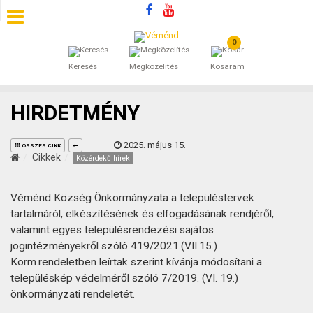
0
SZÁLLÁSOK
Keresés
Megközelítés
Kosaram
BEJEGYZÉSEK
HIRDETMÉNY
ÁLTALÁNOS SZERZŐDÉSI FELTÉTELEK
2025. május 15.
ÖSSZES CIKK
KINCSES BARANYA VÉMÉND
Cikkek
Közérdekű hírek
KAPCSOLAT
Véménd Község Önkormányzata a településtervek
tartalmáról, elkészítésének és elfogadásának rendjéről,
valamint egyes településrendezési sajátos
jogintézményekről szóló 419/2021.(VII.15.)
Korm.rendeletben leírtak szerint kívánja módosítani a
településkép védelméről szóló 7/2019. (VI. 19.)
önkormányzati rendeletét.