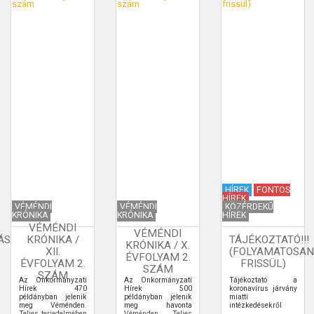
HÍREK
FONTOS
HÍREK
VÉMÉNDI
VÉMÉNDI
KÖZÉRDEKŰ
KRÓNIKA
KRÓNIKA
HÍREK
VÉMÉNDI
VÉMÉNDI
ÁS
KRÓNIKA /
TÁJÉKOZTATÓ!!!
KRÓNIKA / X.
XII.
(FOLYAMATOSAN
ÉVFOLYAM 2.
ÉVFOLYAM 2.
FRISSÜL)
SZÁM
SZÁM
Az Önkormányzati
Az Önkormányzati
Tájékoztató a
Hírek 470
Hírek 500
koronavírus járvány
példányban jelenik
példányban jelenik
miatti
meg Véménden.
meg havonta
intézkedésekről
Teljes terjedelmében
Véménden. Teljes