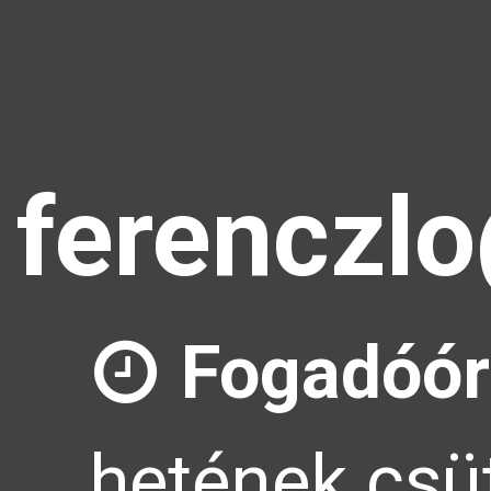
ferenczl
Fogadóór
hetének csüt