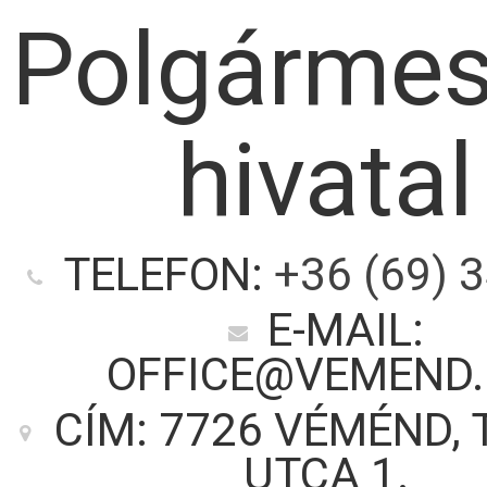
Polgármes
hivatal
TELEFON:
+36 (69) 
E-MAIL:
OFFICE@VEMEND
CÍM: 7726 VÉMÉND,
UTCA 1.