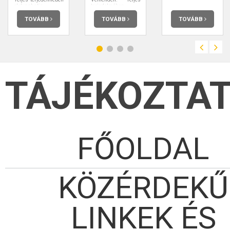
elolvashatja.
terjedelmében
elolvashatja.
TOVÁBB
TOVÁBB
TOVÁBB
TÁJÉKOZTA
FŐOLDAL
KÖZÉRDEKŰ
LINKEK ÉS