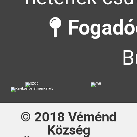
Fogadóó
B
© 2018
Véménd
Község