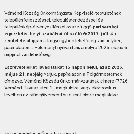
Véménd Község Önkormányzata Képviselő-testületének
településfejlesztéssel, településrendezéssel és
településkép-érvényesítéssel összefüggő
partnerségi
egyeztetés helyi szabályairól szóló 6/2017. (VII. 4.)
rendelete alapján
a tárgyi ügyben lehetőség van helyben,
papír alapon is véleményt nyilvánítani, amelyre 2025. május 6.
napjától van lehetőség.
Észrevételeiket, javaslataikat
15 napon belül, azaz 2025.
május 21. napjáig
várjuk, papíralapon a Polgármesternek
címezve, Véménd Község Önkormányzatának címére (7726
Véménd, Tavasz utca 1.) megküldve, vagy elektronikus
levélben az office@vemend.hu e-mail címre megküldve.
Észrevételeiket előre is köszönjük!