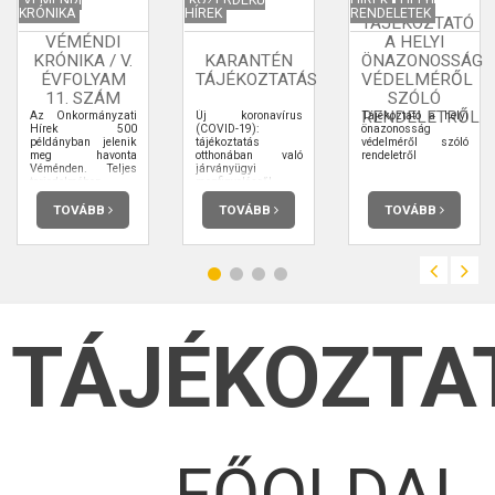
KRÓNIKA
HÍREK
RENDELETEK
TÁJÉKOZTATÓ
VÉMÉNDI
A HELYI
KRÓNIKA / V.
KARANTÉN
ÖNAZONOSSÁG
ÉVFOLYAM
TÁJÉKOZTATÁS
VÉDELMÉRŐL
11. SZÁM
SZÓLÓ
RENDELETRŐL
Az Önkormányzati
Új koronavírus
Tájékoztató a helyi
Hírek 500
(COVID-19):
önazonosság
példányban jelenik
tájékoztatás
védelméről szóló
meg havonta
otthonában való
rendeletről
Véménden. Teljes
járványügyi
terjedelmében
megfigyelésről
elolvashatja.
TOVÁBB
TOVÁBB
TOVÁBB
TÁJÉKOZTA
FŐOLDAL