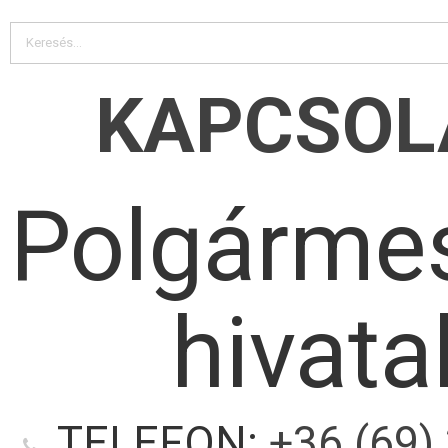
KAPCSOL
Polgármes
hivata
TELEFON:
+36 (69)