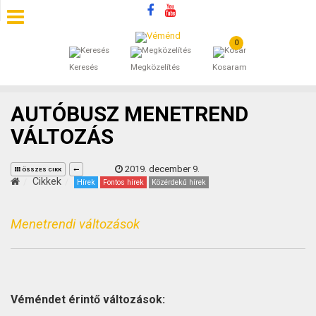
0
SZÁLLÁSOK
Keresés
Megközelítés
Kosaram
BEJEGYZÉSEK
AUTÓBUSZ MENETREND
ÁLTALÁNOS SZERZŐDÉSI FELTÉTELEK
VÁLTOZÁS
KINCSES BARANYA VÉMÉND
2019. december 9.
ÖSSZES CIKK
Cikkek
Hírek
Fontos hírek
Közérdekű hírek
KAPCSOLAT
Menetrendi változások
Véméndet érintő változások: