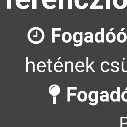
Fogadóó
hetének csü
Fogadó