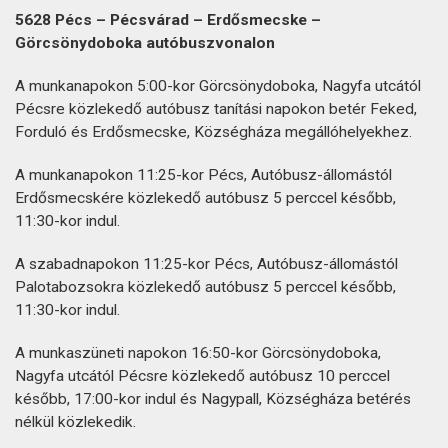
5628 Pécs – Pécsvárad – Erdősmecske –
Görcsönydoboka autóbuszvonalon
A munkanapokon 5:00-kor Görcsönydoboka, Nagyfa utcától
Pécsre közlekedő autóbusz tanítási napokon betér Feked,
Forduló és Erdősmecske, Községháza megállóhelyekhez.
A munkanapokon 11:25-kor Pécs, Autóbusz-állomástól
Erdősmecskére közlekedő autóbusz 5 perccel később,
11:30-kor indul.
A szabadnapokon 11:25-kor Pécs, Autóbusz-állomástól
Palotabozsokra közlekedő autóbusz 5 perccel később,
11:30-kor indul.
A munkaszüneti napokon 16:50-kor Görcsönydoboka,
Nagyfa utcától Pécsre közlekedő autóbusz 10 perccel
később, 17:00-kor indul és Nagypall, Községháza betérés
nélkül közlekedik.