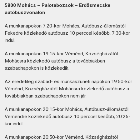
5800 Mohács – Palotabozsok – Erdősmecske
autóbuszvonalon
A munkanapokon 7:20-kor Mohács, Autóbusz-állomástól
Fekedre közlekedő autóbusz 10 perccel később, 7:30-kor
indul.
A munkanapokon 19:15-kor Véménd, Községházától
Mohácsra közlekedő autóbusz a továbbiakban
szabadnapokon is közlekedik.
Az eredetileg szabad- és munkaszüneti napokon 19:50-kor
Véménd, Községházától Mohácsra közlekedő autóbusz a
továbbiakban szabadnapokon nem jár.
A munkanapokon 20:15-kor Mohács, Autóbusz-állomástól
Véméndre közlekedő autóbusz 10 perccel később, 20:25-
kor indul.
A munkanapokon 20:50-kor Véménd, Községházától