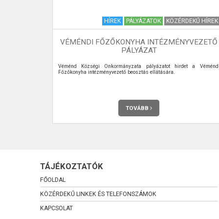
BOLTOK
HÍREK
PÁLYÁZATOK
KÖZÉRDEKŰ HÍREK
VÉMÉNDI FŐZŐKONYHA INTÉZMÉNYVEZETŐ
PÁLYÁZAT
Véménd Községi Önkormányzata pályázatot hirdet a Véménd
Főzőkonyha intézményvezető beosztás ellátására.
TOVÁBB
TÁJÉKOZTATÓK
FŐOLDAL
KÖZÉRDEKŰ LINKEK ÉS TELEFONSZÁMOK
KAPCSOLAT