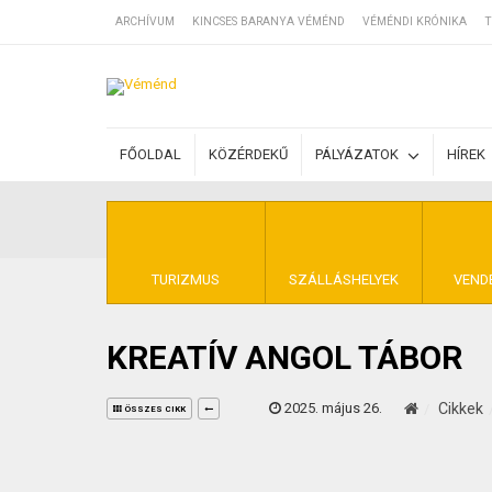
ARCHÍVUM
KINCSES BARANYA VÉMÉND
VÉMÉNDI KRÓNIKA
T
SZÁLLÁSOK
FŐOLDAL
KÖZÉRDEKŰ
PÁLYÁZATOK
HÍREK
BEJEGYZÉSEK
ÁLTALÁNOS SZ
TURIZMUS
SZÁLLÁSHELYEK
VEND
KREATÍV ANGOL TÁBOR
KINCSES BARA
2025. május 26.
Cikkek
ÖSSZES CIKK