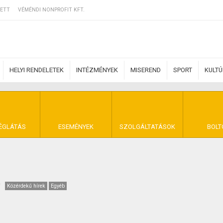
ETT
VÉMÉNDI NONPROFIT KFT.
HELYI RENDELETEK
INTÉZMÉNYEK
MISEREND
SPORT
KULT
ERZŐDÉSI FELTÉ
ÉGLÁTÁS
ESEMÉNYEK
SZOLGÁLTATÁSOK
BOLT
NYA VÉMÉND
Közérdekű hírek
Egyéb