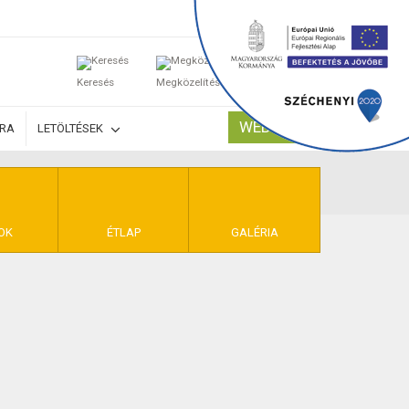
0
Keresés
Megközelítés
Kosaram
WEBSHOP
ÚRA
LETÖLTÉSEK
TELEK
OK
ÉTLAP
GALÉRIA