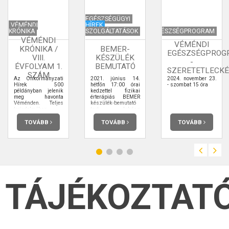
EGÉSZSÉGÜGYI
VÉMÉNDI
HÍREK
KRÓNIKA
SZOLGÁLTATÁSOK
EGÉSZSÉGPROGRAM
VÉMÉNDI
VÉMÉNDI
KRÓNIKA /
BEMER-
EGÉSZSÉGPROG
VIII.
KÉSZÜLÉK
-
ÉVFOLYAM 1.
BEMUTATÓ
SZERETETLECK
SZÁM
Az Önkormányzati
2021. június 14.
2024. november 23.
Hírek 500
hétfőn 17:00 órai
- szombat 15 óra
példányban jelenik
kedzettel fizikai
meg havonta
érterápiás BEMER
Véménden. Teljes
készülék-bemutató
terjedelmében
tart Juhász
elolvashatja.
Zsuzsanna Emőke
szaktanácsadó.
TOVÁBB
TOVÁBB
TOVÁBB
TÁJÉKOZTAT