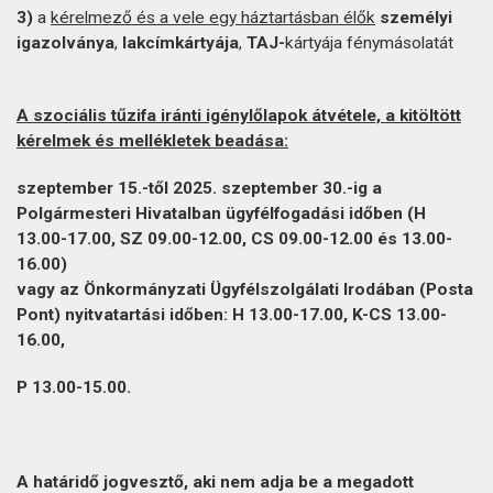
3)
a
kérelmező és a vele egy háztartásban élők
személyi
igazolványa
,
lakcímkártyája
,
TAJ-
kártyája fénymásolatát
A szociális tűzifa iránti igénylőlapok átvétele, a kitöltött
kérelmek és mellékletek beadása:
szeptember 15.-től 2025. szeptember 30.-ig
a
Polgármesteri Hivatalban ügyfélfogadási időben (H
13.00-17.00, SZ 09.00-12.00, CS 09.00-12.00 és 13.00-
16.00)
vagy az Önkormányzati Ügyfélszolgálati Irodában (Posta
Pont) nyitvatartási időben: H 13.00-17.00, K-CS 13.00-
16.00,
P 13.00-15.00.
A határidő jogvesztő, aki nem adja be a megadott