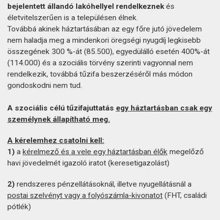
bejelentett állandó lakóhellyel rendelkeznek
és
életvitelszerűen is a településen élnek.
Továbbá akinek háztartásában az egy főre jutó jövedelem
nem haladja meg a mindenkori öregségi nyugdíj legkisebb
összegének 300 %-át (85.500), egyedülálló esetén 400%-át
(114.000) és a szociális törvény szerinti vagyonnal nem
rendelkezik, továbbá tűzifa beszerzéséről más módon
gondoskodni nem tud.
A szociális célú tűzifajuttatás
egy háztartásban csak egy
személynek állapítható meg.
A kérelemhez csatolni kell:
1)
a
kérelmező és a vele egy háztartásban élők
megelőző
havi jövedelmét igazoló iratot (keresetigazolást)
2)
rendszeres pénzellátásoknál, illetve nyugellátásnál a
postai szelvényt vagy a folyószámla-kivonatot
(FHT, családi
pótlék)