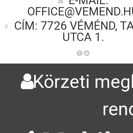
E-MAIL:
OFFICE@VEMEND.H
CÍM: 7726 VÉMÉND, T
UTCA 1.
Körzeti megb
ren