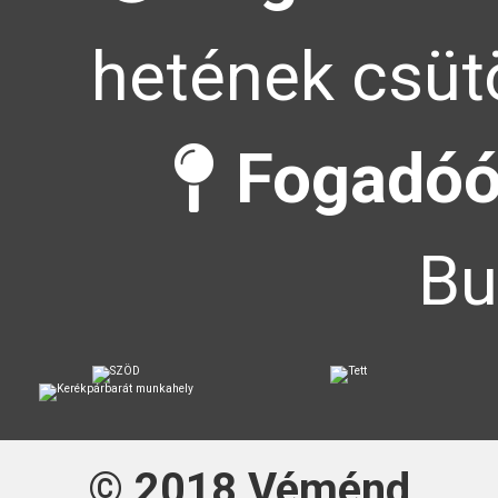
hetének csütö
Fogadóó
Bu
© 2018
Véménd