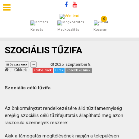
0
SZÁLLÁSOK
Keresés
Megközelítés
Kosaram
BEJEGYZÉSEK
SZOCIÁLIS TŰZIFA
ÁLTALÁNOS SZERZŐDÉSI FELTÉTELEK
2025. szeptember 8.
ÖSSZES CIKK
KINCSES BARANYA VÉMÉND
Cikkek
Fontos hírek
Hírek
Közérdekű hírek
KAPCSOLAT
Szociális célú tűzifa
Az önkormányzat rendelkezésére álló tűzifamennyiség
erejéig szociális célú tűzifajuttatás állapítható meg azon
rászoruló személyek részére:
Akik a támogatás megítélésének napján a településen