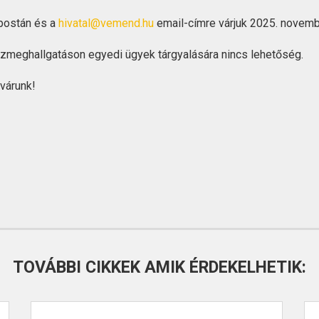
 postán és a
hivatal@vemend.hu
email-címre várjuk 2025. novembe
özmeghallgatáson egyedi ügyek tárgyalására nincs lehetőség.
 várunk!
TOVÁBBI CIKKEK AMIK ÉRDEKELHETIK: