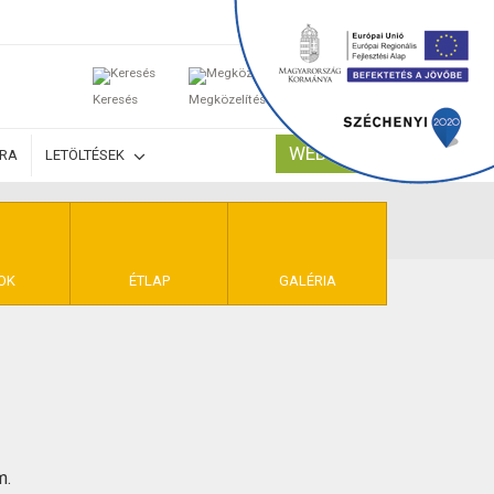
0
Keresés
Megközelítés
Kosaram
WEBSHOP
ÚRA
LETÖLTÉSEK
TELEK
OK
ÉTLAP
GALÉRIA
m.