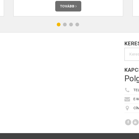
TOVÁBB
KERE
KAPC
Polg
TE
E-M
CÍM