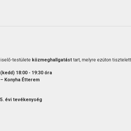
selő-testülete
közmeghallgatást
tart, melyre ezúton tisztele
(kedd) 18:00 - 19:30
óra
 – Konyha Étterem
5. évi tevékenység