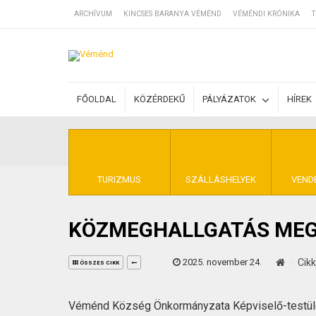
ARCHÍVUM
KINCSES BARANYA VÉMÉND
VÉMÉNDI KRÓNIKA
T
SZÁLLÁSOK
FŐOLDAL
KÖZÉRDEKŰ
PÁLYÁZATOK
HÍREK
BEJEGYZÉSEK
ÁLTALÁNOS SZ
TURIZMUS
SZÁLLÁSHELYEK
VEND
KÖZMEGHALLGATÁS MEG
KINCSES BARA
2025. november 24.
Cik
ÖSSZES CIKK
Véménd Község Önkormányzata Képviselő-testü