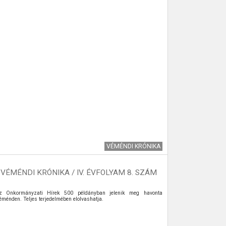
VÉMÉNDI KRÓNIKA
VÉMÉNDI KRÓNIKA / IV. ÉVFOLYAM 8. SZÁM
z Önkormányzati Hírek 500 példányban jelenik meg havonta
2023. április 
éménden. Teljes terjedelmében elolvashatja.