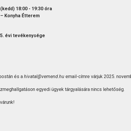
(kedd) 18:00 - 19:30 óra
 – Konyha Étterem
5. évi tevékenysége
 postán és a
hivatal@vemend.hu
email-címre várjuk 2025. novemb
özmeghallgatáson egyedi ügyek tárgyalására nincs lehetőség.
 várunk!