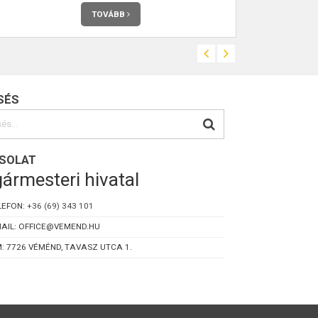
TOVÁBB
SÉS
SOLAT
ármesteri hivatal
LEFON:
+36 (69) 343 101
AIL: OFFICE@VEMEND.HU
: 7726 VÉMÉND, TAVASZ UTCA 1.