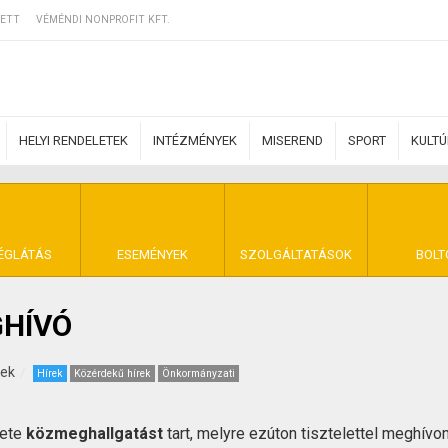
ETT
VÉMÉNDI NONPROFIT KFT.
HELYI RENDELETEK
INTÉZMÉNYEK
MISEREND
SPORT
KULT
ERZŐDÉSI FELTÉ
ÉGLÁTÁS
ESEMÉNYEK
SZOLGÁLTATÁSOK
BOLT
HÍVÓ
NYA VÉMÉND
kek
Hírek
Közérdekű hírek
Önkormányzati
lete
közmeghallgatást
tart, melyre ezúton tisztelettel meghívo