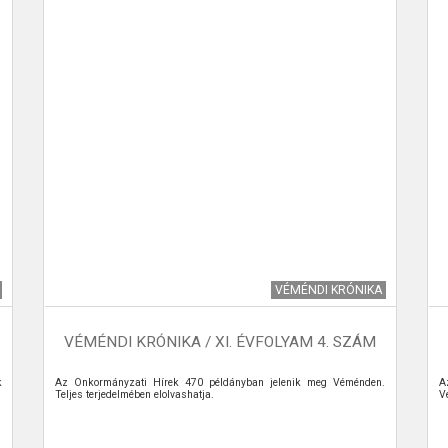
VÉMÉNDI KRÓNIKA
VÉMÉNDI KRÓNIKA / XI. ÉVFOLYAM 4. SZÁM
k
Az Önkormányzati Hírek 470 példányban jelenik meg Véménden.
A
Teljes terjedelmében elolvashatja.
V