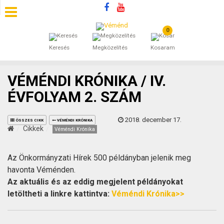
0
SZÁLLÁSOK
Keresés
Megközelítés
Kosaram
BEJEGYZÉSEK
VÉMÉNDI KRÓNIKA / IV.
ÁLTALÁNOS SZERZŐDÉSI FELTÉTELEK
ÉVFOLYAM 2. SZÁM
KINCSES BARANYA VÉMÉND
2018. december 17.
ÖSSZES CIKK
VÉMÉNDI KRÓNIKA
Cikkek
Véméndi Krónika
KAPCSOLAT
Az Önkormányzati Hírek 500 példányban jelenik meg
havonta Véménden.
Az aktuális és az eddig megjelent példányokat
letöltheti a linkre kattintva:
Véméndi Krónika>>