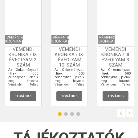
VÉMÉNDI
VÉMÉNDI
VÉMÉNDI
KRÓNIKA
KRÓNIKA
KRÓNIKA
VÉMÉNDI
VÉMÉNDI
VÉMÉNDI
KRÓNIKA / IX.
KRÓNIKA / IX.
KRÓNIKA / III.
ÉVFOLYAM 2.
ÉVFOLYAM
ÉVFOLYAM 3.
SZÁM
10. SZÁM
SZÁM
Az Önkormányzati
Az Önkormányzati
Az Önkormányzati
Hírek 500
Hírek 500
Hírek 500
példányban jelenik
példányban jelenik
példányban jelenik
meg havonta
meg havonta
meg havonta
Véménden. Teljes
Véménden. Teljes
Véménden. Teljes
terjedelmében
terjedelmében
terjedelmében
elolvashatja.
elolvashatja.
elolvashatja.
TOVÁBB
TOVÁBB
TOVÁBB