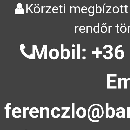
Körzeti megbízott
rendőr tö
Mobil: +36
Em
ferenczlo@bar