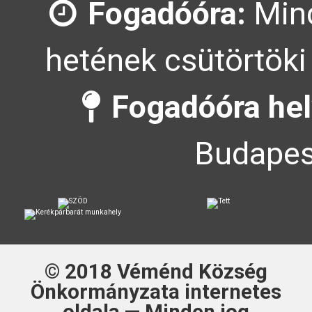
Fogadóóra:
Mind
hetének csütörtöki
Fogadóóra hel
Budapes
© 2018
Véménd Község
Önkormányzata
internetes