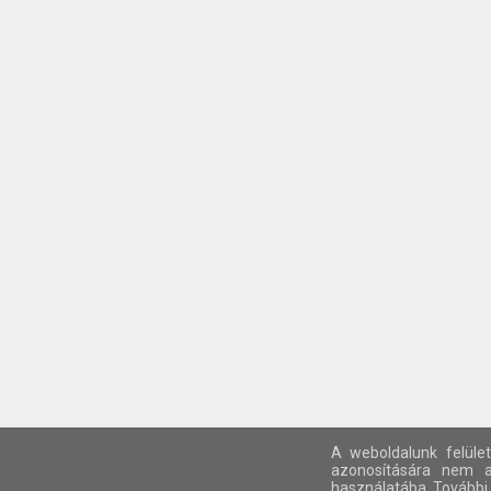
A weboldalunk felület
azonosítására nem al
használatába. További 