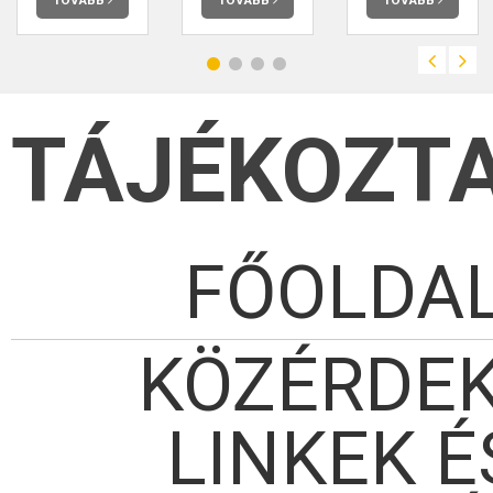
TÁJÉKOZT
FŐOLDA
KÖZÉRDE
LINKEK É