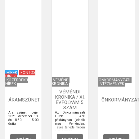
HÍREK
FONTOS
HÍREK
KÖZÉRDEKŰ
VÉMÉNDI
ÖNKORMÁNYZATI
HÍREK
KRÓNIKA
INTÉZMÉNYEK
VÉMÉNDI
KRÓNIKA / XI.
ÁRAMSZÜNET
ÖNKORMÁNYZA
ÉVFOLYAM 5.
SZÁM
Áramszünet ideje:
Az Önkormányzati
2021. december 10-
Hírek 470
én 8:30 – 15:00
példányban jelenik
óráig
meg Véménden.
Teljes terjedelmében
elolvashatja.
TOVÁBB
TOVÁBB
TOVÁBB