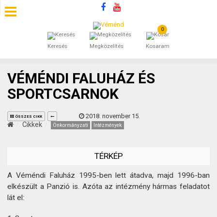
0
SZÁLLÁSOK
Keresés
Megközelítés
Kosaram
BEJEGYZÉSEK
VÉMÉNDI FALUHÁZ ÉS
ÁLTALÁNOS SZERZŐDÉSI FELTÉTELEK
SPORTCSARNOK
KINCSES BARANYA VÉMÉND
2018. november 15.
ÖSSZES CIKK
Cikkek
Önkormányzati
Intézmények
KAPCSOLAT
TÉRKÉP
A Véméndi Faluház 1995-ben lett átadva, majd 1996-ban
elkészült a Panzió is. Azóta az intézmény hármas feladatot
lát el: