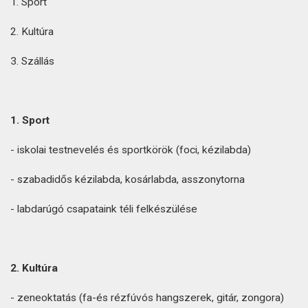
1. Sport
2. Kultúra
3. Szállás
1. Sport
- iskolai testnevelés és sportkörök (foci, kézilabda)
- szabadidős kézilabda, kosárlabda, asszonytorna
- labdarúgó csapataink téli felkészülése
2. Kultúra
- zeneoktatás (fa-és rézfúvós hangszerek, gitár, zongora)