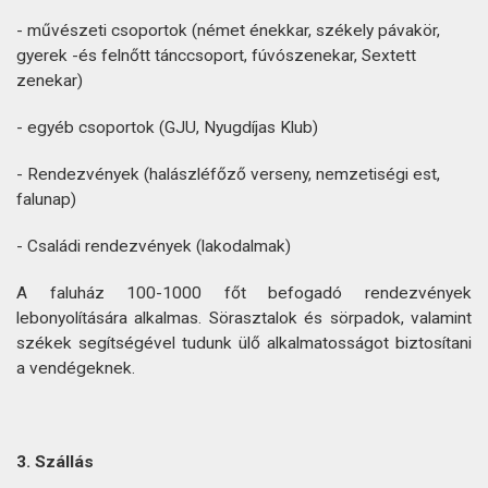
- művészeti csoportok (német énekkar, székely pávakör,
gyerek -és felnőtt tánccsoport, fúvószenekar, Sextett
zenekar)
- egyéb csoportok (GJU, Nyugdíjas Klub)
- Rendezvények (halászléfőző verseny, nemzetiségi est,
falunap)
- Családi rendezvények (lakodalmak)
A faluház 100-1000 főt befogadó rendezvények
lebonyolítására alkalmas. Sörasztalok és sörpadok, valamint
székek segítségével tudunk ülő alkalmatosságot biztosítani
a vendégeknek.
3. Szállás