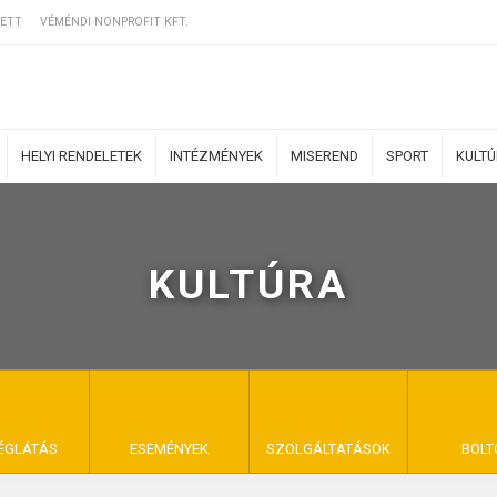
ETT
VÉMÉNDI NONPROFIT KFT.
HELYI RENDELETEK
INTÉZMÉNYEK
MISEREND
SPORT
KULT
KULTÚRA
ERZŐDÉSI FELTÉ
NYA VÉMÉND
ÉGLÁTÁS
ESEMÉNYEK
SZOLGÁLTATÁSOK
BOLT