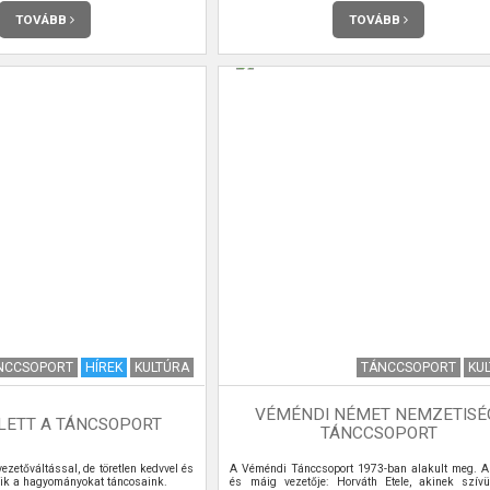
TOVÁBB
TOVÁBB
NCCSOPORT
HÍREK
KULTÚRA
TÁNCCSOPORT
KU
VÉMÉNDI NÉMET NEMZETISÉ
 LETT A TÁNCSOPORT
TÁNCCSOPORT
ezetőváltással, de töretlen kedvvel és
A Véméndi Tánccsoport 1973-ban alakult meg. Al
zik a hagyományokat táncosaink.
és máig vezetője: Horváth Etele, akinek szív