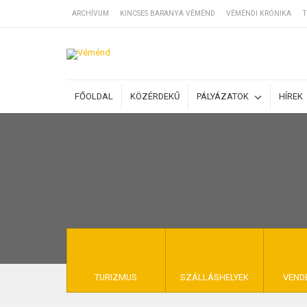
ARCHÍVUM
KINCSES BARANYA VÉMÉND
VÉMÉNDI KRÓNIKA
T
SZÁLLÁSOK
FŐOLDAL
KÖZÉRDEKŰ
PÁLYÁZATOK
HÍREK
BEJEGYZÉSEK
ÁLTALÁNOS SZ
KINCSES BARA
TURIZMUS
SZÁLLÁSHELYEK
VEND