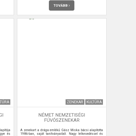
TOVÁBB
LTÚRA
ZENEKAR
KULTÚRA
GI
NÉMET NEMZETISÉGI
FÚVÓSZENEKAR
apítója
A zenekart a drága emlékű Gász Miska bácsi alapította
ügye és
1986-ban, saját tanítványaiból. Nagy lelkesedéssel és