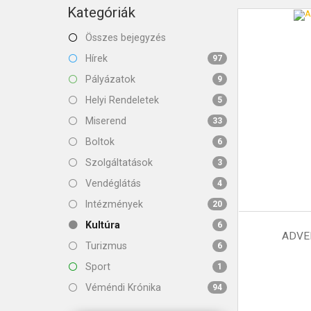
KAPCSOLAT
Kategóriák
Összes bejegyzés
Hírek
97
Pályázatok
9
Helyi Rendeletek
5
Miserend
33
Boltok
6
Szolgáltatások
3
Vendéglátás
4
Intézmények
20
Kultúra
6
ADVE
Turizmus
6
Sport
1
Véméndi Krónika
94