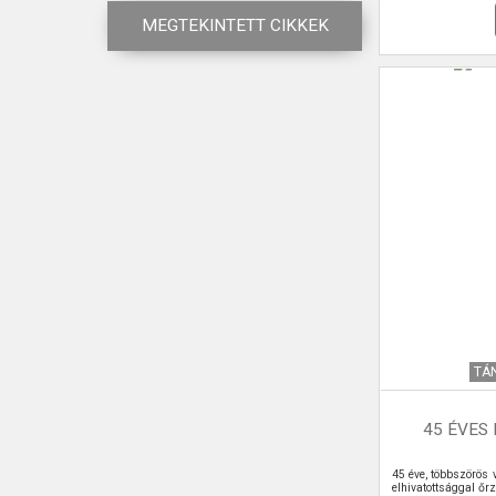
MEGTEKINTETT CIKKEK
TÁ
45 ÉVES
45 éve, többszörös v
elhivatottsággal őr