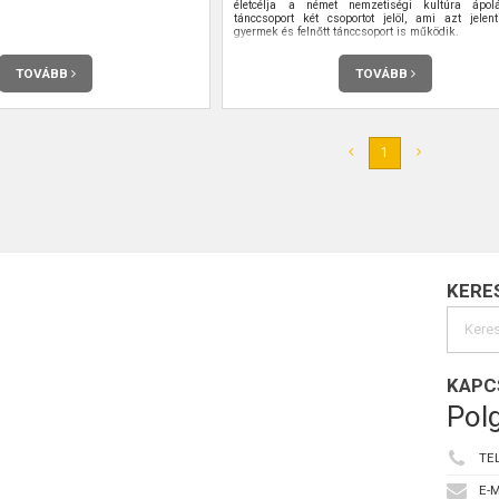
életcélja a német nemzetiségi kultúra ápo
tánccsoport két csoportot jelöl, ami azt jelent
gyermek és felnőtt tánccsoport is működik.
TOVÁBB
TOVÁBB
1
KERE
KAPC
Polg
TE
E-M