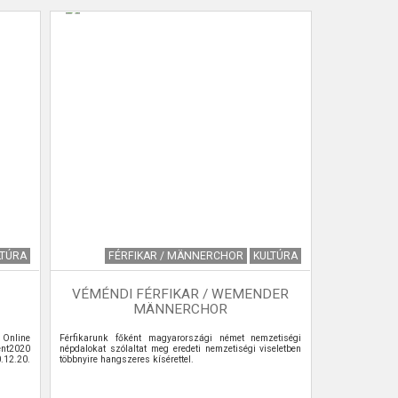
LTÚRA
FÉRFIKAR / MÄNNERCHOR
KULTÚRA
VÉMÉNDI FÉRFIKAR / WEMENDER
MÄNNERCHOR
Online
Férfikarunk főként magyarországi német nemzetiségi
nt2020
népdalokat szólaltat meg eredeti nemzetiségi viseletben
.12.20.
többnyire hangszeres kísérettel.