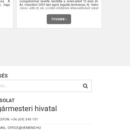
lása. A
szorgalommal nevelte, tanította a zenészeket 15 éven át.
i, hogy
Az irányítást 2001-ben egyik legjobb tanítványa, ifj. Hahn
János vette át, aki szintén elődjének lelkesedésével sokat
dolgozott és dolgozik azon, hogy a zenészek
továbbfejlődjenek, illetve tudásukat növeljék.
TOVÁBB
SÉS
SOLAT
ármesteri hivatal
LEFON:
+36 (69) 343 101
AIL: OFFICE@VEMEND.HU