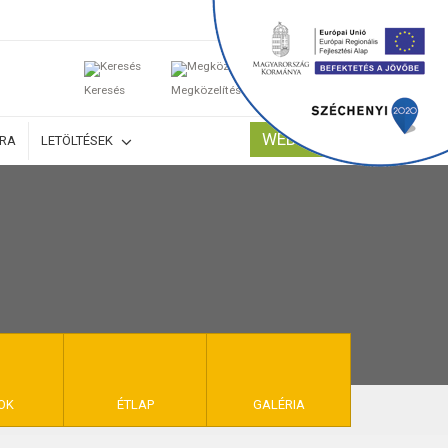
0
Keresés
Megközelítés
Kosaram
WEBSHOP
ÚRA
LETÖLTÉSEK
TELEK
OK
ÉTLAP
GALÉRIA