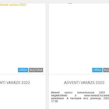
HÍREK
KULTÚRA
HÍREK
KU
NTI VARÁZS 2022
ADVENTI VARÁZS 2020
Adventi varázs koncertsorozat 2020 
megtekinthető a www.vemend.hu/adve
weboldalon. A harmadik rész premierje: 2020
17:00