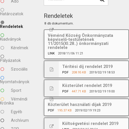
Adó
Határozatok
Rendeletek
8 db dokumentum.
Rendeletek
Véménd Község Önkormányzata
Kiadványok
képviselő-testületének
11/2015(XI.28..) önkormányzati
rendelete
Kérelmek
LINK
2018/11/06 11:21
Pályázatok
Térítési díj rendelet 2019
Szociális
PDF
208.95 KB
2019/02/19 18:53
Nyomtatványok
Közterület rendelet 2019
Sport
PDF
447.71 KB
2019/02/19 19:00
Véméndi
Krónika
Közterület használati díjak 2019
PDF
195.37 KB
2019/02/19 19:23
Egyéb
Archívum
Költségvetési rendelet 2019