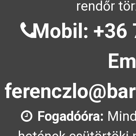
rendőr tör
Mobil: +36 
Ema
ferenczlo@bar
Fogadóóra:
Mind