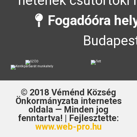
hetének csütörtöki 
Fogadóóra hel
Budapest
© 2018
Véménd Község
Önkormányzata
internetes
oldala — Minden jog
fenntartva! | Fejlesztette:
www.web-pro.hu