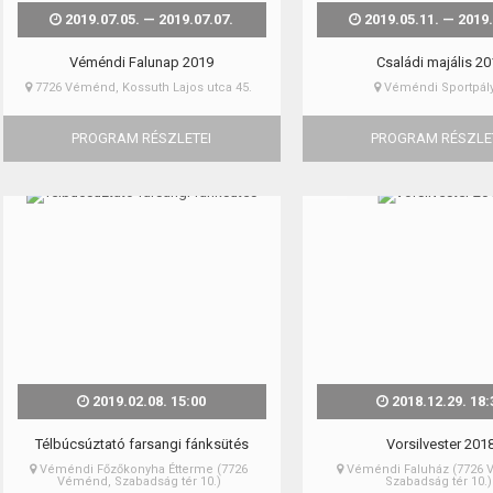
2019.07.05. — 2019.07.07.
2019.05.11. — 2019.
Véméndi Falunap 2019
Családi majális 2
7726 Véménd, Kossuth Lajos utca 45.
Véméndi Sportpál
PROGRAM RÉSZLETEI
PROGRAM RÉSZLE
2019.02.08. 15:00
2018.12.29. 18:
Télbúcsúztató farsangi fánksütés
Vorsilvester 201
Véméndi Főzőkonyha Étterme (7726
Véméndi Faluház (7726 
Véménd, Szabadság tér 10.)
Szabadság tér 10.)