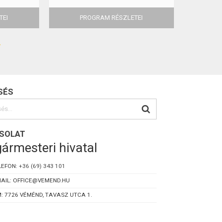
TEI
PROGRAM RÉSZLETEI
SÉS
SOLAT
ármesteri hivatal
LEFON:
+36 (69) 343 101
AIL: OFFICE@VEMEND.HU
: 7726 VÉMÉND, TAVASZ UTCA 1.