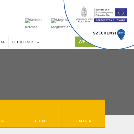
0
Keresés
Megközelítés
Kosaram
WEBSHOP
ÚRA
LETÖLTÉSEK
TELEK
OK
ÉTLAP
GALÉRIA