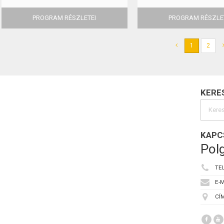
PROGRAM RÉSZLETEI
PROGRAM RÉSZLE
1
2
KERE
KAPC
Polg
TE
E-M
CÍM