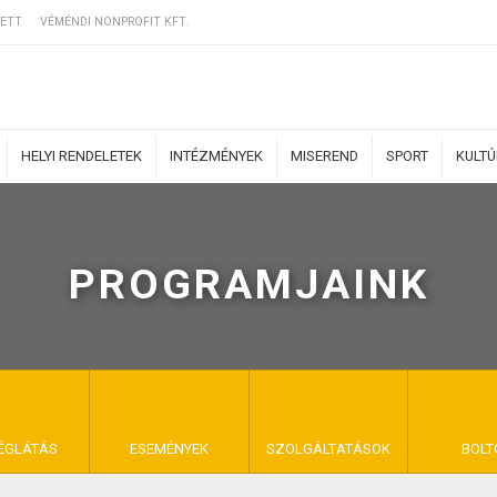
ETT
VÉMÉNDI NONPROFIT KFT.
HELYI RENDELETEK
INTÉZMÉNYEK
MISEREND
SPORT
KULT
PROGRAMJAINK
ERZŐDÉSI FELTÉ
NYA VÉMÉND
ÉGLÁTÁS
ESEMÉNYEK
SZOLGÁLTATÁSOK
BOLT