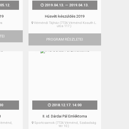
05.12.
2019.04.13. — 2019.04.13.
019
Húsvéti készüldés 2019
ya
Véméndi Tájház (7726 Véménd Kosuth L.
utca 117.)
TEI
PROGRAM RÉSZLETEI
30
2018.12.17. 14:00
8
II. id. Dárdai Pál Emléktorna
Véménd,
Sportcsarnok (7726 Véménd, Szabadság
tér 10.)