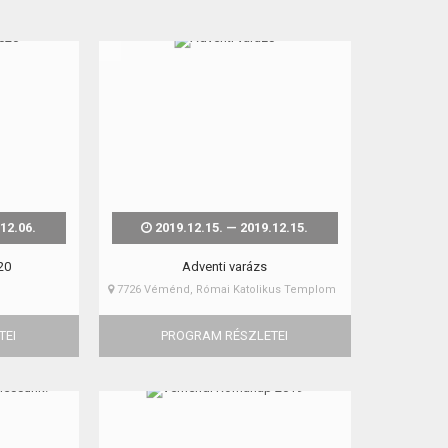
12.06.
2019.12.15. — 2019.12.15.
20
Adventi varázs
7726 Véménd, Római Katolikus Templom
TEI
PROGRAM RÉSZLETEI