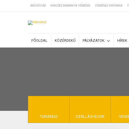
ARCHÍVUM
KINCSES BARANYA VÉMÉND
VÉMÉNDI KRÓNIKA
T
SZÁLLÁSOK
FŐOLDAL
KÖZÉRDEKŰ
PÁLYÁZATOK
HÍREK
BEJEGYZÉSEK
ÁLTALÁNOS SZ
KINCSES BARA
TURIZMUS
SZÁLLÁSHELYEK
VEND