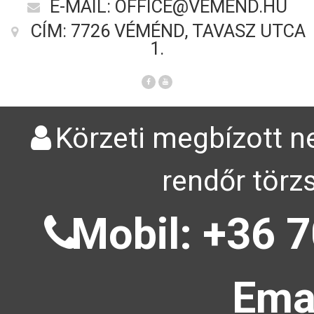
E-MAIL: OFFICE@VEMEND.HU
CÍM: 7726 VÉMÉND, TAVASZ UTCA
1.
Körzeti megbízott ne
rendőr törz
Mobil: +36 7
Emai