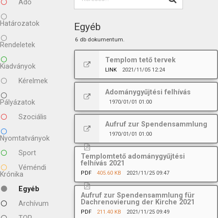
Adó
Határozatok
Egyéb
6 db dokumentum.
Rendeletek
Templom tető tervek
Kiadványok
LINK
2021/11/05 12:24
Kérelmek
Adománygyűjtési felhívás
Pályázatok
1970/01/01 01:00
Szociális
Aufruf zur Spendensammlung
1970/01/01 01:00
Nyomtatványok
Sport
Templomtető adománygyűjtési
felhívás 2021
Véméndi
PDF
405.60 KB
2021/11/25 09:47
Krónika
Egyéb
Aufruf zur Spendensammlung für
Dachrenovierung der Kirche 2021
Archívum
PDF
211.40 KB
2021/11/25 09:49