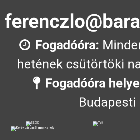
ferenczlo@bara
Fogadóóra:
Minden
hetének csütörtöki na
Fogadóóra helye
Budapesti 