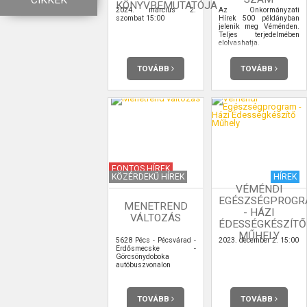
CIKKEK
KÖNYVBEMUTATÓJA
2024. március 2.
Az Önkormányzati
szombat 15:00
Hírek 500 példányban
jelenik meg Véménden.
Teljes terjedelmében
elolvashatja.
TOVÁBB
TOVÁBB
FONTOS HÍREK
KÖZÉRDEKŰ HÍREK
HÍREK
VÉMÉNDI
EGÉSZSÉGPROG
MENETREND
- HÁZI
VÁLTOZÁS
ÉDESSÉGKÉSZÍTŐ
MŰHELY
5628 Pécs - Pécsvárad -
2023. december 2. 15:00
Erdősmecske -
Görcsönydoboka
autóbuszvonalon
TOVÁBB
TOVÁBB