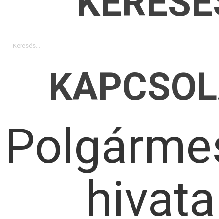
KERESÉ
KAPCSOL
Polgármes
hivata