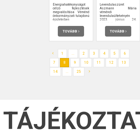
Energiahatékonyságot
Levendulaszüret
célzó fejlesztések
Aszmann Mária
megvalósítása Véménd
véméndi
önkormányzati tulajdonú
levendulaültetvényén
épületeiben
2023. június 24.
szombat
TOVÁBB
TOVÁBB
1
...
2
3
4
5
6
7
8
9
10
11
12
13
14
...
25
TÁJÉKOZTA