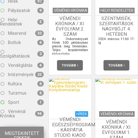
Hírek
97
Pályázatok
VÉMÉNDI KRÓNIKA
HELYI RENDELETEK
9
VÉMÉNDI
SZENTMISÉK,
Helyi
5
KRÓNIKA / XI.
SZERTARTÁSOK
Rendeletek
ÉVFOLYAM 2.
NAGYBÖJT 4.
Miserend
33
SZÁM
HETÉBEN
Az Önkormányzati
2024. március 11-től 17-
Boltok
6
Hírek 500 példányban
ig
jelenik meg Véménden.
Teljes terjedelmében
elolvashatja.
3
Szolgáltatások
Vendéglátás
TOVÁBB
TOVÁBB
4
Intézmények
20
Kultúra
6
Turizmus
6
Sport
1
Véméndi
94
HÍREK
VÉMÉNDI KRÓNIKA
Krónika
VÉMÉNDI
VÉMÉNDI
EGÉSZSÉPROGRAM
KRÓNIKA / XI.
- KÁRPÁTIA
ÉVFOLYAM 1.
MEGTEKINTETT
STÚDIÓ KIADÓ
SZÁM