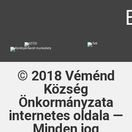
© 2018
Véménd
Község
Önkormányzata
internetes oldala —
Minden jog