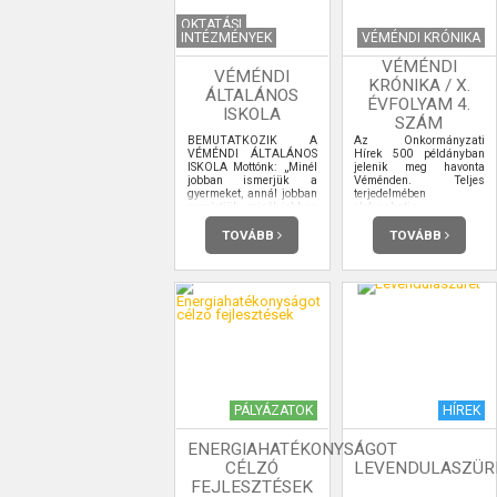
OKTATÁSI
INTÉZMÉNYEK
VÉMÉNDI KRÓNIKA
VÉMÉNDI
VÉMÉNDI
KRÓNIKA / X.
ÁLTALÁNOS
ÉVFOLYAM 4.
ISKOLA
SZÁM
BEMUTATKOZIK A
Az Önkormányzati
VÉMÉNDI ÁLTALÁNOS
Hírek 500 példányban
ISKOLA Mottónk: „Minél
jelenik meg havonta
jobban ismerjük a
Véménden. Teljes
gyermeket, annál jobban
terjedelmében
megértjük, minél jobban
elolvashatja.
megértjük, annál jobban
szeretjük, s így annál
TOVÁBB
TOVÁBB
hatékonyabban tudjuk
nevelni.” (Nagy László)
PÁLYÁZATOK
HÍREK
ENERGIAHATÉKONYSÁGOT
CÉLZÓ
LEVENDULASZÜR
FEJLESZTÉSEK