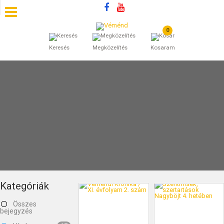
0
SZÁLLÁSOK
Keresés
Megközelítés
Kosaram
BEJEGYZÉSEK
ÁLTALÁNOS SZERZŐDÉSI FELTÉTELEK
KINCSES BARANYA VÉMÉND
KAPCSOLAT
Kategóriák
Összes
bejegyzés