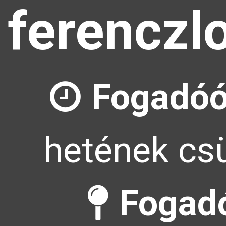
ferenczl
Fogadóó
hetének csü
Fogadó