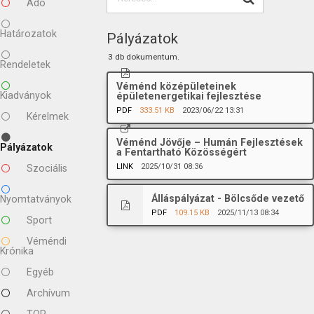
Adó
Határozatok
Pályázatok
3 db dokumentum.
Rendeletek
Véménd középületeinek
Kiadványok
épületenergetikai fejlesztése
PDF
333.51 KB
2023/06/22 13:31
Kérelmek
Véménd Jövője – Humán Fejlesztések
Pályázatok
a Fentartható Közösségért
LINK
2025/10/31 08:36
Szociális
Álláspályázat - Bölcsőde vezető
Nyomtatványok
PDF
109.15 KB
2025/11/13 08:34
Sport
Véméndi
Krónika
Egyéb
Archívum