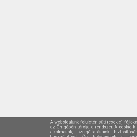
A weboldalunk felületén süti (cookie) fájlok
az Ön gépén tárolja a rendszer. A cookie-
alkalmasak, szolgáltatásaink biztosítá
használatával Ön beleegyezik a cook