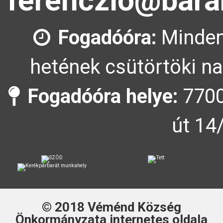
ferenczlo@bara
Fogadóóra:
Minden
hetének csütörtöki na
Fogadóóra helye:
7700
út 14
© 2018
Véménd Község
Önkormányzata
internetes oldala