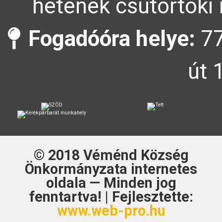
hetének csütörtöki 
Fogadóóra helye:
77
út 
© 2018
Véménd Község
Önkormányzata
internetes
oldala — Minden jog
fenntartva! | Fejlesztette:
www.web-pro.hu