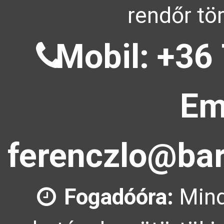
rendőr tö
Mobil: +36 
Em
ferenczlo@bar
Fogadóóra:
Mind