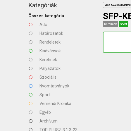
KAPCSOLAT
Kategóriák
VISSZA A DOKUMENT
SFP-K
Összes kategória
Adó
Kérelmek
Sport
Határozatok
Rendeletek
Kiadványok
Kérelmek
Pályázatok
Szociális
Nyomtatványok
Sport
Véméndi Krónika
Egyéb
Archívum
TOP PLUSZ 3.1.3-23