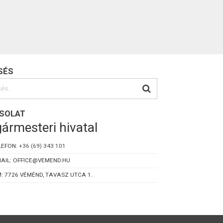
SÉS
SOLAT
ármesteri hivatal
LEFON:
+36 (69) 343 101
AIL: OFFICE@VEMEND.HU
: 7726 VÉMÉND, TAVASZ UTCA 1.