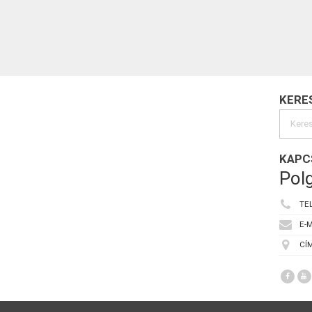
KERE
KAPC
Polg
TE
E-M
CÍM