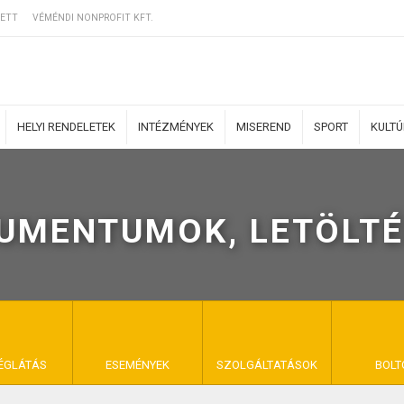
ETT
VÉMÉNDI NONPROFIT KFT.
HELYI RENDELETEK
INTÉZMÉNYEK
MISEREND
SPORT
KULT
UMENTUMOK, LETÖLTÉ
ERZŐDÉSI FELTÉ
NYA VÉMÉND
ÉGLÁTÁS
ESEMÉNYEK
SZOLGÁLTATÁSOK
BOLT