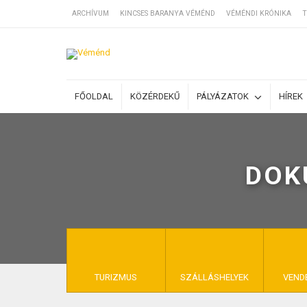
ARCHÍVUM
KINCSES BARANYA VÉMÉND
VÉMÉNDI KRÓNIKA
T
SZÁLLÁSOK
FŐOLDAL
KÖZÉRDEKŰ
PÁLYÁZATOK
HÍREK
BEJEGYZÉSEK
DOK
ÁLTALÁNOS SZ
KINCSES BARA
TURIZMUS
SZÁLLÁSHELYEK
VEND