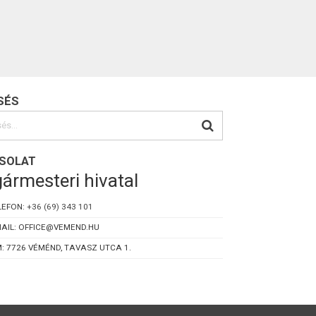
SÉS
SOLAT
ármesteri hivatal
LEFON:
+36 (69) 343 101
AIL: OFFICE@VEMEND.HU
: 7726 VÉMÉND, TAVASZ UTCA 1.