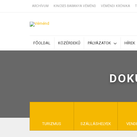
ARCHÍVUM
KINCSES BARANYA VÉMÉND
VÉMÉNDI KRÓNIKA
T
SZÁLLÁSOK
FŐOLDAL
KÖZÉRDEKŰ
PÁLYÁZATOK
HÍREK
BEJEGYZÉSEK
DOK
ÁLTALÁNOS SZ
KINCSES BARA
TURIZMUS
SZÁLLÁSHELYEK
VEND