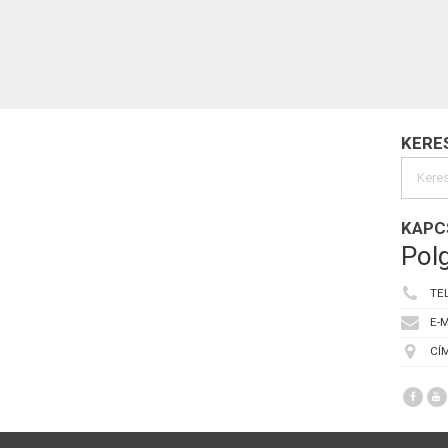
KERE
KAPC
Polg
TE
E-M
CÍM