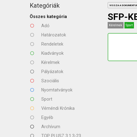
KAPCSOLAT
Kategóriák
VISSZA A DOKUMENT
SFP-K
Összes kategória
Adó
Kérelmek
Sport
Határozatok
Rendeletek
Kiadványok
Kérelmek
Pályázatok
Szociális
Nyomtatványok
Sport
Véméndi Krónika
Egyéb
Archívum
TOP PLUSZ 3.1.3-23