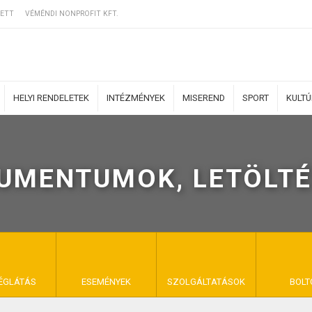
ETT
VÉMÉNDI NONPROFIT KFT.
HELYI RENDELETEK
INTÉZMÉNYEK
MISEREND
SPORT
KULT
UMENTUMOK, LETÖLTÉ
ERZŐDÉSI FELTÉ
NYA VÉMÉND
ÉGLÁTÁS
ESEMÉNYEK
SZOLGÁLTATÁSOK
BOLT