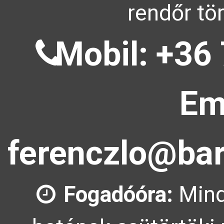
rendőr tö
Mobil: +36 
Em
ferenczlo@bar
Fogadóóra:
Mind