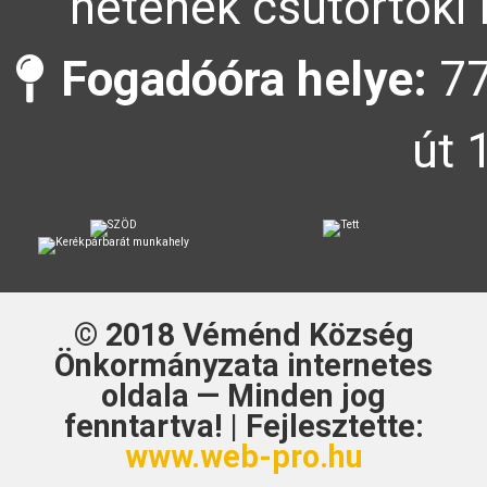
hetének csütörtöki 
Fogadóóra helye:
77
út 
© 2018
Véménd Község
Önkormányzata
internetes
oldala — Minden jog
fenntartva! | Fejlesztette:
www.web-pro.hu