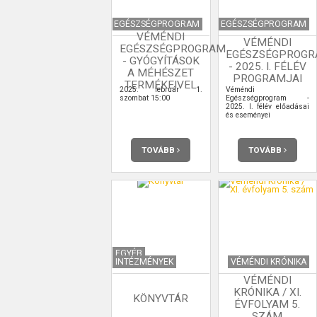
EGÉSZSÉGPROGRAM
EGÉSZSÉGPROGRAM
VÉMÉNDI
VÉMÉNDI
EGÉSZSÉGPROGRAM
EGÉSZSÉGPROG
- GYÓGYÍTÁSOK
- 2025. I. FÉLÉV
A MÉHÉSZET
PROGRAMJAI
TERMÉKEIVEL
2025. február 1.
Véméndi
szombat 15:00
Egészségprogram -
2025. I. félév előadásai
és eseményei
TOVÁBB
TOVÁBB
EGYÉB
INTÉZMÉNYEK
VÉMÉNDI KRÓNIKA
VÉMÉNDI
KRÓNIKA / XI.
KÖNYVTÁR
ÉVFOLYAM 5.
SZÁM