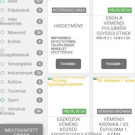
Hírek
97
Pályázatok
KÖZÉRDEKŰ HÍREK
PÁLYÁZATOK
9
DRÓN A
Helyi
5
VÉMÉNDI
Rendeletek
HIRDETMÉNY
POLGÁRŐR
Miserend
34
EGYESÜLETNEK
PARTNERSÉGI
VP6-19.2.1.-16-8.9.1-23
Boltok
6
EGYEZTETÉSRŐL
TELEPÜLÉSKÉPI
RENDELET
KÉSZÍTÉSÉNEK
3
Szolgáltatások
TÁRGYÁBAN
Vendéglátás
TOVÁBB
TOVÁBB
4
Intézmények
20
Kultúra
6
Turizmus
6
Sport
1
Véméndi
94
PÁLYÁZATOK
VÉMÉNDI KRÓNIKA
Krónika
ESZKÖZÖK
VÉMÉNDI
VÉMÉND
KRÓNIKA / XII.
KÖZSÉG
ÉVFOLYAM 1.
MEGTEKINTETT
SPORTEGYESÜLETÉNEK
SZÁM