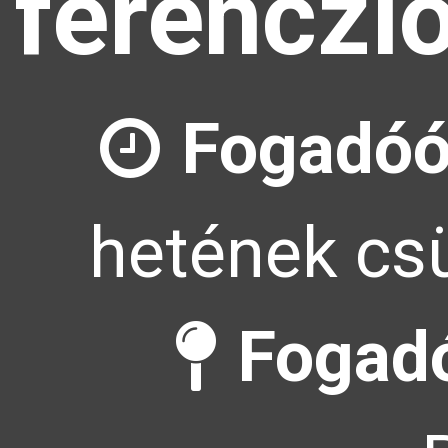
ferenczl
Fogadóó
hetének csü
Fogadó