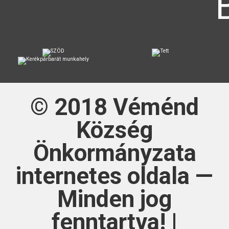
© 2018
Véménd
Község
Önkormányzata
internetes oldala —
Minden jog
fenntartva! |