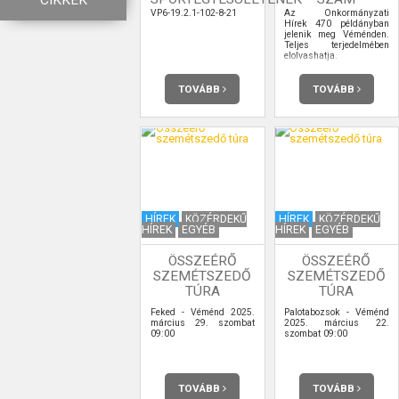
CIKKEK
VP6-19.2.1-102-8-21
Az Önkormányzati
Hírek 470 példányban
jelenik meg Véménden.
Teljes terjedelmében
elolvashatja.
TOVÁBB
TOVÁBB
HÍREK
KÖZÉRDEKŰ
HÍREK
KÖZÉRDEKŰ
HÍREK
EGYÉB
HÍREK
EGYÉB
ÖSSZEÉRŐ
ÖSSZEÉRŐ
SZEMÉTSZEDŐ
SZEMÉTSZEDŐ
TÚRA
TÚRA
Feked - Véménd 2025.
Palotabozsok - Véménd
március 29. szombat
2025. március 22.
09:00
szombat 09:00
TOVÁBB
TOVÁBB