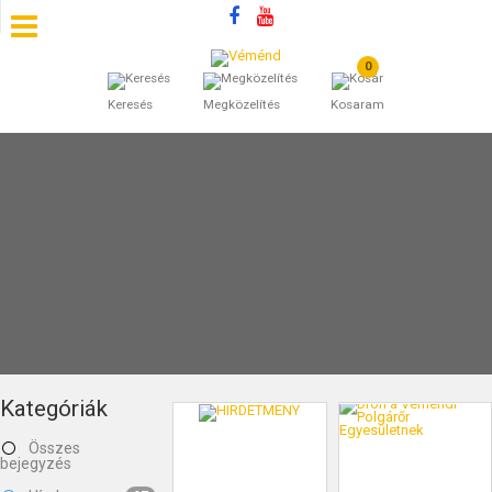
0
SZÁLLÁSOK
Keresés
Megközelítés
Kosaram
BEJEGYZÉSEK
ÁLTALÁNOS SZERZŐDÉSI FELTÉTELEK
KINCSES BARANYA VÉMÉND
KAPCSOLAT
Kategóriák
Összes
bejegyzés