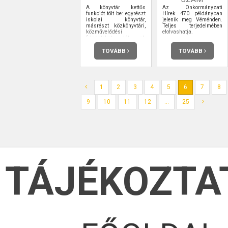
A könyvtár kettős
Az Önkormányzati
funkciót tölt be: egyrészt
Hírek 470 példányban
iskolai könyvtár,
jelenik meg Véménden.
másrészt közkönyvtári,
Teljes terjedelmében
közművelődési
elolvashatja.
feladatokat lát el.
Gyűjteményünk úgy
alakítjuk, hogy mindkét
TOVÁBB
TOVÁBB
funkciónak eleget
tegyen. Arra törekszünk,
hogy mint általános
gyűjtőkörű nyilvános
könyvtár a lakosság
számára tudjon
1
2
3
4
5
6
7
8
szolgáltatásokat
nyújtani és, mint iskolai
9
10
11
12
...
25
könyvtár az iskolai
feladatoknak megfelelő
komplex gyűjteményünk
legyen. A nyomtatott
dokumentumok mellett
gyűjtjük, tároljuk,
nyilvántartjuk, feltárjuk
és szolgáltatjuk a nem
nyomdai úton előállított
audiovizuális,
TÁJÉKOZTA
számítástechnikai
információhordozókat is.