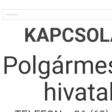
KAPCSOL
Polgármes
hivata