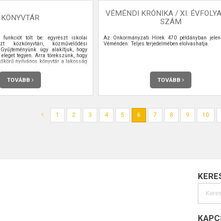
VÉMÉNDI KRÓNIKA / XI. ÉVFOLYA
KÖNYVTÁR
SZÁM
funkciót tölt be: egyrészt iskolai
Az Önkormányzati Hírek 470 példányban jele
szt közkönyvtári, közművelődési
Véménden. Teljes terjedelmében elolvashatja.
. Gyűjteményünk úgy alakítjuk, hogy
eleget tegyen. Arra törekszünk, hogy
tőkörű nyilvános könyvtár a lakosság
olgáltatásokat nyújtani és, mint
az iskolai feladatoknak megfelelő
ményünk legyen. A nyomtatott
TOVÁBB
TOVÁBB
t gyűjtjük, tároljuk, nyilvántartjuk,
ltatjuk a nem nyomdai úton előállított
mítástechnikai információhordozókat
1
2
3
4
5
6
7
8
9
10
KERE
KAPC