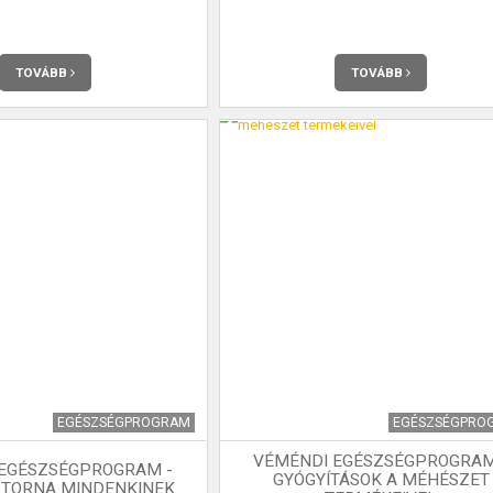
TOVÁBB
TOVÁBB
EGÉSZSÉGPROGRAM
EGÉSZSÉGPRO
VÉMÉNDI EGÉSZSÉGPROGRAM
EGÉSZSÉGPROGRAM -
GYÓGYÍTÁSOK A MÉHÉSZET
 TORNA MINDENKINEK