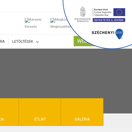
0
Keresés
Megközelítés
Kosaram
WEBSHOP
ÚRA
LETÖLTÉSEK
TELEK
OK
ÉTLAP
GALÉRIA