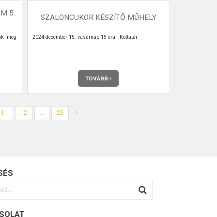
M 5.
SZALONCUKOR KÉSZÍTŐ MŰHELY
nik meg
2024.december 15. vasárnap 15 óra - Kottatár
TOVÁBB
11
12
...
25
SÉS
SOLAT