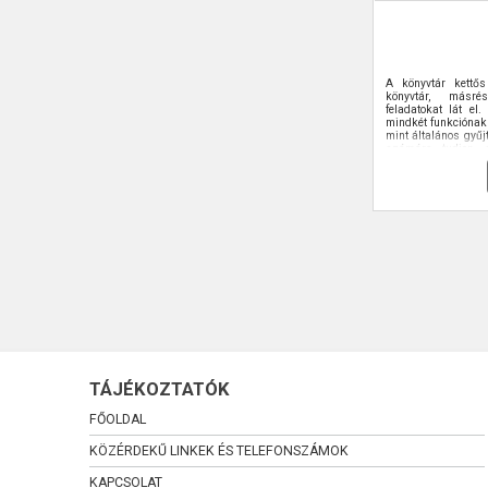
A könyvtár kettős 
könyvtár, másré
feladatokat lát el
mindkét funkciónak 
mint általános gyűj
számára tudjon sz
iskolai könyvtár 
komplex gyűjte
dokumentumok mellet
feltárjuk és szolgá
audiovizuális, szá
is.
TÁJÉKOZTATÓK
FŐOLDAL
KÖZÉRDEKŰ LINKEK ÉS TELEFONSZÁMOK
KAPCSOLAT