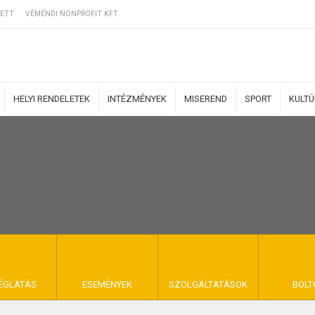
ETT
VÉMÉNDI NONPROFIT KFT.
HELYI RENDELETEK
INTÉZMÉNYEK
MISEREND
SPORT
KULT
ERZŐDÉSI FELTÉ
NYA VÉMÉND
ÉGLÁTÁS
ESEMÉNYEK
SZOLGÁLTATÁSOK
BOLT