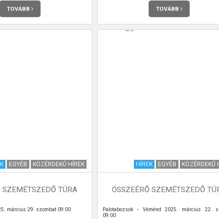
TOVÁBB
TOVÁBB
EK
EGYÉB
KÖZÉRDEKŰ HÍREK
HÍREK
EGYÉB
KÖZÉRDEKŰ 
 SZEMÉTSZEDŐ TÚRA
ÖSSZEÉRŐ SZEMÉTSZEDŐ TÚ
5. március 29. szombat 09:00
Palotabozsok - Véménd 2025. március 22. s
09:00