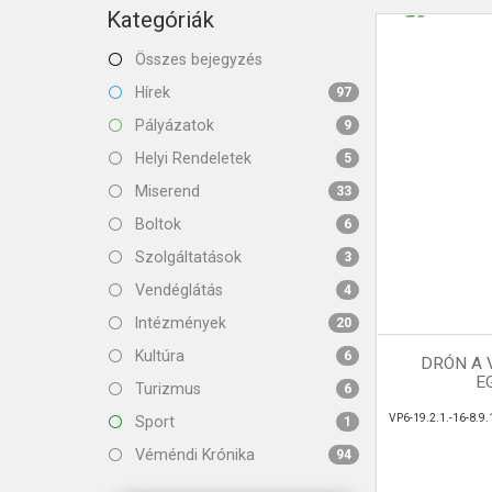
KAPCSOLAT
Kategóriák
Összes bejegyzés
Hírek
97
Pályázatok
9
Helyi Rendeletek
5
Miserend
33
Boltok
6
Szolgáltatások
3
Vendéglátás
4
Intézmények
20
Kultúra
6
DRÓN A 
E
Turizmus
6
VP6-19.2.1.-16-8.9.
Sport
1
Véméndi Krónika
94