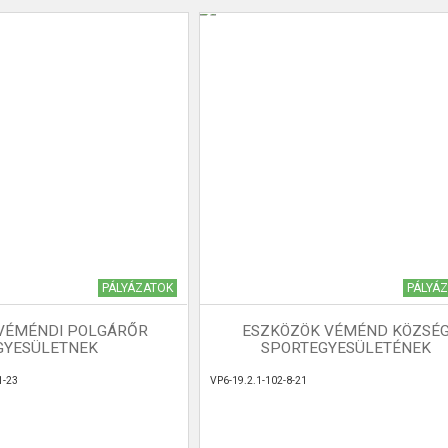
PÁLYÁZATOK
PÁLYÁ
VÉMÉNDI POLGÁRŐR
ESZKÖZÖK VÉMÉND KÖZSÉ
GYESÜLETNEK
SPORTEGYESÜLETÉNEK
1-23
VP6-19.2.1-102-8-21