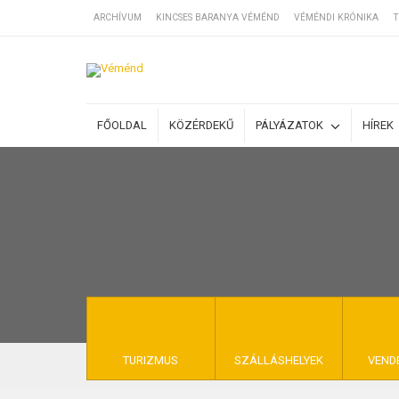
ARCHÍVUM
KINCSES BARANYA VÉMÉND
VÉMÉNDI KRÓNIKA
T
SZÁLLÁSOK
FŐOLDAL
KÖZÉRDEKŰ
PÁLYÁZATOK
HÍREK
BEJEGYZÉSEK
ÁLTALÁNOS SZ
KINCSES BARA
TURIZMUS
SZÁLLÁSHELYEK
VEND