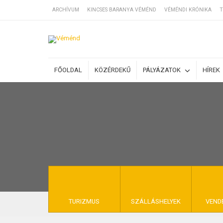
ARCHÍVUM
KINCSES BARANYA VÉMÉND
VÉMÉNDI KRÓNIKA
T
SZÁLLÁSOK
FŐOLDAL
KÖZÉRDEKŰ
PÁLYÁZATOK
HÍREK
BEJEGYZÉSEK
ÁLTALÁNOS SZ
KINCSES BARA
TURIZMUS
SZÁLLÁSHELYEK
VEND