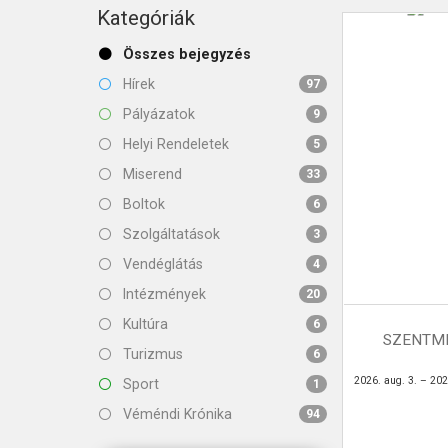
KAPCSOLAT
Kategóriák
Összes bejegyzés
Hírek
97
Pályázatok
9
Helyi Rendeletek
5
Miserend
33
Boltok
6
Szolgáltatások
3
Vendéglátás
4
Intézmények
20
Kultúra
6
SZENTMI
Turizmus
6
2026. aug. 3. – 202
Sport
1
Véméndi Krónika
94