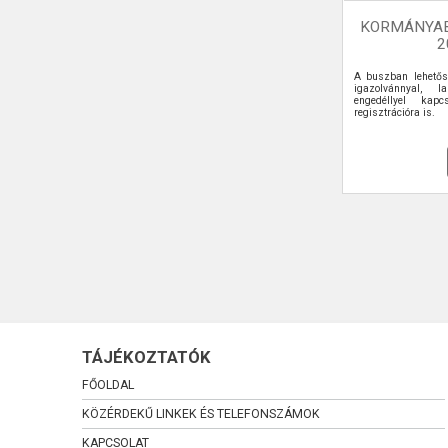
KORMÁNYA
2
A buszban lehetős
igazolvánnyal, la
engedéllyel kapcs
regisztrációra is.
TÁJÉKOZTATÓK
FŐOLDAL
KÖZÉRDEKŰ LINKEK ÉS TELEFONSZÁMOK
KAPCSOLAT