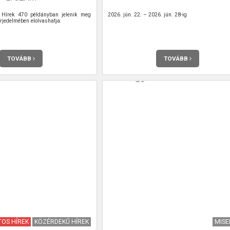
Hírek 470 példányban jelenik meg
2026. jún. 22. – 2026. jún. 28-ig
rjedelmében elolvashatja.
TOVÁBB
TOVÁBB
OS HÍREK
KÖZÉRDEKŰ HÍREK
MIS