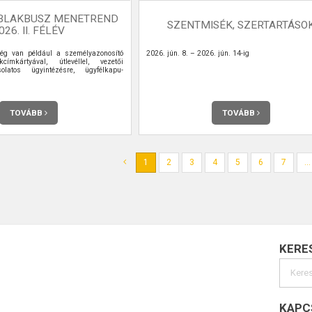
BLAKBUSZ MENETREND
SZENTMISÉK, SZERTARTÁSO
026. II. FÉLÉV
ég van például a személyazonosító
2026. jún. 8. – 2026. jún. 14-ig
kcímkártyával, útlevéllel, vezetői
olatos ügyintézésre, ügyfélkapu-
TOVÁBB
TOVÁBB
1
2
3
4
5
6
7
...
KERE
KAPC