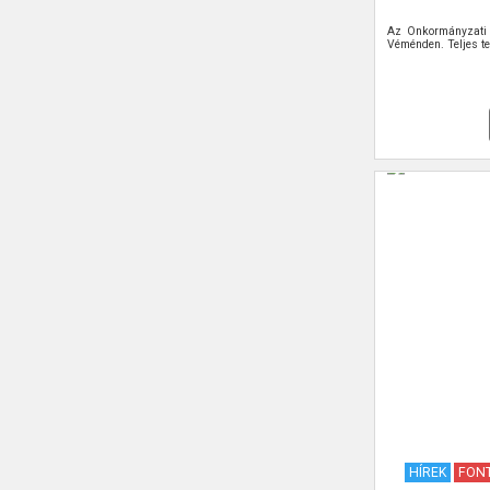
Az Önkormányzati 
Véménden. Teljes te
HÍREK
FONT