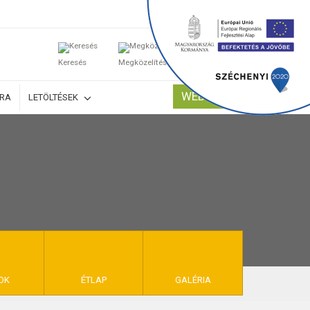
0
Keresés
Megközelítés
Kosaram
WEBSHOP
ÚRA
LETÖLTÉSEK
TELEK
OK
ÉTLAP
GALÉRIA