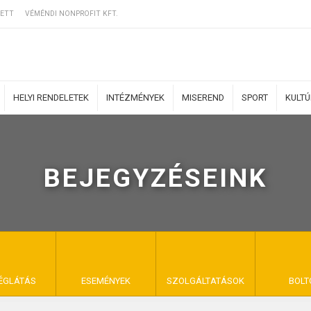
ETT
VÉMÉNDI NONPROFIT KFT.
HELYI RENDELETEK
INTÉZMÉNYEK
MISEREND
SPORT
KULT
BEJEGYZÉSEINK
ERZŐDÉSI FELTÉ
NYA VÉMÉND
ÉGLÁTÁS
ESEMÉNYEK
SZOLGÁLTATÁSOK
BOLT