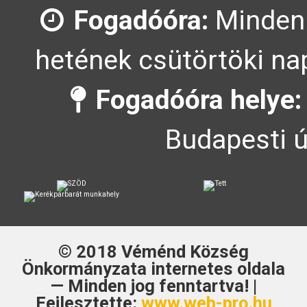
Fogadóóra:
Minden
hetének csütörtöki nap
Fogadóóra helye:
Budapesti ú
© 2018
Véménd Község
Önkormányzata
internetes oldala
— Minden jog fenntartva! |
Fejlesztette:
www.web-pro.hu