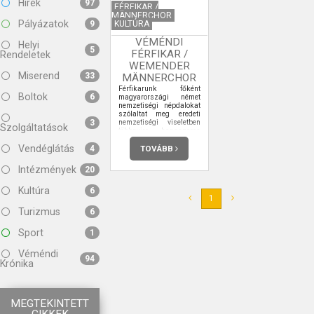
Hírek
97
FÉRFIKAR /
MÄNNERCHOR
Pályázatok
KULTÚRA
9
VÉMÉNDI
Helyi
5
FÉRFIKAR /
Rendeletek
WEMENDER
Miserend
33
MÄNNERCHOR
Férfikarunk főként
Boltok
6
magyarországi német
nemzetiségi népdalokat
szólaltat meg eredeti
nemzetiségi viseletben
3
Szolgáltatások
többnyire hangszeres
kísérettel.
Vendéglátás
TOVÁBB
4
Intézmények
20
Kultúra
6
1
Turizmus
6
Sport
1
Véméndi
94
Krónika
MEGTEKINTETT