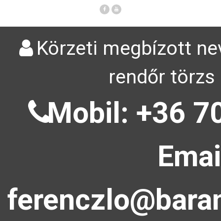
Körzeti megbízott ne
rendőr törzs
Mobil: +36 7
Emai
ferenczlo@baran